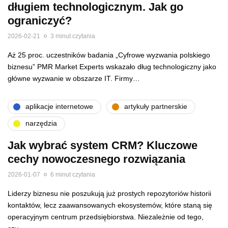
długiem technologicznym. Jak go
ograniczyć?
2026-02-21
3 minut czytania
Aż 25 proc. uczestników badania „Cyfrowe wyzwania polskiego
biznesu” PMR Market Experts wskazało dług technologiczny jako
główne wyzwanie w obszarze IT. Firmy…
aplikacje internetowe
artykuły partnerskie
narzędzia
Jak wybrać system CRM? Kluczowe
cechy nowoczesnego rozwiązania
2026-01-07
6 minut czytania
Liderzy biznesu nie poszukują już prostych repozytoriów historii
kontaktów, lecz zaawansowanych ekosystemów, które staną się
operacyjnym centrum przedsiębiorstwa. Niezależnie od tego,