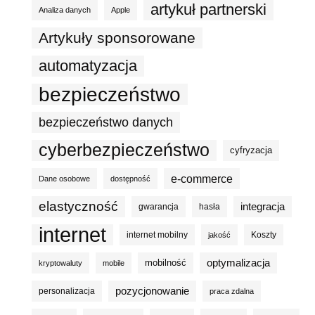
artykuł partnerski
Analiza danych
Apple
Artykuły sponsorowane
automatyzacja
bezpieczeństwo
bezpieczeństwo danych
cyberbezpieczeństwo
cyfryzacja
e-commerce
Dane osobowe
dostępność
elastyczność
integracja
gwarancja
hasła
internet
internet mobilny
Koszty
jakość
optymalizacja
mobilność
kryptowaluty
mobile
pozycjonowanie
personalizacja
praca zdalna