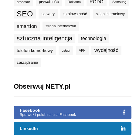
prywatność
RODO
procesor
Reklama
Samsung
SEO
skalowalność
serwery
sklep internetowy
smartfon
strona internetowa
sztuczna inteligencja
technologia
wydajność
telefon komórkowy
usługi
VPN
zarządzanie
Obserwuj NETY.pl
Facebook
Sprawdź i polub nas na Facebook
LinkedIn