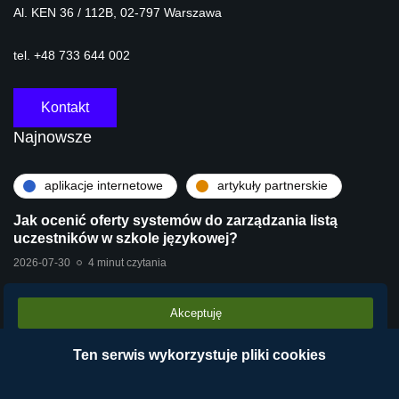
Al. KEN 36 / 112B, 02-797 Warszawa
tel. +48 733 644 002
Kontakt
Najnowsze
aplikacje internetowe
artykuły partnerskie
Jak ocenić oferty systemów do zarządzania listą
uczestników w szkole językowej?
2026-07-30
4 minut czytania
Akceptuję
artykuły partnerskie
technologie
Stara centrala vs Wirtualna Centrala Telefoniczna
Ten serwis wykorzystuje pliki cookies
VPBX – dlaczego chmura operatora wygrywa?
2026-07-28
2 minut czytania