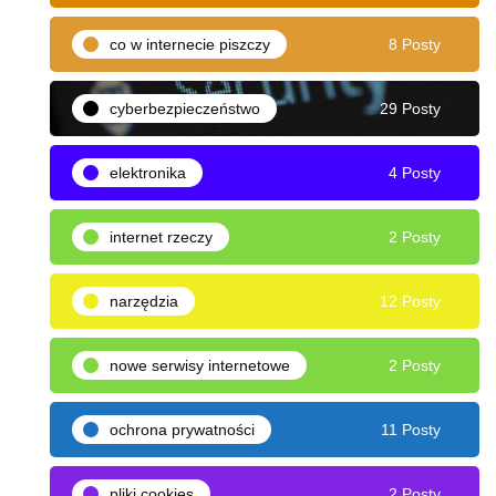
co w internecie piszczy
8 Posty
cyberbezpieczeństwo
29 Posty
elektronika
4 Posty
internet rzeczy
2 Posty
narzędzia
12 Posty
nowe serwisy internetowe
2 Posty
ochrona prywatności
11 Posty
pliki cookies
2 Posty