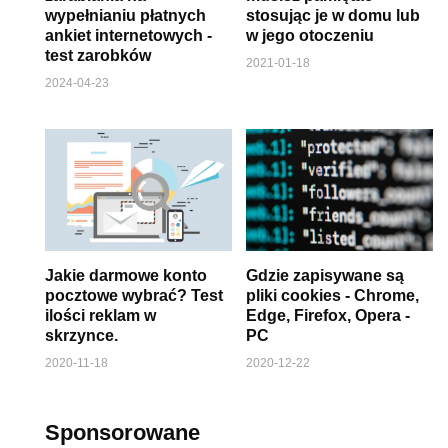
wypełnianiu płatnych
stosując je w domu lub
ankiet internetowych -
w jego otoczeniu
test zarobków
2021-01-18
2024-04-23
Jakie darmowe konto
Gdzie zapisywane są
pocztowe wybrać? Test
pliki cookies - Chrome,
ilości reklam w
Edge, Firefox, Opera -
skrzynce.
PC
2020-11-18
2020-12-22
Sponsorowane