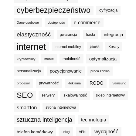
cyberbezpieczeństwo
cyfryzacja
e-commerce
Dane osobowe
dostępność
elastyczność
integracja
gwarancja
hasła
internet
internet mobilny
Koszty
jakość
optymalizacja
mobilność
kryptowaluty
mobile
pozycjonowanie
personalizacja
praca zdalna
prywatność
RODO
procesor
Reklama
Samsung
SEO
skalowalność
serwery
sklep internetowy
smartfon
strona internetowa
sztuczna inteligencja
technologia
wydajność
telefon komórkowy
usługi
VPN