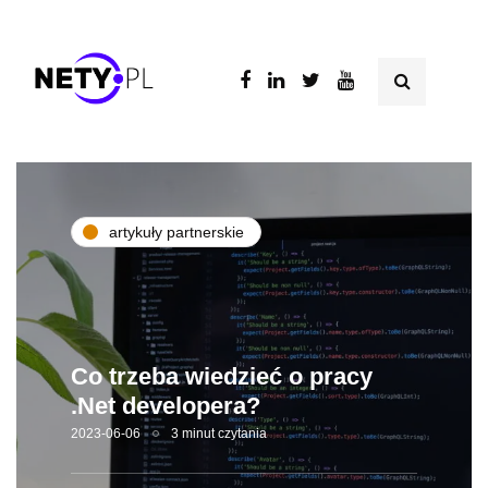
artykuły partnerskie
Co trzeba wiedzieć o pracy
.Net developera?
2023-06-06
3 minut czytania