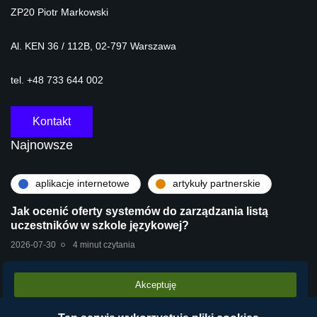
ZP20 Piotr Markowski
Al. KEN 36 / 112B, 02-797 Warszawa
tel. +48 733 644 002
Kontakt
Najnowsze
aplikacje internetowe
artykuły partnerskie
Jak ocenić oferty systemów do zarządzania listą
uczestników w szkole językowej?
2026-07-30
4 minut czytania
Akceptuję
artykuły partnerskie
technologie
Stara centrala vs Wirtualna Centrala Telefoniczna