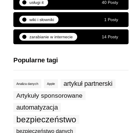
usługi it
40 Posty
wiki i słowniki
1 Posty
zarabianie w internecie
14 Posty
Popularne tagi
artykuł partnerski
Analiza danych
Apple
Artykuły sponsorowane
automatyzacja
bezpieczeństwo
bezpieczeństwo danych