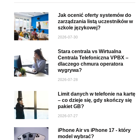
Jak ocenić oferty systemów do
zarządzania listą uczestników w
szkole językowej?
2026-07-30
Stara centrala vs Wirtualna
Centrala Telefoniczna VPBX –
dlaczego chmura operatora
wygrywa?
2026-07-28
Limit danych w telefonie na kartę
– co dzieje się, gdy skończy się
pakiet GB?
2026-07-27
iPhone Air vs iPhone 17 - który
model wybrać?