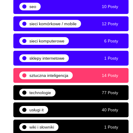
seo
10 Posty
sieci komórkowe / mobile
12 Posty
sieci komputerowe
6 Posty
sklepy internetowe
1 Posty
sztuczna inteligencja
14 Posty
technologie
77 Posty
usługi it
40 Posty
wiki i słowniki
1 Posty