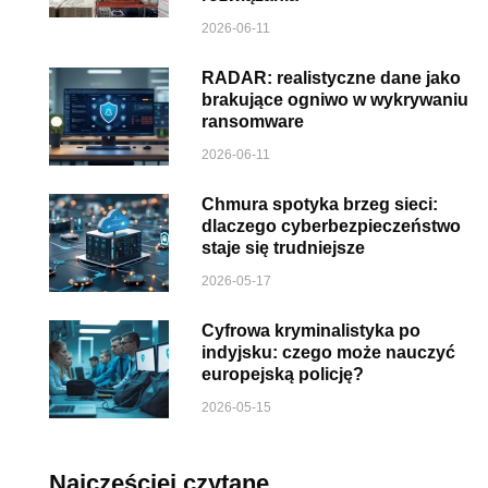
2026-06-11
RADAR: realistyczne dane jako
brakujące ogniwo w wykrywaniu
ransomware
2026-06-11
Chmura spotyka brzeg sieci:
dlaczego cyberbezpieczeństwo
staje się trudniejsze
2026-05-17
Cyfrowa kryminalistyka po
indyjsku: czego może nauczyć
europejską policję?
2026-05-15
Najczęściej czytane