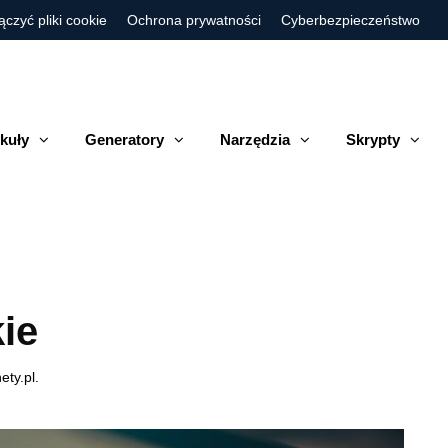
ączyć pliki cookie
Ochrona prywatności
Cyberbezpieczeństwo
kuły
Generatory
Narzędzia
Skrypty
ie
ty.pl.