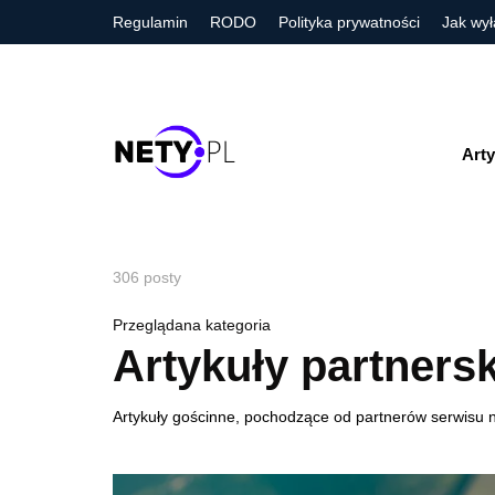
Regulamin
RODO
Polityka prywatności
Jak wył
Arty
306 posty
Przeglądana kategoria
Artykuły partnersk
Artykuły gościnne, pochodzące od partnerów serwisu ne