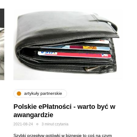
artykuły partnerskie
Polskie ePłatności - warto być w
awangardzie
2021-08-24
3 minut czytania
Szybki przepływ gotówki w biznesie to coś na czym