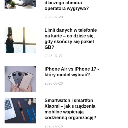
dlaczego chmura
operatora wygrywa?
2026-07-28
Limit danych w telefonie
na kartę – co dzieje się,
gdy skończy się pakiet
GB?
2026-07-27
iPhone Air vs iPhone 17 -
który model wybrać?
2026-07-23
Smartwatch i smartfon
Xiaomi – jak urządzenia
mobilne wspierają
codzienną organizację?
2026-07-16