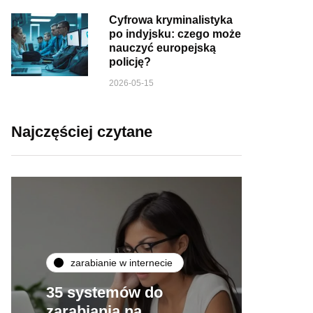
Cyfrowa kryminalistyka
po indyjsku: czego może
nauczyć europejską
policję?
2026-05-15
Najczęściej czytane
zarabianie w internecie
35 systemów do
zarabiania na