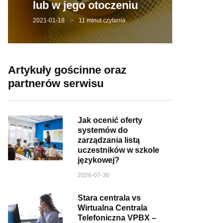
lub w jego otoczeniu
2021-01-18
11 minut czytania
Artykuły gościnne oraz
partnerów serwisu
Jak ocenić oferty
systemów do
zarządzania listą
uczestników w szkole
językowej?
2026-07-30
Stara centrala vs
Wirtualna Centrala
Telefoniczna VPBX –