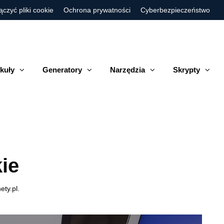
ączyć pliki cookie
Ochrona prywatności
Cyberbezpieczeństwo
kuły
Generatory
Narzędzia
Skrypty
ie
ty.pl.