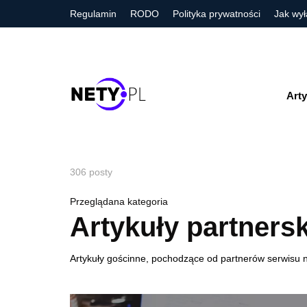
Regulamin
RODO
Polityka prywatności
Jak wył
Arty
306 posty
Przeglądana kategoria
Artykuły partnersk
Artykuły gościnne, pochodzące od partnerów serwisu ne