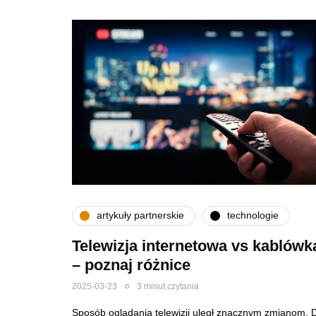
artykuły partnerskie
technologie
Telewizja internetowa vs kablówk
– poznaj różnice
2025-03-23
3 minut czytania
Sposób oglądania telewizji uległ znacznym zmianom. 