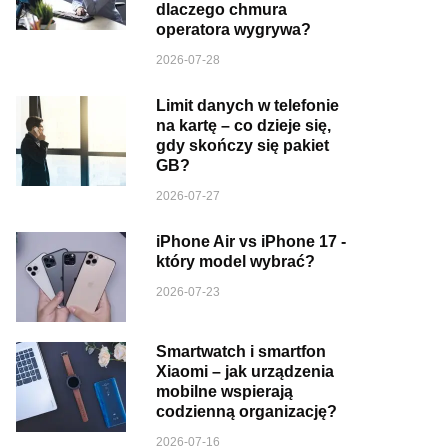
dlaczego chmura
operatora wygrywa?
2026-07-28
Limit danych w telefonie
na kartę – co dzieje się,
gdy skończy się pakiet
GB?
2026-07-27
iPhone Air vs iPhone 17 -
który model wybrać?
2026-07-23
Smartwatch i smartfon
Xiaomi – jak urządzenia
mobilne wspierają
codzienną organizację?
2026-07-16