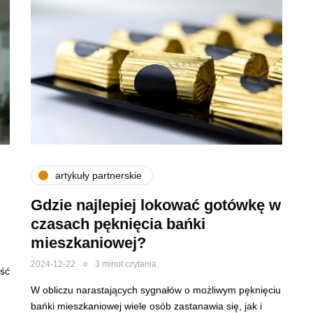
artykuły partnerskie
Gdzie najlepiej lokować gotówkę w
czasach pęknięcia bańki
mieszkaniowej?
2024-12-22
3 minut czytania
eść
W obliczu narastających sygnałów o możliwym pęknięciu
bańki mieszkaniowej wiele osób zastanawia się, jak i