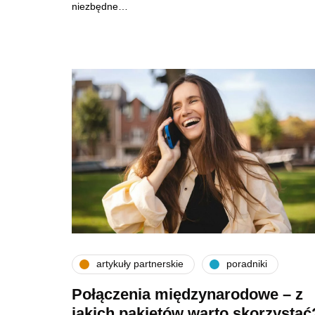
niezbędne…
artykuły partnerskie
poradniki
Połączenia międzynarodowe – z
jakich pakietów warto skorzystać