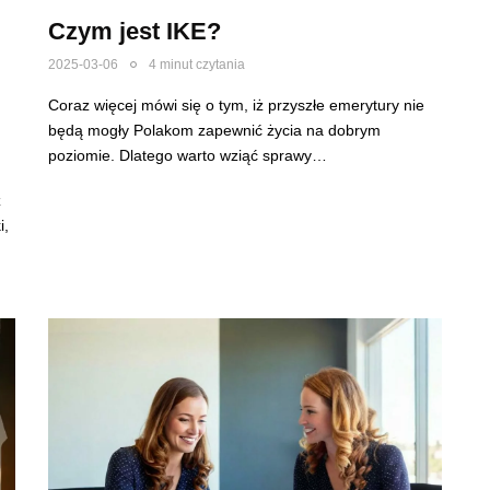
Czym jest IKE?
2025-03-06
4 minut czytania
Coraz więcej mówi się o tym, iż przyszłe emerytury nie
będą mogły Polakom zapewnić życia na dobrym
poziomie. Dlatego warto wziąć sprawy…
ż
i,