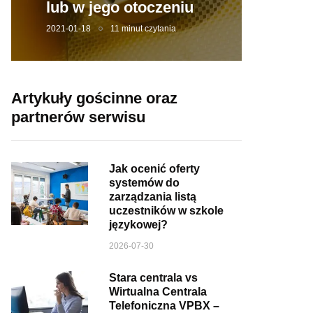
lub w jego otoczeniu
2021-01-18
11 minut czytania
Artykuły gościnne oraz
partnerów serwisu
Jak ocenić oferty
systemów do
zarządzania listą
uczestników w szkole
językowej?
2026-07-30
Stara centrala vs
Wirtualna Centrala
Telefoniczna VPBX –