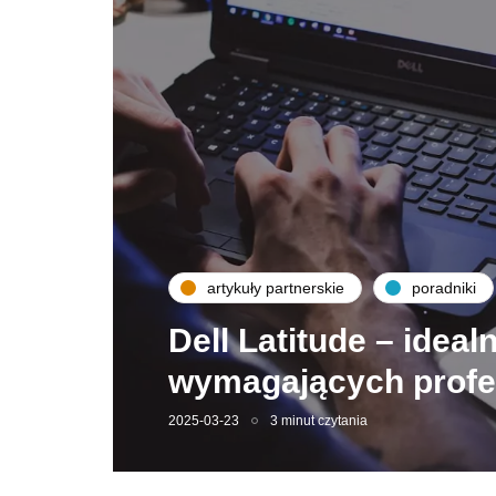
artykuły partnerskie
poradniki
Dell Latitude – ideal
wymagających profe
2025-03-23
3 minut czytania