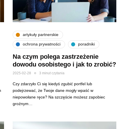
artykuły partnerskie
ochrona prywatności
poradniki
Na czym polega zastrzeżenie
dowodu osobistego i jak to zrobić?
2025-02-28
3 minut czytania
Czy zdarzyło Ci się kiedyś zgubić portfel lub
h
podejrzewać, że Twoje dane mogły wpaść w
niepowołane ręce? Na szczęście możesz zapobiec
groźnym…