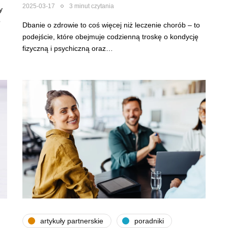
2025-03-17
3 minut czytania
y
o
Dbanie o zdrowie to coś więcej niż leczenie chorób – to
podejście, które obejmuje codzienną troskę o kondycję
fizyczną i psychiczną oraz…
artykuły partnerskie
poradniki