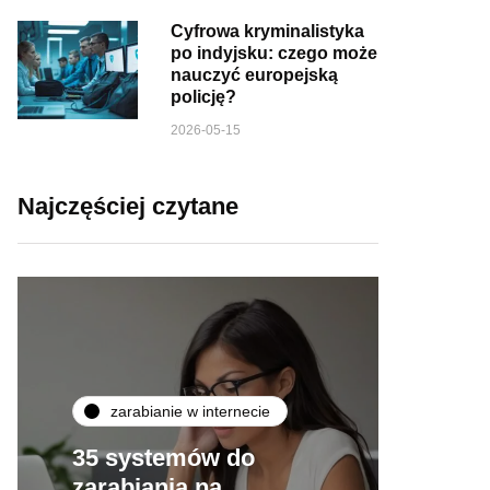
Cyfrowa kryminalistyka
po indyjsku: czego może
nauczyć europejską
policję?
2026-05-15
Najczęściej czytane
zarabianie w internecie
35 systemów do
zarabiania na