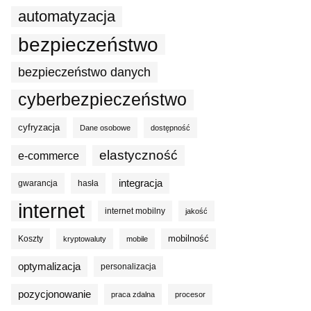
automatyzacja
bezpieczeństwo
bezpieczeństwo danych
cyberbezpieczeństwo
cyfryzacja
Dane osobowe
dostępność
elastyczność
e-commerce
integracja
gwarancja
hasła
internet
internet mobilny
jakość
mobilność
Koszty
kryptowaluty
mobile
optymalizacja
personalizacja
pozycjonowanie
praca zdalna
procesor