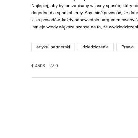
Najlepiej, aby był on zapisany w jasny sposób, który n
dogodne dla spadkobiercy. Aby mieć pewność, że dan
kilka powodów, każdy odpowiednio uargumentowany. W
Istnieje wtedy większa szansa na to, że wydziedziczen
artykuł partnerski
dziedziczenie
Prawo
4503
0