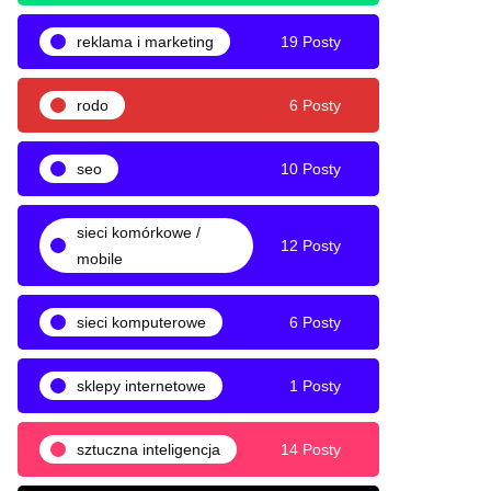
reklama i marketing
19 Posty
rodo
6 Posty
seo
10 Posty
sieci komórkowe /
12 Posty
mobile
sieci komputerowe
6 Posty
sklepy internetowe
1 Posty
sztuczna inteligencja
14 Posty