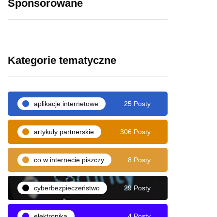
Sponsorowane
Kategorie tematyczne
aplikacje internetowe
25 Posty
artykuły partnerskie
306 Posty
co w internecie piszczy
8 Posty
cyberbezpieczeństwo
29 Posty
elektronika
4 Posty