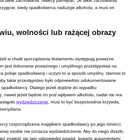
a takie zachowania. Należy pamiętać, że takie zachowania
rzyjęcie, kiedy spadkobierca nadużyje alkoholu, a musi on
iu, wolności lub rażącej obrazy
eli w chwili sporządzenia testamentu występują poważne
em jest dokonanie poważnego i umyślnego przestępstwa na
ca pobije spadkodawcę i uczyni to w sposób umyślny, stanowi to
 aby takie przestępstwo było odpowiednio udokumentowane.
 spadkobiercy. Dlatego jeżeli dojdzie do wypadku
nawet jeżeli będzie on pod wpływem alkoholu, nadal nie ma
astąpiło
wydziedziczenie
, musi to być bezpośrednia krzywda,
rzemyślana.
ercy rozporządzania majątkiem spadkodawcy po jego śmierci.
wnej osobie nie oznacza wydziedziczenia. Aby do niego doszło,
ież znaleźć się tam odpowiedni powód, poparty argumentami.