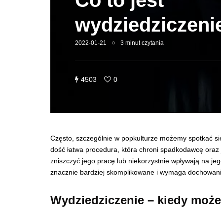
Co to jest
wydziedziczeni
2022-01-21
3 minut czytania
4503
0
Często, szczególnie w popkulturze możemy spotkać się
dość łatwa procedura, która chroni spadkodawcę oraz
zniszczyć jego
pracę
lub niekorzystnie wpływają na je
znacznie bardziej skomplikowane i wymaga dochowan
Wydziedziczenie – kiedy moż