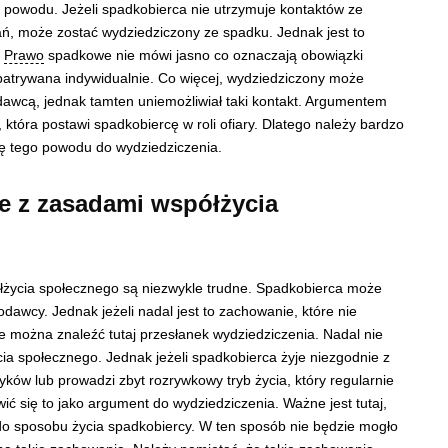
 powodu. Jeżeli spadkobierca nie utrzymuje kontaktów ze
ń, może zostać wydziedziczony ze spadku. Jednak jest to
.
Prawo
spadkowe nie mówi jasno co oznaczają obowiązki
atrywana indywidualnie. Co więcej, wydziedziczony może
awcą, jednak tamten uniemożliwiał taki kontakt. Argumentem
tóra postawi spadkobiercę w roli ofiary. Dlatego należy bardzo
ię tego powodu do wydziedziczenia.
e z zasadami współżycia
łżycia społecznego są niezwykle trudne. Spadkobierca może
awcy. Jednak jeżeli nadal jest to zachowanie, które nie
ie można znaleźć tutaj przesłanek wydziedziczenia. Nadal nie
a społecznego. Jednak jeżeli spadkobierca żyje niezgodnie z
ków lub prowadzi zbyt rozrywkowy tryb życia, który regularnie
ć się to jako argument do wydziedziczenia. Ważne jest tutaj,
o sposobu życia spadkobiercy. W ten sposób nie będzie mogło