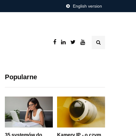
English version
Popularne
35 systemów do
Kamery IP - o czym