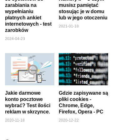
zarabiania na
musisz pamiętać
wypełnianiu
stosując je w domu
płatnych ankiet
lub w jego otoczeniu
internetowych - test
2021-01-18
zarobków
2024-04-23
Jakie darmowe
Gdzie zapisywane są
konto pocztowe
pliki cookies -
wybrać? Test ilości
Chrome, Edge,
reklam w skrzynce.
Firefox, Opera - PC
2020-11-18
2020-12-22