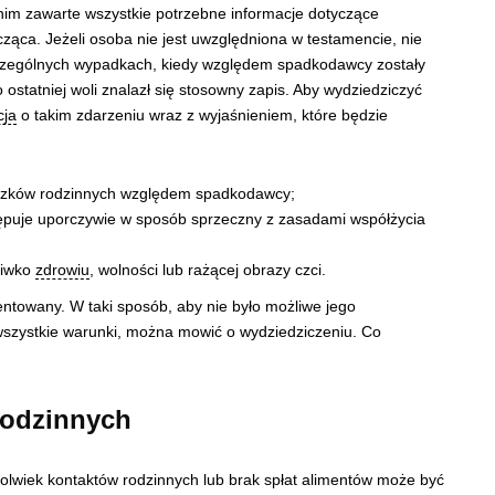
nim zawarte wszystkie potrzebne informacje dotyczące
ząca. Jeżeli osoba nie jest uwzględniona w testamencie, nie
czególnych wypadkach, kiedy względem spadkodawcy zostały
ostatniej woli znalazł się stosowny zapis. Aby wydziedziczyć
cja
o takim zdarzeniu wraz z wyjaśnieniem, które będzie
iązków rodzinnych względem spadkodawcy;
ępuje uporczywie w sposób sprzeczny z zasadami współżycia
ciwko
zdrowiu
, wolności lub rażącej obrazy czci.
towany. W taki sposób, aby nie było możliwe jego
wszystkie warunki, można mowić o wydziedziczeniu. Co
rodzinnych
lwiek kontaktów rodzinnych lub brak spłat alimentów może być