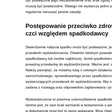
być podważone jego niezadowolenie oraz brak zgody n
muszą być powtarzalne. Dlatego nie wystarczy jedno p
regularnie naruszać pewne zasady.
Postępowanie przeciwko zdrow
czci względem spadkodawcy
Stwierdzenie nabycia spadku może być podważone, jeż
przesłanki wydziedziczenia. Ostatnim istotnym powod
spadkodawcy lub osobie najbliższej. Jeżeli spadkobier
poważną przesłankę do wydziedziczenia. Ważne jest,
Należy pamiętać, że mówimy tutaj o celowym działaniu
samochodowego, spowodowanego przez spadkobiorcę, 
wystarczających przesłanek do wydziedziczenia. Aby n
zadana z rozwagą oraz odpowiednio zaplanowana i p
Wydziedziczenie to pisemne uniemożliwienie spadkobi
Istotne jest, że sam brak wzmianki w testamencie o pe
w dokumencie musi być to jasno wskazane. Musi równ