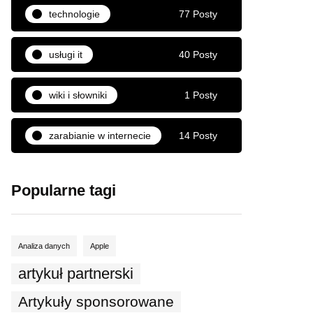
technologie
77 Posty
usługi it
40 Posty
wiki i słowniki
1 Posty
zarabianie w internecie
14 Posty
Popularne tagi
Analiza danych
Apple
artykuł partnerski
Artykuły sponsorowane