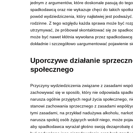
jednym z argumentów, które doskonale pasują do tego
spadkodawcą oraz nie wykazuje chęci do takich spotka
powód wydziedziczenia, który najłatwiej jest podważyć
rodzinne. Z tego względu każda sprawa może być rozp
utrzymywać, że próbował skontaktować się ze spadkod
może być nawet kłótnia wywołana przez spadkodawcę, k
dokładnie i szczegółowo uargumentować pojawienie s
Uporczywe działanie sprzeczn
społecznego
Przyczyny wydziedziczenia związane z zasadami wspó
zachowywać się w sposób, który nie odpowiada spadkod
narusza ogólnie przyjętych reguł życia społecznego, n
stanowi zachowania sprzecznego z zasadami współżyci
tymi zasadami, na przykład nadużywa alkoholu, narkoty
narusza spokój osób żyjących wokół niego, może pojawi
aby spadkodawca wyrażał głośno swoją dezaprobatę d