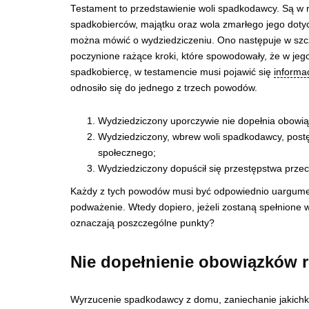
Testament to przedstawienie woli spadkodawcy. Są w 
spadkobierców, majątku oraz wola zmarłego jego dotyc
można mówić o wydziedziczeniu. Ono następuje w sz
poczynione rażące kroki, które spowodowały, że w jego 
spadkobiercę, w testamencie musi pojawić się
informa
odnosiło się do jednego z trzech powodów.
Wydziedziczony uporczywie nie dopełnia obow
Wydziedziczony, wbrew woli spadkodawcy, post
społecznego;
Wydziedziczony dopuścił się przestępstwa prze
Każdy z tych powodów musi być odpowiednio uargumen
podważenie. Wtedy dopiero, jeżeli zostaną spełnione 
oznaczają poszczególne punkty?
Nie dopełnienie obowiązków 
Wyrzucenie spadkodawcy z domu, zaniechanie jakichko