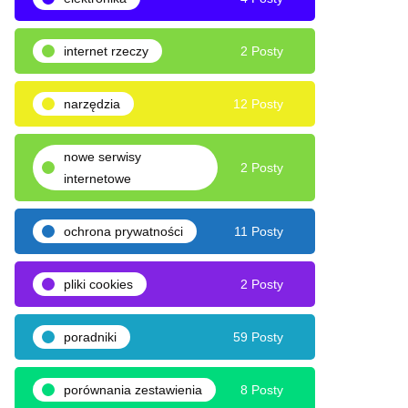
internet rzeczy
2 Posty
narzędzia
12 Posty
nowe serwisy
2 Posty
internetowe
ochrona prywatności
11 Posty
pliki cookies
2 Posty
poradniki
59 Posty
porównania zestawienia
8 Posty