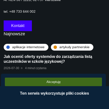
tel. +48 733 644 002
Kontakt
Najnowsze
aplikacje internetowe
artykuły partnerskie
Jak ocenić oferty systemów do zarządzania listą
uczestników w szkole językowej?
2026-07-30
4 minut czytania
Akceptuję
artykuły partnerskie
technologie
Stara centrala vs Wirtualna Centrala Telefoniczna
Ten serwis wykorzystuje pliki cookies
VPBX – dlaczego chmura operatora wygrywa?
2026-07-28
2 minut czytania