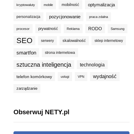
optymalizacja
mobilność
kryptowaluty
mobile
pozycjonowanie
personalizacja
praca zdalna
prywatność
RODO
procesor
Reklama
Samsung
SEO
skalowalność
serwery
sklep internetowy
smartfon
strona internetowa
sztuczna inteligencja
technologia
wydajność
telefon komórkowy
usługi
VPN
zarządzanie
Obserwuj NETY.pl