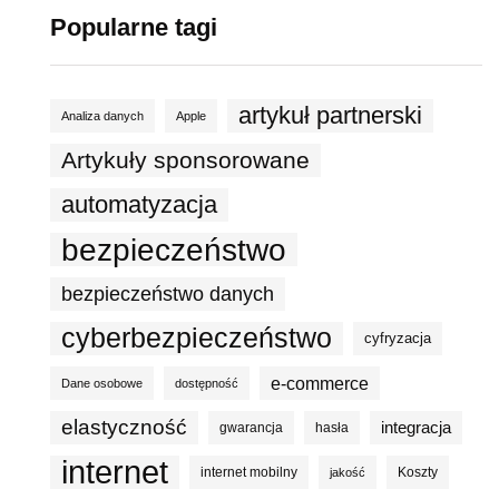
Popularne tagi
artykuł partnerski
Analiza danych
Apple
Artykuły sponsorowane
automatyzacja
bezpieczeństwo
bezpieczeństwo danych
cyberbezpieczeństwo
cyfryzacja
e-commerce
Dane osobowe
dostępność
elastyczność
integracja
gwarancja
hasła
internet
internet mobilny
Koszty
jakość