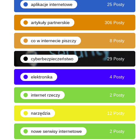
aplikacje internetowe
25 Posty
artykuły partnerskie
306 Posty
co w internecie piszczy
8 Posty
cyberbezpieczeństwo
29 Posty
elektronika
4 Posty
internet rzeczy
2 Posty
narzędzia
12 Posty
nowe serwisy internetowe
2 Posty