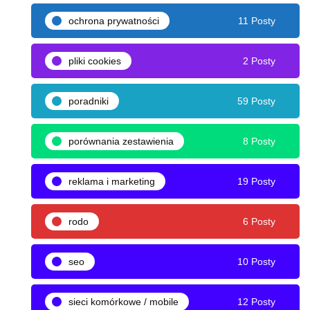
ochrona prywatności
11 Posty
pliki cookies
2 Posty
poradniki
59 Posty
porównania zestawienia
8 Posty
reklama i marketing
19 Posty
rodo
6 Posty
seo
10 Posty
sieci komórkowe / mobile
12 Posty