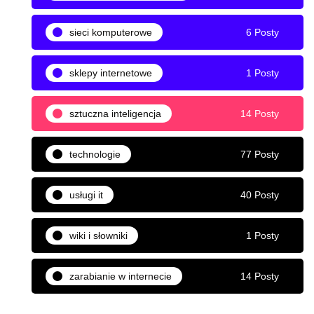
sieci komputerowe
6 Posty
sklepy internetowe
1 Posty
sztuczna inteligencja
14 Posty
technologie
77 Posty
usługi it
40 Posty
wiki i słowniki
1 Posty
zarabianie w internecie
14 Posty