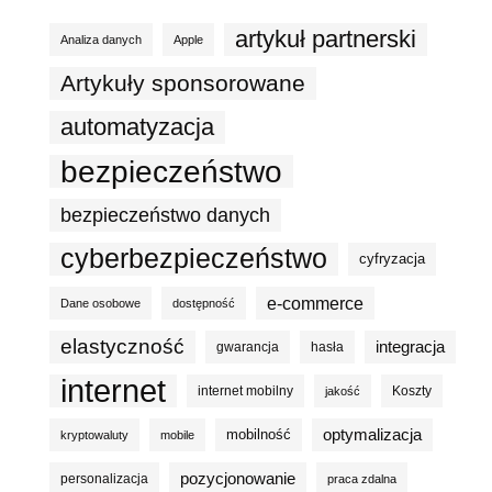
artykuł partnerski
Analiza danych
Apple
Artykuły sponsorowane
automatyzacja
bezpieczeństwo
bezpieczeństwo danych
cyberbezpieczeństwo
cyfryzacja
e-commerce
Dane osobowe
dostępność
elastyczność
integracja
gwarancja
hasła
internet
internet mobilny
Koszty
jakość
optymalizacja
mobilność
kryptowaluty
mobile
pozycjonowanie
personalizacja
praca zdalna