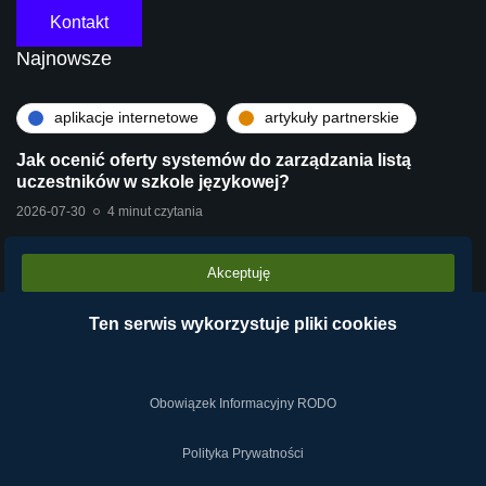
Kontakt
Najnowsze
aplikacje internetowe
artykuły partnerskie
Jak ocenić oferty systemów do zarządzania listą
uczestników w szkole językowej?
2026-07-30
4 minut czytania
Akceptuję
artykuły partnerskie
technologie
Stara centrala vs Wirtualna Centrala Telefoniczna
Ten serwis wykorzystuje pliki cookies
VPBX – dlaczego chmura operatora wygrywa?
2026-07-28
2 minut czytania
Obowiązek Informacyjny RODO
Polityka Prywatności