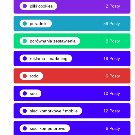
pliki cookies
2 Posty
poradniki
59 Posty
porównania zestawienia
8 Posty
reklama i marketing
19 Posty
rodo
6 Posty
seo
10 Posty
sieci komórkowe / mobile
12 Posty
sieci komputerowe
6 Posty