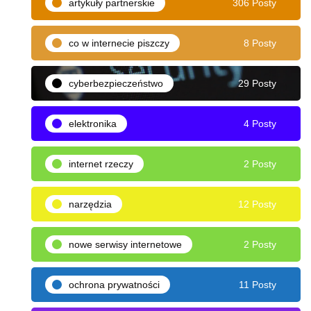
artykuły partnerskie
306 Posty
co w internecie piszczy
8 Posty
cyberbezpieczeństwo
29 Posty
elektronika
4 Posty
internet rzeczy
2 Posty
narzędzia
12 Posty
nowe serwisy internetowe
2 Posty
ochrona prywatności
11 Posty