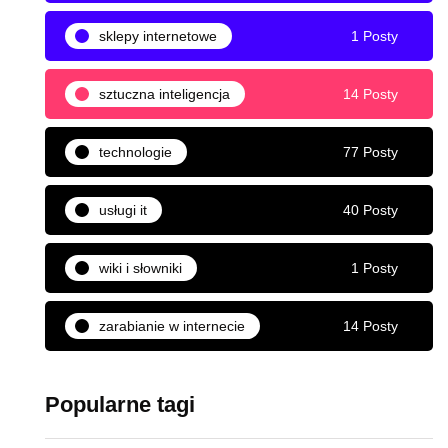
sklepy internetowe
1 Posty
sztuczna inteligencja
14 Posty
technologie
77 Posty
usługi it
40 Posty
wiki i słowniki
1 Posty
zarabianie w internecie
14 Posty
Popularne tagi