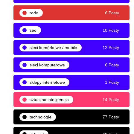
rodo
6 Posty
seo
10 Posty
sieci komórkowe / mobile
12 Posty
sieci komputerowe
6 Posty
sklepy internetowe
1 Posty
sztuczna inteligencja
14 Posty
technologie
77 Posty