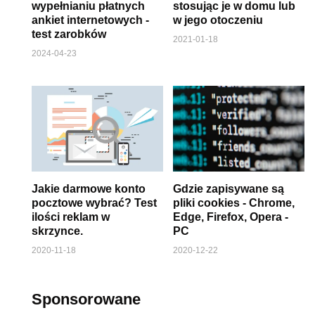
wypełnianiu płatnych
stosując je w domu lub
ankiet internetowych -
w jego otoczeniu
test zarobków
2021-01-18
2024-04-23
Jakie darmowe konto
Gdzie zapisywane są
pocztowe wybrać? Test
pliki cookies - Chrome,
ilości reklam w
Edge, Firefox, Opera -
skrzynce.
PC
2020-11-18
2020-12-22
Sponsorowane