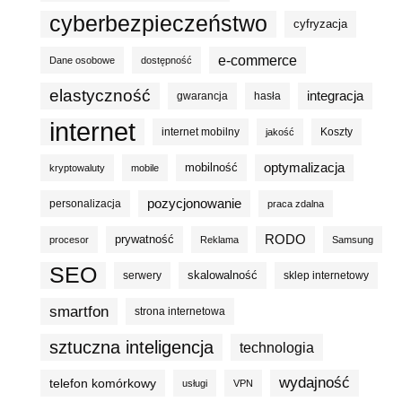
cyberbezpieczeństwo
cyfryzacja
e-commerce
Dane osobowe
dostępność
elastyczność
integracja
gwarancja
hasła
internet
internet mobilny
Koszty
jakość
optymalizacja
mobilność
kryptowaluty
mobile
pozycjonowanie
personalizacja
praca zdalna
prywatność
RODO
procesor
Reklama
Samsung
SEO
skalowalność
serwery
sklep internetowy
smartfon
strona internetowa
sztuczna inteligencja
technologia
wydajność
telefon komórkowy
usługi
VPN