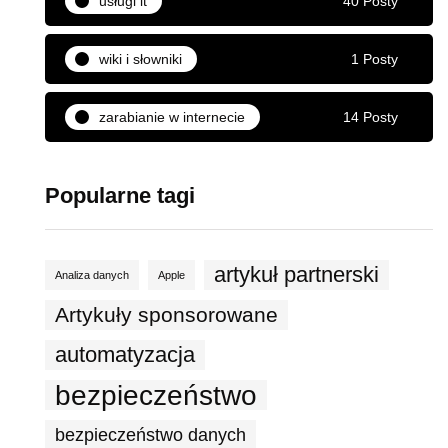
usługi it
40 Posty
wiki i słowniki
1 Posty
zarabianie w internecie
14 Posty
Popularne tagi
artykuł partnerski
Analiza danych
Apple
Artykuły sponsorowane
automatyzacja
bezpieczeństwo
bezpieczeństwo danych