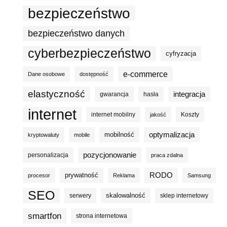
bezpieczeństwo
bezpieczeństwo danych
cyberbezpieczeństwo
cyfryzacja
e-commerce
Dane osobowe
dostępność
elastyczność
integracja
gwarancja
hasła
internet
internet mobilny
Koszty
jakość
optymalizacja
mobilność
kryptowaluty
mobile
pozycjonowanie
personalizacja
praca zdalna
prywatność
RODO
procesor
Reklama
Samsung
SEO
skalowalność
serwery
sklep internetowy
smartfon
strona internetowa