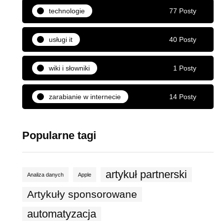
technologie
77 Posty
usługi it
40 Posty
wiki i słowniki
1 Posty
zarabianie w internecie
14 Posty
Popularne tagi
artykuł partnerski
Analiza danych
Apple
Artykuły sponsorowane
automatyzacja