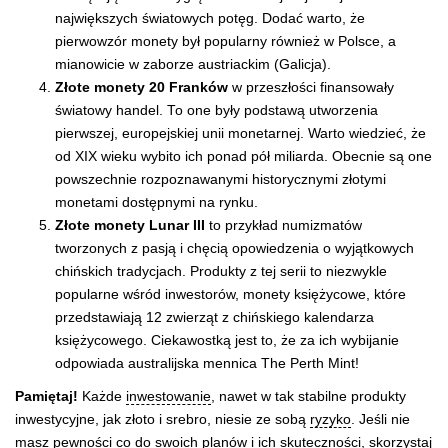
największych światowych potęg. Dodać warto, że
pierwowzór monety był popularny również w Polsce, a
mianowicie w zaborze austriackim (Galicja).
Złote monety 20 Franków
w przeszłości finansowały
światowy handel. To one były podstawą utworzenia
pierwszej, europejskiej unii monetarnej. Warto wiedzieć, że
od XIX wieku wybito ich ponad pół miliarda. Obecnie są one
powszechnie rozpoznawanymi historycznymi złotymi
monetami dostępnymi na rynku.
Złote monety Lunar III
to przykład numizmatów
tworzonych z pasją i chęcią opowiedzenia o wyjątkowych
chińskich tradycjach. Produkty z tej serii to niezwykle
popularne wśród inwestorów, monety księżycowe, które
przedstawiają 12 zwierząt z chińskiego kalendarza
księżycowego. Ciekawostką jest to, że za ich wybijanie
odpowiada australijska mennica The Perth Mint!
Pamiętaj!
Każde
inwestowanie
, nawet w tak stabilne produkty
inwestycyjne, jak złoto i srebro, niesie ze sobą
ryzyko
. Jeśli nie
masz pewności co do swoich planów i ich skuteczności, skorzystaj