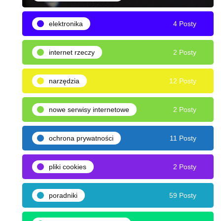
elektronika
4 Posty
internet rzeczy
2 Posty
narzędzia
12 Posty
nowe serwisy internetowe
2 Posty
ochrona prywatności
11 Posty
pliki cookies
2 Posty
poradniki
59 Posty