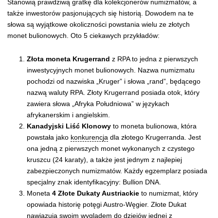
Stanowią prawdziwą gratkę dla kolekcjonerów numizmatów, a
także inwestorów pasjonujących się historią. Dowodem na te
słowa są wyjątkowe okoliczności powstania wielu ze złotych
monet bulionowych. Oto 5 ciekawych przykładów:
Złota moneta Krugerrand
z RPA to jedna z pierwszych
inwestycyjnych monet bulionowych. Nazwa numizmatu
pochodzi od nazwiska „Kruger” i słowa „rand”, będącego
nazwą waluty RPA. Złoty Krugerrand posiada otok, który
zawiera słowa „Afryka Południowa” w językach
afrykanerskim i angielskim.
Kanadyjski Liść Klonowy
to moneta bulionowa, która
powstała jako
konkurencja
dla złotego Krugerranda. Jest
ona jedną z pierwszych monet wykonanych z czystego
kruszcu (24 karaty), a także jest jednym z najlepiej
zabezpieczonych numizmatów. Każdy egzemplarz posiada
specjalny znak identyfikacyjny: Bullion DNA.
Moneta
4 Złote Dukaty Austriackie
to numizmat, który
opowiada historię potęgi Austro-Węgier. Złote Dukat
nawiązują swoim wyglądem do dziejów jednej z