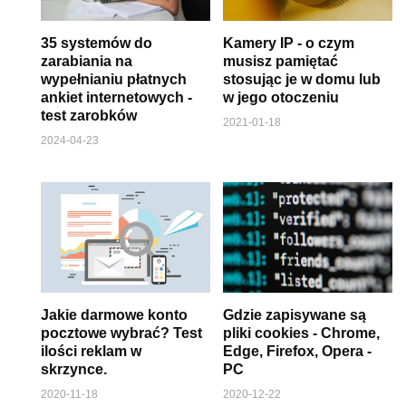
35 systemów do
Kamery IP - o czym
zarabiania na
musisz pamiętać
wypełnianiu płatnych
stosując je w domu lub
ankiet internetowych -
w jego otoczeniu
test zarobków
2021-01-18
2024-04-23
Jakie darmowe konto
Gdzie zapisywane są
pocztowe wybrać? Test
pliki cookies - Chrome,
ilości reklam w
Edge, Firefox, Opera -
skrzynce.
PC
2020-11-18
2020-12-22