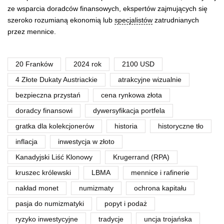
ze wsparcia doradców finansowych, ekspertów zajmujących się
szeroko rozumianą ekonomią lub
specjalistów
zatrudnianych
przez mennice.
20 Franków
2024 rok
2100 USD
4 Złote Dukaty Austriackie
atrakcyjne wizualnie
bezpieczna przystań
cena rynkowa złota
doradcy finansowi
dywersyfikacja portfela
gratka dla kolekcjonerów
historia
historyczne tło
inflacja
inwestycja w złoto
Kanadyjski Liść Klonowy
Krugerrand (RPA)
kruszec królewski
LBMA
mennice i rafinerie
nakład monet
numizmaty
ochrona kapitału
pasja do numizmatyki
popyt i podaż
ryzyko inwestycyjne
tradycje
uncja trojańska