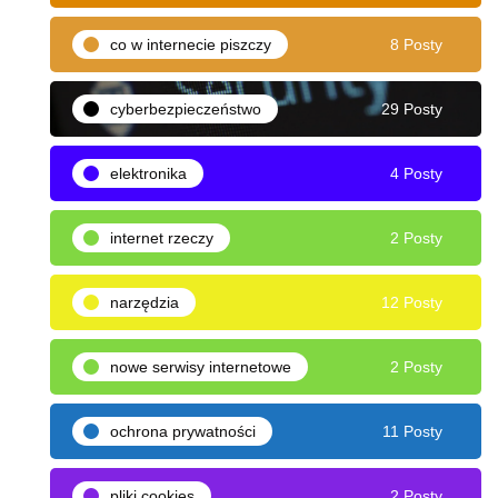
co w internecie piszczy
8 Posty
cyberbezpieczeństwo
29 Posty
elektronika
4 Posty
internet rzeczy
2 Posty
narzędzia
12 Posty
nowe serwisy internetowe
2 Posty
ochrona prywatności
11 Posty
pliki cookies
2 Posty