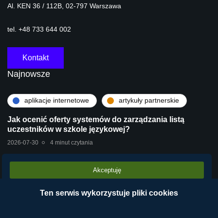
Al. KEN 36 / 112B, 02-797 Warszawa
tel. +48 733 644 002
Kontakt
Najnowsze
aplikacje internetowe
artykuły partnerskie
Jak ocenić oferty systemów do zarządzania listą
uczestników w szkole językowej?
2026-07-30
4 minut czytania
Akceptuję
artykuły partnerskie
technologie
Stara centrala vs Wirtualna Centrala Telefoniczna
Ten serwis wykorzystuje pliki cookies
VPBX – dlaczego chmura operatora wygrywa?
2026-07-28
2 minut czytania