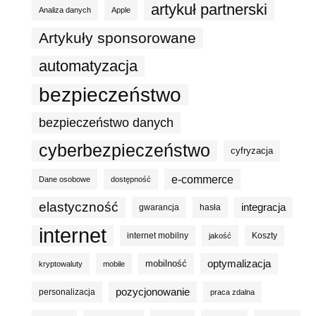
artykuł partnerski
Analiza danych
Apple
Artykuły sponsorowane
automatyzacja
bezpieczeństwo
bezpieczeństwo danych
cyberbezpieczeństwo
cyfryzacja
e-commerce
Dane osobowe
dostępność
elastyczność
integracja
gwarancja
hasła
internet
internet mobilny
Koszty
jakość
optymalizacja
mobilność
kryptowaluty
mobile
pozycjonowanie
personalizacja
praca zdalna