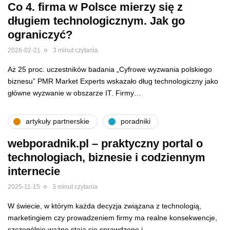
Co 4. firma w Polsce mierzy się z
długiem technologicznym. Jak go
ograniczyć?
2026-02-21
3 minut czytania
Aż 25 proc. uczestników badania „Cyfrowe wyzwania polskiego
biznesu” PMR Market Experts wskazało dług technologiczny jako
główne wyzwanie w obszarze IT. Firmy…
artykuły partnerskie
poradniki
webporadnik.pl – praktyczny portal o
technologiach, biznesie i codziennym
internecie
2025-11-15
3 minut czytania
W świecie, w którym każda decyzja związana z technologią,
marketingiem czy prowadzeniem firmy ma realne konsekwencje,
szczególnie ważne stają się sprawdzone i…