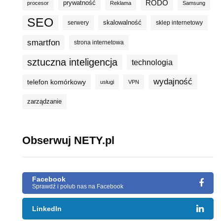
prywatność
RODO
procesor
Reklama
Samsung
SEO
skalowalność
serwery
sklep internetowy
smartfon
strona internetowa
sztuczna inteligencja
technologia
wydajność
telefon komórkowy
usługi
VPN
zarządzanie
Obserwuj NETY.pl
Facebook
Sprawdź i polub nas na Facebook
LinkedIn