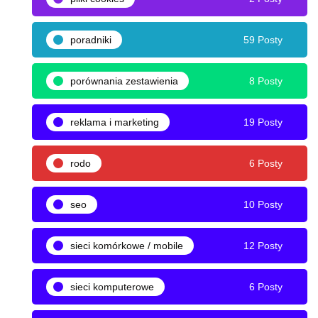
poradniki
59 Posty
porównania zestawienia
8 Posty
reklama i marketing
19 Posty
rodo
6 Posty
seo
10 Posty
sieci komórkowe / mobile
12 Posty
sieci komputerowe
6 Posty