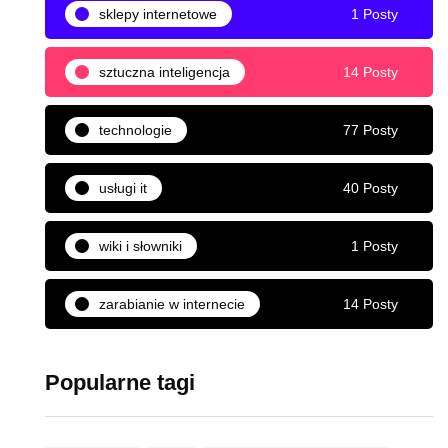
sklepy internetowe
1 Posty
sztuczna inteligencja
14 Posty
technologie
77 Posty
usługi it
40 Posty
wiki i słowniki
1 Posty
zarabianie w internecie
14 Posty
Popularne tagi