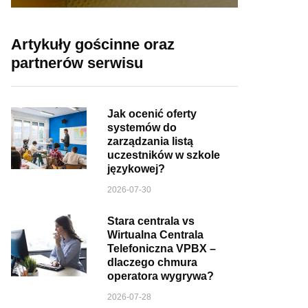
Artykuły gościnne oraz
partnerów serwisu
Jak ocenić oferty
systemów do
zarządzania listą
uczestników w szkole
językowej?
2026-07-30
Stara centrala vs
Wirtualna Centrala
Telefoniczna VPBX –
dlaczego chmura
operatora wygrywa?
2026-07-28