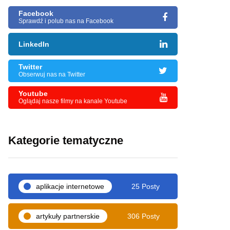
Facebook
Sprawdź i polub nas na Facebook
LinkedIn
Twitter
Obserwuj nas na Twitter
Youtube
Oglądaj nasze filmy na kanale Youtube
Kategorie tematyczne
aplikacje internetowe
25 Posty
artykuły partnerskie
306 Posty