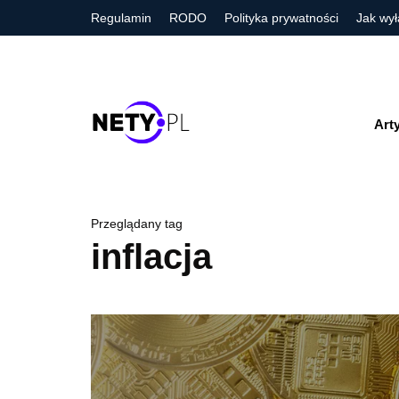
Regulamin
RODO
Polityka prywatności
Jak wył
Art
Przeglądany tag
inflacja