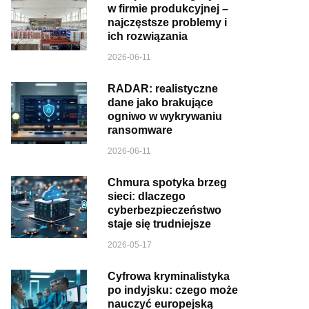
w firmie produkcyjnej –
najczęstsze problemy i
ich rozwiązania
2026-06-11
RADAR: realistyczne
dane jako brakujące
ogniwo w wykrywaniu
ransomware
2026-06-11
Chmura spotyka brzeg
sieci: dlaczego
cyberbezpieczeństwo
staje się trudniejsze
2026-05-17
Cyfrowa kryminalistyka
po indyjsku: czego może
nauczyć europejską