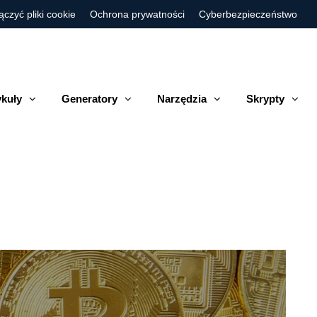
ączyć pliki cookie
Ochrona prywatności
Cyberbezpieczeństwo
ykuły
Generatory
Narzędzia
Skrypty