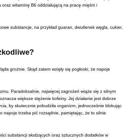
a oraz witaminę B6 oddziałującą na pracę mięśni i
we substancje, na przykład guaran, dwutlenek węgla, cukier,
zkodliwe?
ąda groźnie. Skąd zatem wzięły się pogłoski, że napoje
zmu. Paradoksalnie, najwięcej zagrożeń wiąże się z silnym
znacza większe stężenie kofeiny. Jej działanie jest dobrze
cia, by skutecznie pobudziła organizm, jednocześnie blokując
 napoje trzeba pić rozsądnie, pamiętając, że to silnie
ści substancji słodzących oraz sztucznych dodatków w