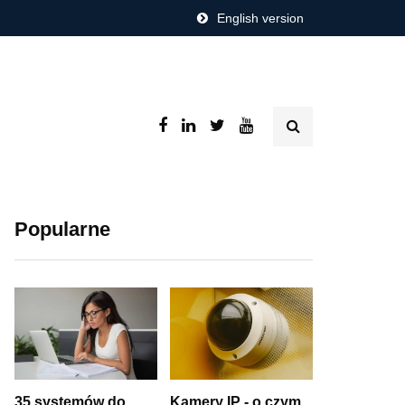
English version
Popularne
35 systemów do
Kamery IP - o czym