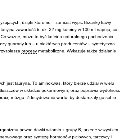
zujących, dzięki któremu – zamiast wypić filiżankę kawy –
ntacyjna zawartość to ok. 32 mg kofeiny w 100 ml napoju, co
 Co ważne, może to być kofeina naturalnego pochodzenia –
 czy guarany lub – u niektórych producentów – syntetyczna.
przyspiesza
procesy
metaboliczne. Wykazuje także działanie
 jest tauryna. To aminokwas, który bierze udział w wielu
u tłuszczów w układzie pokarmowym, oraz poprawia wydolność
pracę
mózgu. Zdecydowanie warto, by dostarczały go sobie
rganizmu pewne dawki witamin z grupy B, przede wszystkim
u nerwowego oraz syntezę hormonów płciowych, tarczycy i