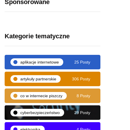
Sponsorowane
Kategorie tematyczne
aplikacje internetowe
25 Posty
artykuły partnerskie
306 Posty
co w internecie piszczy
8 Posty
cyberbezpieczeństwo
29 Posty
elektronika
4 Posty