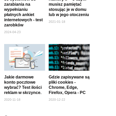
zarabiania na
musisz pamiętać
wypełnianiu
stosując je w domu
płatnych ankiet
lub w jego otoczeniu
internetowych - test
2021-01-18
zarobków
2024-04-23
Jakie darmowe
Gdzie zapisywane są
konto pocztowe
pliki cookies -
wybrać? Test ilości
Chrome, Edge,
reklam w skrzynce.
Firefox, Opera - PC
2020-11-18
2020-12-22