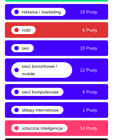
reklama i marketing
19 Posty
rodo
6 Posty
seo
10 Posty
sieci komórkowe /
12 Posty
mobile
sieci komputerowe
6 Posty
sklepy internetowe
1 Posty
sztuczna inteligencja
14 Posty