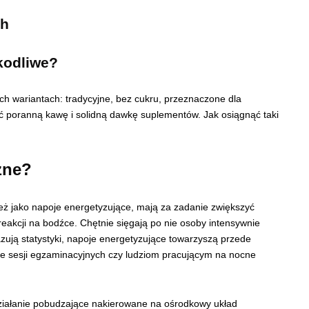
ch
kodliwe?
h wariantach: tradycyjne, bez cukru, przeznaczone dla
ć poranną kawę i solidną dawkę suplementów. Jak osiągnąć taki
zne?
eż jako napoje energetyzujące, mają za zadanie zwiększyć
eakcji na bodźce. Chętnie sięgają po nie osoby intensywnie
azują statystyki, napoje energetyzujące towarzyszą przede
e sesji egzaminacyjnych czy ludziom pracującym na nocne
działanie pobudzające nakierowane na ośrodkowy układ