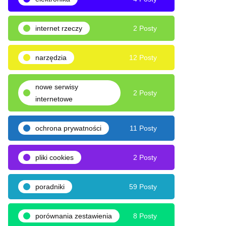
internet rzeczy
2 Posty
narzędzia
12 Posty
nowe serwisy
2 Posty
internetowe
ochrona prywatności
11 Posty
pliki cookies
2 Posty
poradniki
59 Posty
porównania zestawienia
8 Posty