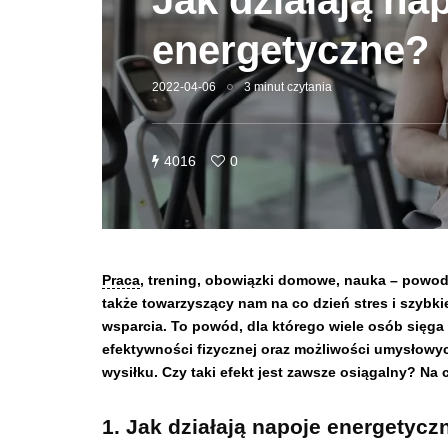
Jak działają na
energetyczne?
2022-04-06
3 minut czytania
4016
0
Praca
, trening, obowiązki domowe, nauka – powo
także towarzyszący nam na co dzień stres i szybki
wsparcia. To powód, dla którego wiele osób sięga
efektywności fizycznej oraz możliwości umysłowy
wysiłku. Czy taki efekt jest zawsze osiągalny? Na
1. Jak działają napoje energetycz