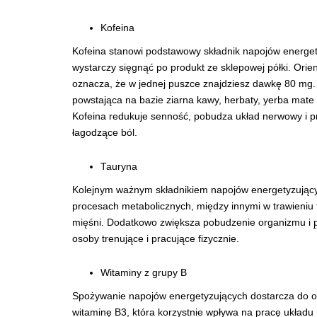
Kofeina
Kofeina stanowi podstawowy składnik napojów energety
wystarczy sięgnąć po produkt ze sklepowej półki. Orie
oznacza, że w jednej puszce znajdziesz dawkę 80 mg.
powstająca na bazie ziarna kawy, herbaty, yerba mate
Kofeina redukuje senność, pobudza układ nerwowy i 
łagodzące ból.
Tauryna
Kolejnym ważnym składnikiem napojów energetyzujących
procesach metabolicznych, między innymi w trawieni
mięśni. Dodatkowo zwiększa pobudzenie organizmu i
osoby trenujące i pracujące fizycznie.
Witaminy z grupy B
Spożywanie napojów energetyzujących dostarcza do o
witaminę B3, która korzystnie wpływa na pracę układ