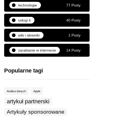
technologie
77 Posty
usługi it
40 Posty
wiki i słowniki
1 Posty
zarabianie w internecie
14 Posty
Popularne tagi
Analiza danych
Apple
artykuł partnerski
Artykuły sponsorowane