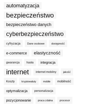
automatyzacja
bezpieczeństwo
bezpieczeństwo danych
cyberbezpieczeństwo
cyfryzacja
Dane osobowe
dostępność
elastyczność
e-commerce
integracja
gwarancja
hasła
internet
internet mobilny
jakość
mobilność
Koszty
kryptowaluty
mobile
optymalizacja
personalizacja
pozycjonowanie
praca zdalna
procesor