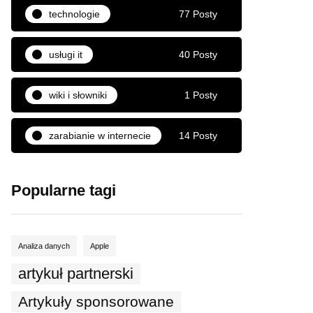
technologie
77 Posty
usługi it
40 Posty
wiki i słowniki
1 Posty
zarabianie w internecie
14 Posty
Popularne tagi
Analiza danych
Apple
artykuł partnerski
Artykuły sponsorowane