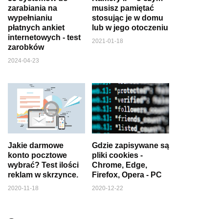
zarabiania na
musisz pamiętać
wypełnianiu
stosując je w domu
płatnych ankiet
lub w jego otoczeniu
internetowych - test
2021-01-18
zarobków
2024-04-23
Jakie darmowe
Gdzie zapisywane są
konto pocztowe
pliki cookies -
wybrać? Test ilości
Chrome, Edge,
reklam w skrzynce.
Firefox, Opera - PC
2020-11-18
2020-12-22