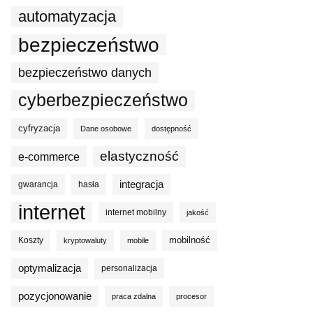
automatyzacja
bezpieczeństwo
bezpieczeństwo danych
cyberbezpieczeństwo
cyfryzacja
Dane osobowe
dostępność
elastyczność
e-commerce
integracja
gwarancja
hasła
internet
internet mobilny
jakość
mobilność
Koszty
kryptowaluty
mobile
optymalizacja
personalizacja
pozycjonowanie
praca zdalna
procesor