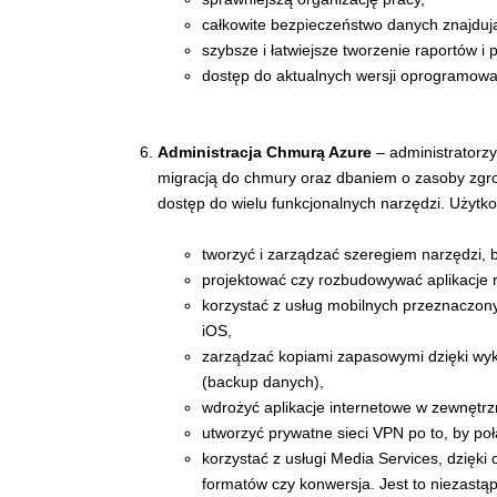
całkowite bezpieczeństwo danych znajduj
szybsze i łatwiejsze tworzenie raportów i p
dostęp do aktualnych wersji oprogramowa
Administracja Chmurą Azure
– administratorzy
migracją do chmury oraz dbaniem o zasoby zgr
dostęp do wielu funkcjonalnych narzędzi. Użytk
tworzyć i zarządzać szeregiem narzędzi, 
projektować czy rozbudowywać aplikacje
korzystać z usług mobilnych przeznaczon
iOS,
zarządzać kopiami zapasowymi dzięki wyk
(backup danych),
wdrożyć aplikacje internetowe w zewnętr
utworzyć prywatne sieci VPN po to, by połą
korzystać z usługi Media Services, dzięk
formatów czy konwersja. Jest to niezastą