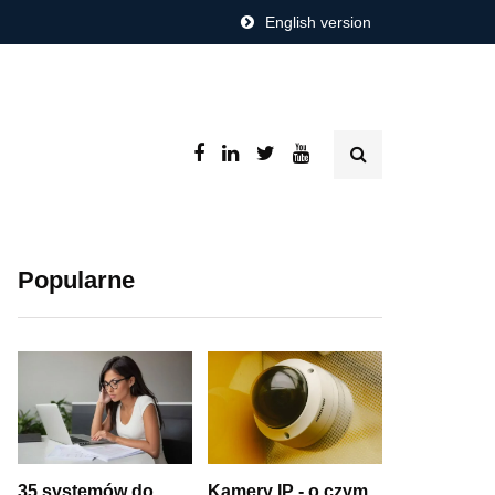
English version
Popularne
35 systemów do
Kamery IP - o czym