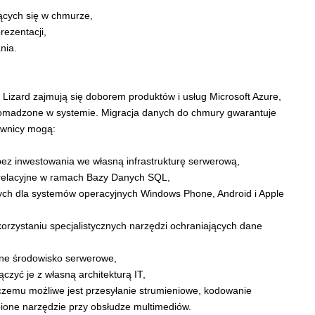
ących się w chmurze,
rezentacji,
nia.
 Lizard zajmują się doborem produktów i usług Microsoft Azure,
omadzone w systemie. Migracja danych do chmury gwarantuje
ownicy mogą:
bez inwestowania we własną infrastrukturę serwerową,
 relacyjne w ramach Bazy Danych SQL,
ych dla systemów operacyjnych Windows Phone, Android i Apple
orzystaniu specjalistycznych narzędzi ochraniających dane
zne środowisko serwerowe,
czyć je z własną architekturą IT,
i czemu możliwe jest przesyłanie strumieniowe, kodowanie
pione narzędzie przy obsłudze multimediów.