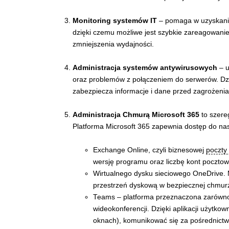
Monitoring systemów IT
– pomaga w uzyskaniu
dzięki czemu możliwe jest szybkie zareagowani
zmniejszenia wydajności.
Administracja systemów antywirusowych
– u
oraz problemów z połączeniem do serwerów. Dzi
zabezpiecza informacje i dane przed zagrożenia
Administracja Chmurą Microsoft 365
to szere
Platforma Microsoft 365 zapewnia dostęp do nas
Exchange Online, czyli biznesowej
poczty 
wersję programu oraz liczbę kont pocztowy
Wirtualnego dysku sieciowego OneDrive. 
przestrzeń dyskową w bezpiecznej chmurz
Teams – platforma przeznaczona zarówno 
wideokonferencji. Dzięki aplikacji użytk
oknach), komunikować się za pośrednictw