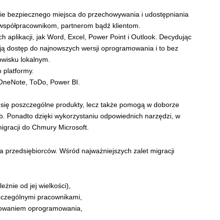
ie bezpiecznego miejsca do przechowywania i udostępniania
 współpracownikom, partnerom bądź klientom.
h aplikacji, jak Word, Excel, Power Point i Outlook. Decydując
ją dostęp do najnowszych wersji oprogramowania i to bez
owisku lokalnym.
 platformy.
, OneNote, ToDo, Power BI.
ią się poszczególne produkty, lecz także pomogą w doborze
b. Ponadto dzięki wykorzystaniu odpowiednich narzędzi, w
igracji do Chmury Microsoft.
a przedsiębiorców. Wśród najważniejszych zalet migracji
żnie od jej wielkości),
zczególnymi pracownikami,
kowaniem oprogramowania,