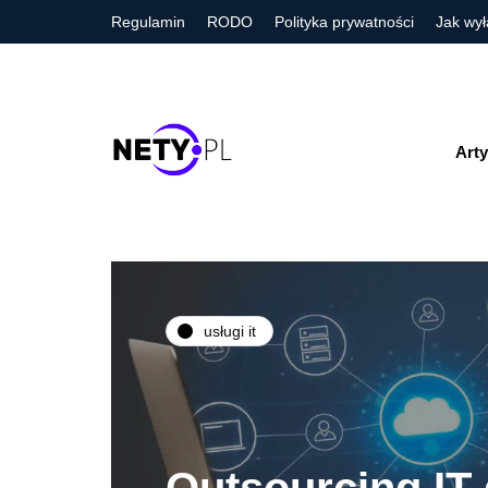
Regulamin
RODO
Polityka prywatności
Jak wył
Arty
usługi it