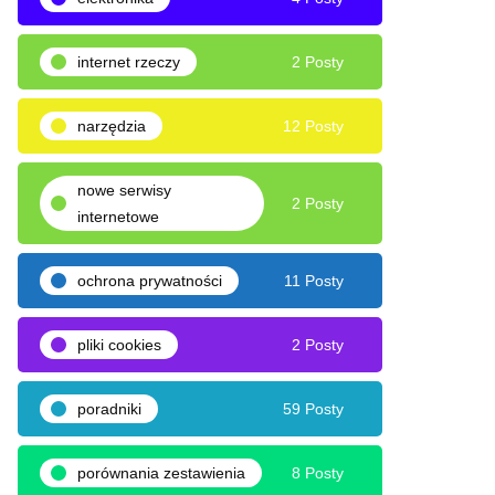
internet rzeczy
2 Posty
narzędzia
12 Posty
nowe serwisy
2 Posty
internetowe
ochrona prywatności
11 Posty
pliki cookies
2 Posty
poradniki
59 Posty
porównania zestawienia
8 Posty