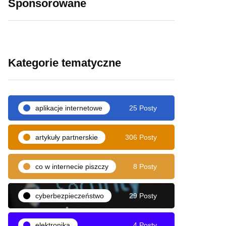
Sponsorowane
Kategorie tematyczne
aplikacje internetowe
25 Posty
artykuły partnerskie
306 Posty
co w internecie piszczy
8 Posty
cyberbezpieczeństwo
29 Posty
elektronika
4 Posty