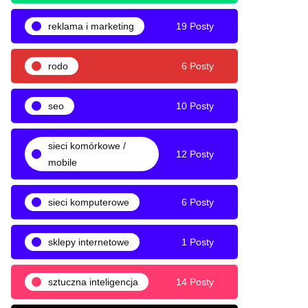
reklama i marketing
19 Posty
rodo
6 Posty
seo
10 Posty
sieci komórkowe /
12 Posty
mobile
sieci komputerowe
6 Posty
sklepy internetowe
1 Posty
sztuczna inteligencja
14 Posty