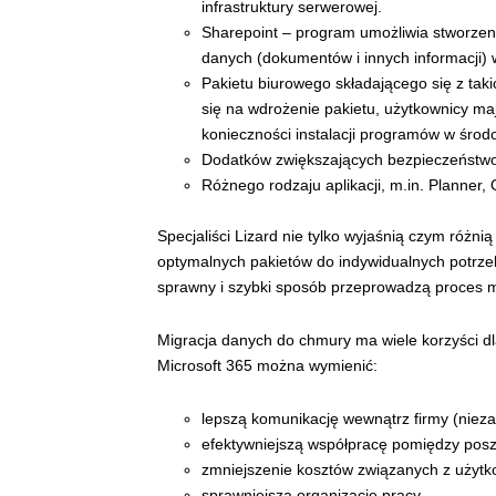
infrastruktury serwerowej.
Sharepoint – program umożliwia stworzen
danych (dokumentów i innych informacji)
Pakietu biurowego składającego się z takic
się na wdrożenie pakietu, użytkownicy ma
konieczności instalacji programów w środ
Dodatków zwiększających bezpieczeństwo
Różnego rodzaju aplikacji, m.in. Planner
Specjaliści Lizard nie tylko wyjaśnią czym różn
optymalnych pakietów do indywidualnych potrze
sprawny i szybki sposób przeprowadzą proces m
Migracja danych do chmury ma wiele korzyści dl
Microsoft 365 można wymienić:
lepszą komunikację wewnątrz firmy (niezale
efektywniejszą współpracę pomiędzy pos
zmniejszenie kosztów związanych z użyt
sprawniejszą organizację pracy,