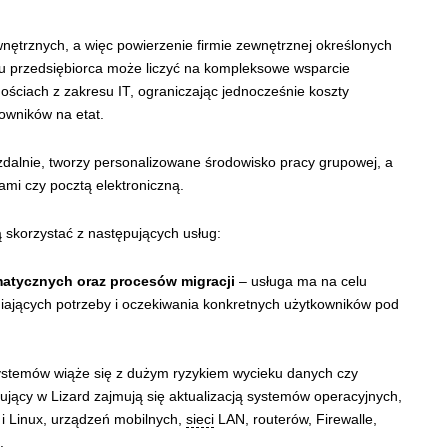
wnętrznych, a więc powierzenie firmie zewnętrznej określonych
u przedsiębiorca może liczyć na kompleksowe wsparcie
ościach z zakresu IT, ograniczając jednocześnie koszty
owników na etat.
 zdalnie, tworzy personalizowane środowisko pracy grupowej, a
ami czy pocztą elektroniczną.
 skorzystać z następujących usług:
matycznych oraz procesów migracji
– usługa ma na celu
iających potrzeby i oczekiwania konkretnych użytkowników pod
ystemów wiąże się z dużym ryzykiem wycieku danych czy
ujący w Lizard zajmują się aktualizacją systemów operacyjnych,
i Linux, urządzeń mobilnych,
sieci
LAN, routerów, Firewalle,
.