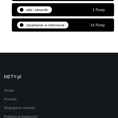
wiki i słowniki
1 Posty
zarabianie w internecie
14 Posty
NETY.pl
Home
Kontakt
Regulamin serwisu
Polityka prywatności