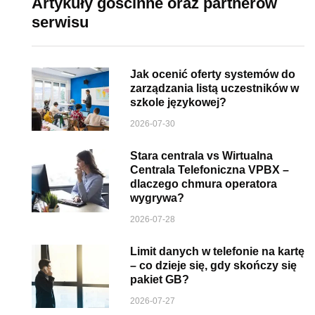
Artykuły gościnne oraz partnerów
serwisu
Jak ocenić oferty systemów do
zarządzania listą uczestników w
szkole językowej?
2026-07-30
Stara centrala vs Wirtualna
Centrala Telefoniczna VPBX –
dlaczego chmura operatora
wygrywa?
2026-07-28
Limit danych w telefonie na kartę
– co dzieje się, gdy skończy się
pakiet GB?
2026-07-27