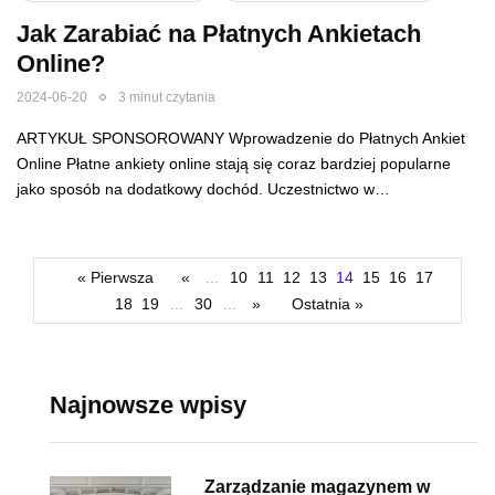
Jak Zarabiać na Płatnych Ankietach
Online?
2024-06-20
3 minut czytania
ARTYKUŁ SPONSOROWANY Wprowadzenie do Płatnych Ankiet
Online Płatne ankiety online stają się coraz bardziej popularne
jako sposób na dodatkowy dochód. Uczestnictwo w…
« Pierwsza
«
...
10
11
12
13
14
15
16
17
18
19
...
30
...
»
Ostatnia »
Najnowsze wpisy
Zarządzanie magazynem w