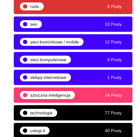
rodo
6 Posty
seo
10 Posty
sieci komórkowe / mobile
12 Posty
sieci komputerowe
6 Posty
sklepy internetowe
1 Posty
sztuczna inteligencja
14 Posty
technologie
77 Posty
usługi it
40 Posty