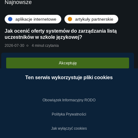
Najnowsze
aplikacje internetowe
artykuły partnerskie
Jak ocenić oferty systemów do zarządzania listą
uczestników w szkole językowej?
2026-07-30
4 minut czytania
Akceptuję
artykuły partnerskie
technologie
Stara centrala vs Wirtualna Centrala Telefoniczna
Ten serwis wykorzystuje pliki cookies
VPBX – dlaczego chmura operatora wygrywa?
2026-07-28
2 minut czytania
Obowiązek Informacyjny RODO
Polityka Prywatności
Jak wyłączyć cookies
2019-2024 © NETY.pl