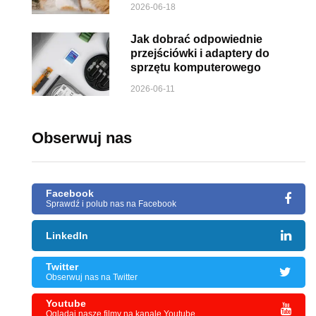
2026-06-18
Jak dobrać odpowiednie
przejściówki i adaptery do
sprzętu komputerowego
2026-06-11
Obserwuj nas
Facebook
Sprawdź i polub nas na Facebook
LinkedIn
Twitter
Obserwuj nas na Twitter
Youtube
Oglądaj nasze filmy na kanale Youtube