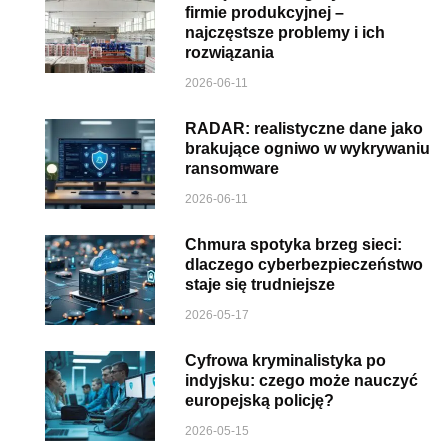
firmie produkcyjnej –
najczęstsze problemy i ich
rozwiązania
2026-06-11
RADAR: realistyczne dane jako
brakujące ogniwo w wykrywaniu
ransomware
2026-06-11
Chmura spotyka brzeg sieci:
dlaczego cyberbezpieczeństwo
staje się trudniejsze
2026-05-17
Cyfrowa kryminalistyka po
indyjsku: czego może nauczyć
europejską policję?
2026-05-15