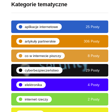
Kategorie tematyczne
aplikacje internetowe
25 Posty
artykuły partnerskie
306 Posty
co w internecie piszczy
8 Posty
cyberbezpieczeństwo
29 Posty
elektronika
4 Posty
internet rzeczy
2 Posty