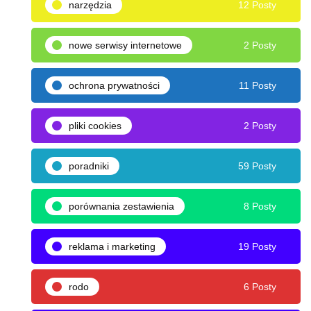
narzędzia
12 Posty
nowe serwisy internetowe
2 Posty
ochrona prywatności
11 Posty
pliki cookies
2 Posty
poradniki
59 Posty
porównania zestawienia
8 Posty
reklama i marketing
19 Posty
rodo
6 Posty