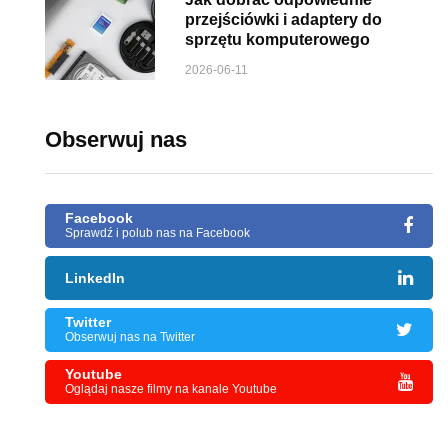
przejściówki i adaptery do
sprzętu komputerowego
2026-06-11
Obserwuj nas
Facebook
Sprawdź i polub nas na Facebook
LinkedIn
Twitter
Obserwuj nas na Twitter
Youtube
Oglądaj nasze filmy na kanale Youtube