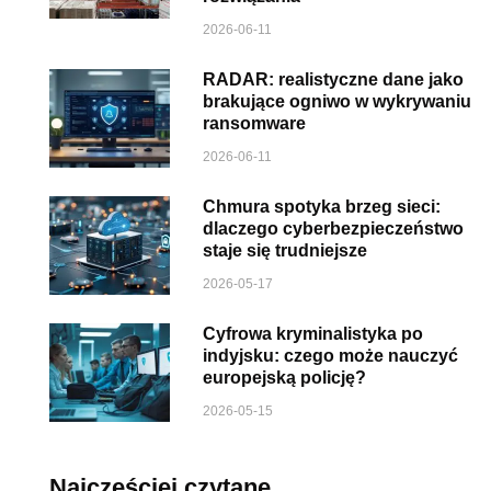
2026-06-11
RADAR: realistyczne dane jako
brakujące ogniwo w wykrywaniu
ransomware
2026-06-11
Chmura spotyka brzeg sieci:
dlaczego cyberbezpieczeństwo
staje się trudniejsze
2026-05-17
Cyfrowa kryminalistyka po
indyjsku: czego może nauczyć
europejską policję?
2026-05-15
Najczęściej czytane