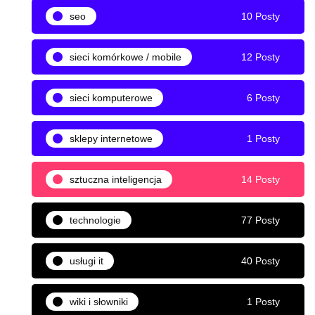
seo
10 Posty
sieci komórkowe / mobile
12 Posty
sieci komputerowe
6 Posty
sklepy internetowe
1 Posty
sztuczna inteligencja
14 Posty
technologie
77 Posty
usługi it
40 Posty
wiki i słowniki
1 Posty