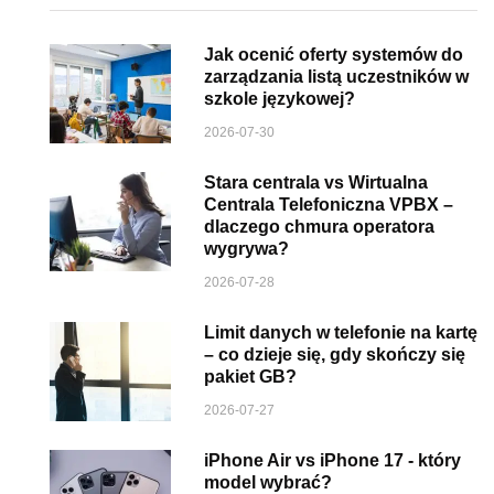
Jak ocenić oferty systemów do
zarządzania listą uczestników w
szkole językowej?
2026-07-30
Stara centrala vs Wirtualna
Centrala Telefoniczna VPBX –
dlaczego chmura operatora
wygrywa?
2026-07-28
Limit danych w telefonie na kartę
– co dzieje się, gdy skończy się
pakiet GB?
2026-07-27
iPhone Air vs iPhone 17 - który
model wybrać?