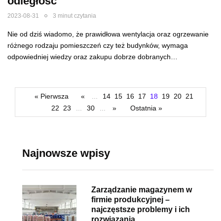
odległość
2023-08-31
3 minut czytania
Nie od dziś wiadomo, że prawidłowa wentylacja oraz ogrzewanie
różnego rodzaju pomieszczeń czy też budynków, wymaga
odpowiedniej wiedzy oraz zakupu dobrze dobranych…
« Pierwsza
«
...
14
15
16
17
18
19
20
21
22
23
...
30
...
»
Ostatnia »
Najnowsze wpisy
Zarządzanie magazynem w
firmie produkcyjnej –
najczęstsze problemy i ich
rozwiązania