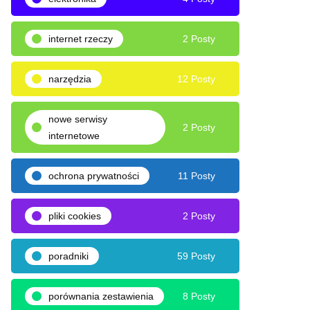
internet rzeczy
2 Posty
narzędzia
12 Posty
nowe serwisy
2 Posty
internetowe
ochrona prywatności
11 Posty
pliki cookies
2 Posty
poradniki
59 Posty
porównania zestawienia
8 Posty