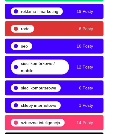
reklama i marketing
19 Posty
rodo
6 Posty
seo
10 Posty
sieci komórkowe /
12 Posty
mobile
sieci komputerowe
6 Posty
sklepy internetowe
1 Posty
sztuczna inteligencja
14 Posty