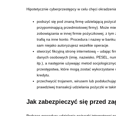
Hipotetycznie cyberprzestępcy w celu chęci okradzeni
podszyć się pod znaną firmę udzielającą pożyczk
przypominającą przedmiotowej firmy). Może mie
zobowiązania w innej firmie pożyczkowej, z tym
trafią na inne konto. Procedura i nazwy w bank
sam niejako autoryzujesz wszelkie operacje.
stworzyć fikcyjną stronę internetową – udając fi
danych osobowych (imię, nazwisko, PESEL, nu
itp.), a następnie używając metod socjologiczn
przestępstwa, które mogą zostać wykorzystane w
kredytu.
przechwycić trojanem, wirusem lub podsłuchując
prawdziwej transakcji udzielania pożyczki w tak
Jak zabezpieczyć się przed z
Podczas procedury udzielania pożyczki internetowej p