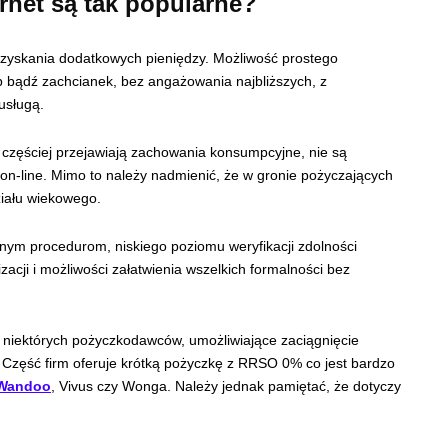
rnet są tak popularne?
ozyskania dodatkowych pieniędzy. Możliwość prostego
b bądź zachcianek, bez angażowania najbliższych, z
 usługą.
e częściej przejawiają zachowania konsumpcyjne, nie są
 on-line. Mimo to należy nadmienić, że w gronie pożyczających
ziału wiekowego.
nym procedurom, niskiego poziomu weryfikacji zdolności
izacji i możliwości załatwienia wszelkich formalności bez
 niektórych pożyczkodawców, umożliwiające zaciągnięcie
 Część firm oferuje krótką pożyczkę z RRSO 0% co jest bardzo
Wandoo
, Vivus czy Wonga. Należy jednak pamiętać, że dotyczy