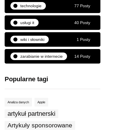
technologie
77 Posty
usługi it
40 Posty
wiki i słowniki
1 Posty
zarabianie w internecie
14 Posty
Popularne tagi
Analiza danych
Apple
artykuł partnerski
Artykuły sponsorowane