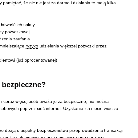
 pamiętać, że nic nie jest za darmo i działania te mają kilka
 łatwość ich spłaty
rmy pożyczkowej
zenia zaufania
zmniejszające
ryzyko
udzielenia większej pożyczki przez
klientowi (już oprocentowanej)
ą bezpieczne?
e i coraz więcej osób uważa je za bezpieczne, nie można
osobowych
poprzez sieć internet. Uzyskanie ich niesie więc za
zo dbają o aspekty bezpieczeństwa przeprowadzenia transakcji
niecznością utrzymywania przez nie wysokiego poczucia