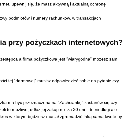
ernet, upewnij się, że masz aktywną i aktualną ochronę
azwy podmiotów i numery rachunków, w transakcjach
ia przy pożyczkach internetowych?
przestępca a firma pożyczkowa jest “wiarygodna” możesz sam
.
ości tej “darmowej” musisz odpowiedzieć sobie na pytanie czy
yczka ma być przeznaczona na “Zachciankę” zastanów się czy
i to możliwe, odłóż jej zakup np. za 30 dni – to niedługi ale
 okres w którym będziesz musiał zgromadzić taką samą kwotę by