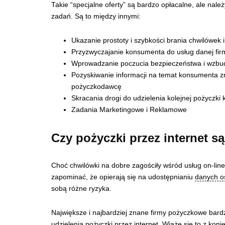
Takie “specjalne oferty” są bardzo opłacalne, ale należy
zadań. Są to między innymi:
Ukazanie prostoty i szybkości brania chwilówek i
Przyzwyczajanie konsumenta do usług danej fi
Wprowadzanie poczucia bezpieczeństwa i wzbud
Pozyskiwanie informacji na temat konsumenta 
pożyczkodawcę
Skracania drogi do udzielenia kolejnej pożyczki 
Zadania Marketingowe i Reklamowe
Czy pożyczki przez internet s
Choć chwilówki na dobre zagościły wśród usług on-lin
zapominać, że opierają się na udostępnianiu
danych 
sobą różne ryzyka.
Największe i najbardziej znane firmy pożyczkowe bard
udzielenia pożyczki przez internet. Wiąże się to z ko