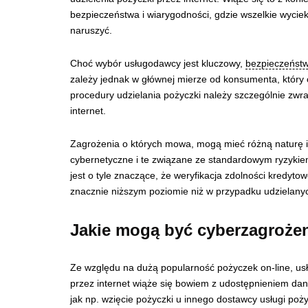
bezpieczeństwa i wiarygodności, gdzie wszelkie wycie
naruszyć.
Choć wybór usługodawcy jest kluczowy,
bezpieczeńst
zależy jednak w głównej mierze od konsumenta, który c
procedury udzielania pożyczki należy szczególnie zwr
internet.
Zagrożenia o których mowa, mogą mieć różną naturę i
cybernetyczne i te związane ze standardowym ryzyki
jest o tyle znaczące, że weryfikacja zdolności kredyto
znacznie niższym poziomie niż w przypadku udzielan
Jakie mogą być cyberzagrożen
Ze względu na dużą popularność pożyczek on-line, usłu
przez internet wiąże się bowiem z udostępnieniem da
jak np. wzięcie pożyczki u innego dostawcy usługi poży