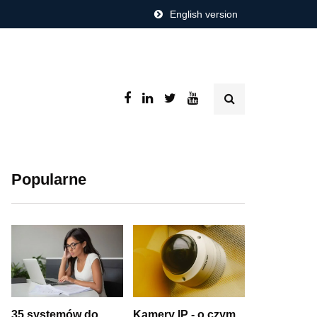
English version
Popularne
35 systemów do
Kamery IP - o czym