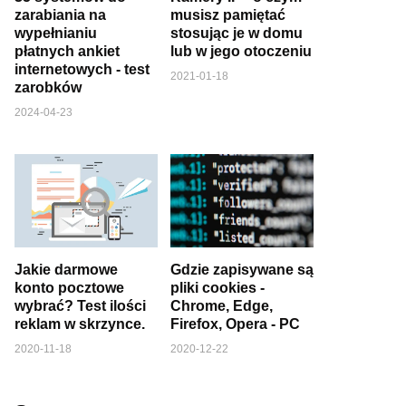
zarabiania na
musisz pamiętać
wypełnianiu
stosując je w domu
płatnych ankiet
lub w jego otoczeniu
internetowych - test
2021-01-18
zarobków
2024-04-23
Jakie darmowe
Gdzie zapisywane są
konto pocztowe
pliki cookies -
wybrać? Test ilości
Chrome, Edge,
reklam w skrzynce.
Firefox, Opera - PC
2020-11-18
2020-12-22