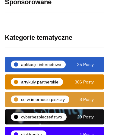
Sponsorowane
Kategorie tematyczne
aplikacje internetowe
25 Posty
artykuły partnerskie
306 Posty
co w internecie piszczy
8 Posty
cyberbezpieczeństwo
29 Posty
elektronika
4 Posty