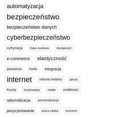
automatyzacja
bezpieczeństwo
bezpieczeństwo danych
cyberbezpieczeństwo
cyfryzacja
Dane osobowe
dostępność
elastyczność
e-commerce
integracja
gwarancja
hasła
internet
internet mobilny
jakość
mobilność
Koszty
kryptowaluty
mobile
optymalizacja
personalizacja
pozycjonowanie
praca zdalna
procesor