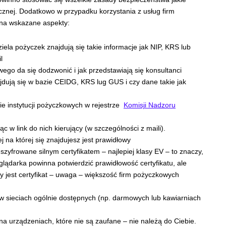
cznej. Dodatkowo w przypadku korzystania z usług firm
na wskazane aspekty:
ziela pożyczek znajdują się takie informacje jak NIP, KRS lub
l
ego da się dodzwonić i jak przedstawiają się konsultanci
ują się w bazie CEIDG, KRS lug GUS i czy dane takie jak
ie instytucji pożyczkowych w rejestrze
Komisji Nadzoru
ąc w link do nich kierujący (w szczególności z maili).
 na której się znajdujesz jest prawidłowy
szyfrowane silnym certyfikatem – najlepiej klasy EV – to znaczy,
eglądarka powinna potwierdzić prawidłowość certyfikatu, ale
y jest certyfikat – uwaga – większość firm pożyczkowych
e w sieciach ogólnie dostępnych (np. darmowych lub kawiarniach
 na urządzeniach, które nie są zaufane – nie należą do Ciebie.