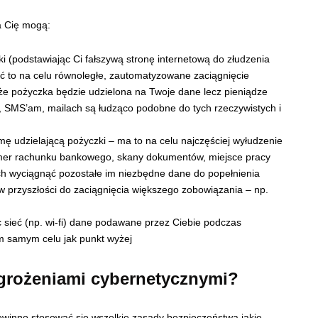
a Cię mogą:
i (podstawiając Ci fałszywą stronę internetową do złudzenia
ć to na celu równoległe, zautomatyzowane zaciągnięcie
 że pożyczka będzie udzielona na Twoje dane lecz pieniądze
u, SMS’am, mailach są łudząco podobne do tych rzeczywistych i
rmę udzielającą pożyczki – ma to na celu najczęściej wyłudzenie
mer rachunku bankowego, skany dokumentów, miejsce pracy
ych wyciągnąć pozostałe im niezbędne dane do popełnienia
 przyszłości do zaciągnięcia większego zobowiązania – np.
 sieć (np. wi-fi) dane podawane przez Ciebie podczas
im samym celu jak punkt wyżej
agrożeniami cybernetycznymi?
owinno stosować się wszelkie zasady bezpieczeństwa jakie