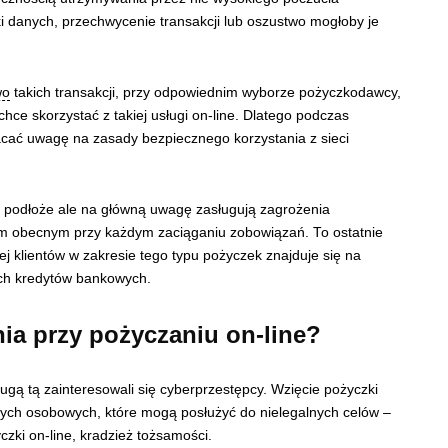
ki danych, przechwycenie transakcji lub oszustwo mogłoby je
wo
takich transakcji, przy odpowiednim wyborze pożyczkodawcy,
hce skorzystać z takiej usługi on-line. Dlatego podczas
acać uwagę na zasady bezpiecznego korzystania z sieci
 podłoże ale na główną uwagę zasługują zagrożenia
em obecnym przy każdym zaciąganiu zobowiązań. To ostatnie
wej klientów w zakresie tego typu pożyczek znajduje się na
ych kredytów bankowych.
ia przy pożyczaniu on-line?
gą tą zainteresowali się cyberprzestępcy. Wzięcie pożyczki
nych osobowych, które mogą posłużyć do nielegalnych celów –
czki on-line, kradzież tożsamości.