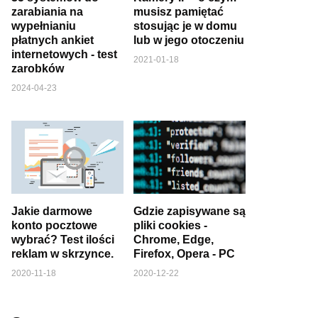
zarabiania na
musisz pamiętać
wypełnianiu
stosując je w domu
płatnych ankiet
lub w jego otoczeniu
internetowych - test
2021-01-18
zarobków
2024-04-23
Jakie darmowe
Gdzie zapisywane są
konto pocztowe
pliki cookies -
wybrać? Test ilości
Chrome, Edge,
reklam w skrzynce.
Firefox, Opera - PC
2020-11-18
2020-12-22