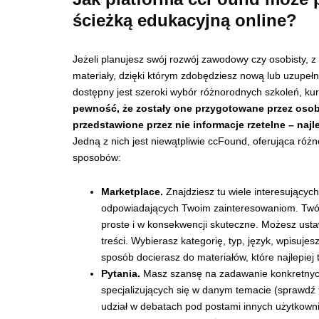
ścieżką edukacyjną online?
Jeżeli planujesz swój rozwój zawodowy czy osobisty, 
materiały, dzięki którym zdobędziesz nową lub uzupeł
dostępny jest szeroki wybór różnorodnych szkoleń, k
pewność, że zostały one przygotowane przez osoby,
przedstawione przez nie informacje rzetelne – naj
Jedną z nich jest niewątpliwie ccFound, oferująca róż
sposobów:
Marketplace.
Znajdziesz tu wiele interesującyc
odpowiadających Twoim zainteresowaniom. Twórcy
proste i w konsekwencji skuteczne. Możesz ustawi
treści. Wybierasz kategorię, typ, język, wpisuje
sposób docierasz do materiałów, które najlepiej 
Pytania.
Masz szansę na zadawanie konkretnych
specjalizujących się w danym temacie (sprawdź 
udział w debatach pod postami innych użytkowni