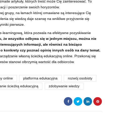
zmaite artykuły, których treść może Cię zainteresować. To
cji i poszerzenie swoich horyzontów.
ej grupy, na łamach której omawiane są interesujące Cię
lenia się wiedzą daje szansę na wnikliwe przyjrzenie się
ynniki pierwsze.
-learningową, która pozwala na efektywne pozyskiwanie
u, że wszystko odbywa się w jednym miejscu, można nie
teresujących informacji, ale również na bieżąco
 o konkrety czy poznać opinię innych osób na dany temat.
zarządzanie własną ścieżką edukacyjną online. Przekonaj się
ewsów stanowi olbrzymią wartość dla odbiorców.
sy online
platforma edukacyjna
rozwój osobisty
anie ścieżką edukacyjną
zdobywanie wiedzy