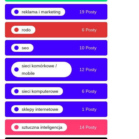
reklama i marketing
19 Posty
rodo
6 Posty
seo
10 Posty
sieci komórkowe /
12 Posty
mobile
sieci komputerowe
6 Posty
sklepy internetowe
1 Posty
sztuczna inteligencja
14 Posty