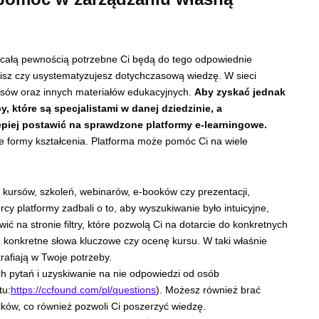
z całą pewnością potrzebne Ci będą do tego odpowiednie
nisz czy usystematyzujesz dotychczasową wiedzę. W sieci
ursów oraz innych materiałów edukacyjnych.
Aby zyskać jednak
 które są specjalistami w danej dziedzinie, a
lepiej postawić na sprawdzone platformy e-learningowe.
ne formy kształcenia. Platforma może pomóc Ci na wiele
h kursów, szkoleń, webinarów, e-booków czy prezentacji,
 platformy zadbali o to, aby wyszukiwanie było intuicyjne,
ć na stronie filtry, które pozwolą Ci na dotarcie do konkretnych
sz konkretne słowa kluczowe czy ocenę kursu. W taki właśnie
trafiają w Twoje potrzeby.
 pytań i uzyskiwanie na nie odpowiedzi od osób
tu:
https://ccfound.com/pl/questions
). Możesz również brać
ków, co również pozwoli Ci poszerzyć wiedzę.