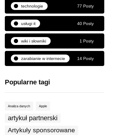
technologie
77 Posty
usługi it
40 Posty
wiki i słowniki
1 Posty
zarabianie w internecie
14 Posty
Popularne tagi
Analiza danych
Apple
artykuł partnerski
Artykuły sponsorowane