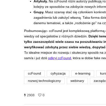
Artykuły.
Na ccFound różni autorzy publikują ro
kolejny ze sposobów na zdobycie nowych informa
Grupy.
Masz szansę stać się członkiem konkretn
zagadnienia lub założyć własną. Taka forma dzie
danemu tematowi, a także „rozłożenie go” na cz
Podsumowując- ccFound jest kompleksową platformą e
wiedzy od specjalistów z różnych dziedzin.
Dzięki tem
tylko zaoszczędzić wiele czasu na poszukiwaniu in
weryfikować zdobytą przez siebie wiedzę, dopytać
To idealne miejsce do rozwoju i skuteczny sposób na 
sam/a i już dziś
odkryj ccFound
, która w dobie fake n
ccFound
cyfryzacja
e-learning
kur
rozwoj technologiczny
webinary
zarządz
2908
0