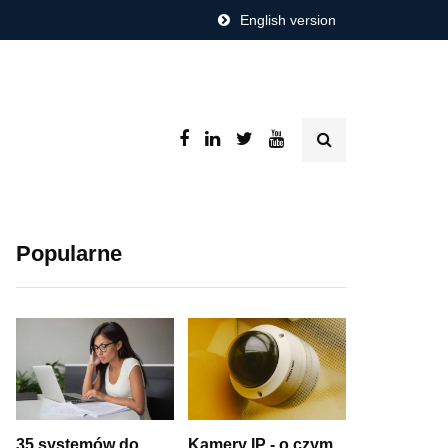
English version
Popularne
35 systemów do
Kamery IP - o czym