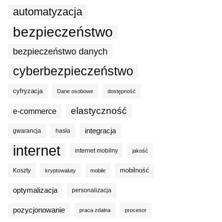
automatyzacja
bezpieczeństwo
bezpieczeństwo danych
cyberbezpieczeństwo
cyfryzacja
Dane osobowe
dostępność
elastyczność
e-commerce
integracja
gwarancja
hasła
internet
internet mobilny
jakość
mobilność
Koszty
kryptowaluty
mobile
optymalizacja
personalizacja
pozycjonowanie
praca zdalna
procesor