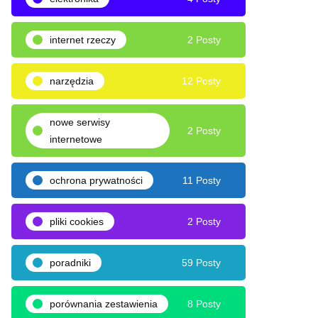
internet rzeczy
2 Posty
narzędzia
12 Posty
nowe serwisy
2 Posty
internetowe
ochrona prywatności
11 Posty
pliki cookies
2 Posty
poradniki
59 Posty
porównania zestawienia
8 Posty