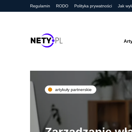
Regulamin
RODO
Polityka prywatności
Jak wył
Art
artykuły partnerskie