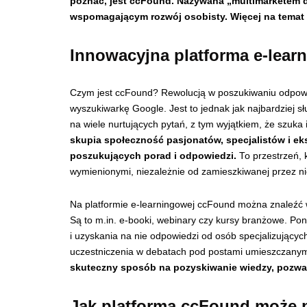
poznać, jest ccFound. Nazywana „multimarketem d
wspomagającym rozwój osobisty. Więcej na temat 
Innowacyjna platforma e-lea
Czym jest ccFound? Rewolucją w poszukiwaniu odpowie
wyszukiwarkę Google. Jest to jednak jak najbardziej 
na wiele nurtujących pytań, z tym wyjątkiem, że szuka
skupia społeczność pasjonatów, specjalistów i ek
poszukujących porad i odpowiedzi.
To przestrzeń, 
wymienionymi, niezależnie od zamieszkiwanej przez ni
Na platformie e-learningowej ccFound można znaleźć w
Są to m.in. e-booki, webinary czy kursy branżowe. P
i uzyskania na nie odpowiedzi od osób specjalizujących
uczestniczenia w debatach pod postami umieszczanym
skuteczny sposób na pozyskiwanie wiedzy, pozwal
Jak platforma ccFound może 