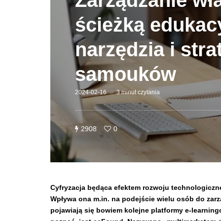
Zarządzanie wł
ścieżką edukacy
narzędzia i stra
samouków
2024-02-16
3 minut czytania
2908
0
Cyfryzacja będąca efektem rozwoju technologiczne
Wpływa ona m.in. na podejście wielu osób do zarz
pojawiają się bowiem kolejne platformy e-learning