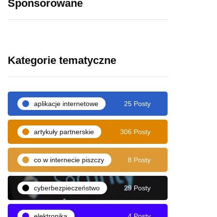
Sponsorowane
Kategorie tematyczne
aplikacje internetowe
25 Posty
artykuły partnerskie
306 Posty
co w internecie piszczy
8 Posty
cyberbezpieczeństwo
29 Posty
elektronika
4 Posty