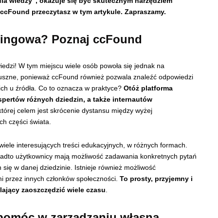
la wiedzy”, okazuje się być skutecznym narzędziem
ccFound przeczytasz w tym artykule. Zapraszamy.
rningowa? Poznaj ccFound
dzi! W tym miejscu wiele osób powoła się jednak na
słuszne, ponieważ ccFound również pozwala znaleźć odpowiedzi
 ich u źródła. Co to oznacza w praktyce?
Otóż platforma
spertów różnych dziedzin, a także internautów
której celem jest skrócenie dystansu między wyżej
ch części świata.
iele interesujących treści edukacyjnych, w różnych formach.
onadto użytkownicy mają możliwość zadawania konkretnych pytań
 się w danej dziedzinie. Istnieje również możliwość
i przez innych członków społeczności.
To prosty, przyjemny i
ający zaoszczędzić wiele czasu
.
pomóc w zarządzaniu własną