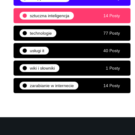
sztuczna inteligencja
14 Posty
technologie
77 Posty
usługi it
40 Posty
wiki i słowniki
1 Posty
zarabianie w internecie
14 Posty