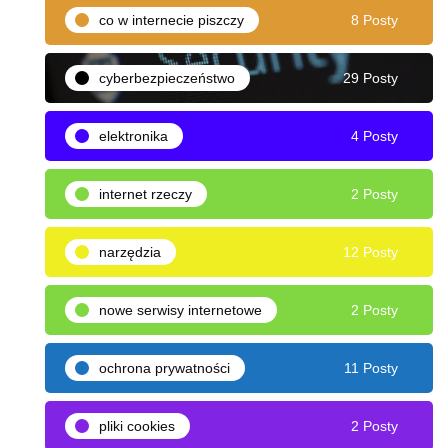
co w internecie piszczy
8 Posty
cyberbezpieczeństwo
29 Posty
elektronika
4 Posty
internet rzeczy
2 Posty
narzędzia
12 Posty
nowe serwisy internetowe
2 Posty
ochrona prywatności
11 Posty
pliki cookies
2 Posty