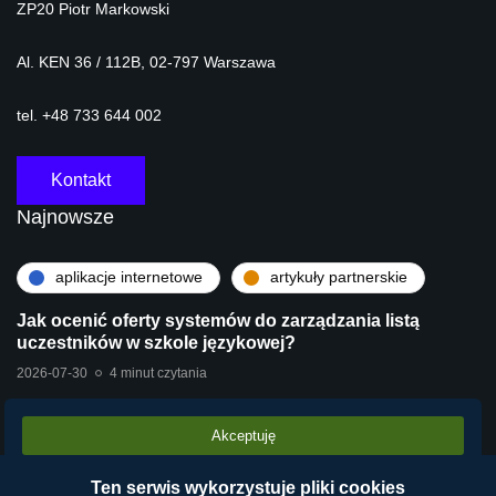
ZP20 Piotr Markowski
Al. KEN 36 / 112B, 02-797 Warszawa
tel. +48 733 644 002
Kontakt
Najnowsze
aplikacje internetowe
artykuły partnerskie
Jak ocenić oferty systemów do zarządzania listą
uczestników w szkole językowej?
2026-07-30
4 minut czytania
Akceptuję
artykuły partnerskie
technologie
Stara centrala vs Wirtualna Centrala Telefoniczna
Ten serwis wykorzystuje pliki cookies