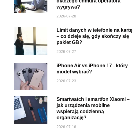
dlaczego chmura operatora
wygrywa?
2026-07-28
Limit danych w telefonie na kartę
– co dzieje się, gdy skończy się
pakiet GB?
2026-07-27
iPhone Air vs iPhone 17 - który
model wybrać?
2026-07-23
Smartwatch i smartfon Xiaomi –
jak urządzenia mobilne
wspierają codzienną
organizację?
2026-07-16