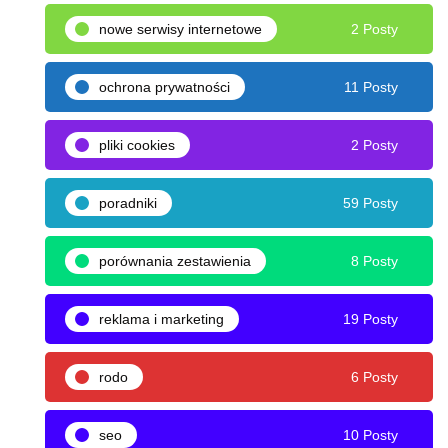
nowe serwisy internetowe
2 Posty
ochrona prywatności
11 Posty
pliki cookies
2 Posty
poradniki
59 Posty
porównania zestawienia
8 Posty
reklama i marketing
19 Posty
rodo
6 Posty
seo
10 Posty