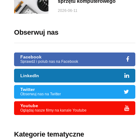
sprzętu komputerowego
2026-06-11
Obserwuj nas
Facebook
Sprawdź i polub nas na Facebook
LinkedIn
Twitter
Obserwuj nas na Twitter
Youtube
Oglądaj nasze filmy na kanale Youtube
Kategorie tematyczne