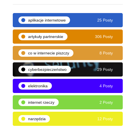
aplikacje internetowe
25 Posty
artykuły partnerskie
306 Posty
co w internecie piszczy
8 Posty
cyberbezpieczeństwo
29 Posty
elektronika
4 Posty
internet rzeczy
2 Posty
narzędzia
12 Posty