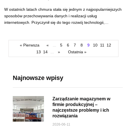
W ostatnich latach chmura stała się jednym z najpopularniejszych
sposobów przechowywania danych i realizacji usług
internetowych. Przyczynił się do tego rozwój technologii,…
« Pierwsza
«
...
5
6
7
8
9
10
11
12
13
14
...
»
Ostatnia »
Najnowsze wpisy
Zarządzanie magazynem w
firmie produkcyjnej –
najczęstsze problemy i ich
rozwiązania
2026-06-11