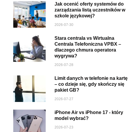
Jak ocenić oferty systemów do
zarządzania listą uczestników w
szkole językowej?
2026-07-30
Stara centrala vs Wirtualna
Centrala Telefoniczna VPBX –
dlaczego chmura operatora
wygrywa?
2026-07-28
Limit danych w telefonie na kartę
– co dzieje się, gdy skończy się
pakiet GB?
2026-07-27
iPhone Air vs iPhone 17 - który
model wybrać?
2026-07-23