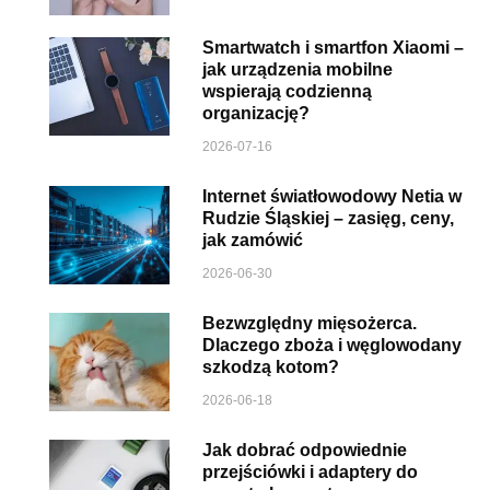
Smartwatch i smartfon Xiaomi –
jak urządzenia mobilne
wspierają codzienną
organizację?
2026-07-16
Internet światłowodowy Netia w
Rudzie Śląskiej – zasięg, ceny,
jak zamówić
2026-06-30
Bezwzględny mięsożerca.
Dlaczego zboża i węglowodany
szkodzą kotom?
2026-06-18
Jak dobrać odpowiednie
przejściówki i adaptery do