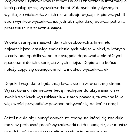
Większość użytkowników Internetu w celu znalezienia informacji o
kimś posługuje się wyszukiwarkami. Z danych statystycznych
wynika, że większość z nich nie analizuje więcej niż pierwszych 3
stron wyników wyszukiwania, jednak najbardziej wytrwali potrafią
przeszukać ich znacznie więcej.
W celu usunięcia naszych danych osobowych z Internetu,
najważniejsze jest więc znalezienie tych miejsc w sieci, w których
zostały one opublikowane, a następnie doprowadzenie różnymi
sposobami do ich usunięcia z tych miejsc. Dopiero na końcu
należy zająć się usunięciem ich z indeksu wyszukiwarek.
Dopóki Twoje dane będą znajdować się na zewnętrznej stronie,
Wyszukiwarki internetowe będą niechętne do ukrywania ich w
swoich wynikach wyszukiwania – z tego powodu, ta czynność w
większości przypadków powinna odbywać się na końcu drogi.
Jeżeli nie da się usunąć danych ze strony, na której się znajdują
możesz próbować prosić wyszukiwarki o ich usunięcie, ale musisz
przedstawić im swoją specyficzną sytuację potwierdzoną