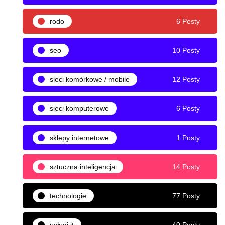
rodo
6 Posty
seo
10 Posty
sieci komórkowe / mobile
12 Posty
sieci komputerowe
6 Posty
sklepy internetowe
1 Posty
sztuczna inteligencja
14 Posty
technologie
77 Posty
usługi it
40 Posty