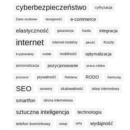
cyberbezpieczeństwo
cyfryzacja
e-commerce
Dane osobowe
dostępność
elastyczność
integracja
gwarancja
hasła
internet
internet mobilny
Koszty
jakość
optymalizacja
mobilność
kryptowaluty
mobile
pozycjonowanie
personalizacja
praca zdalna
prywatność
RODO
procesor
Reklama
Samsung
SEO
skalowalność
serwery
sklep internetowy
smartfon
strona internetowa
sztuczna inteligencja
technologia
wydajność
telefon komórkowy
usługi
VPN