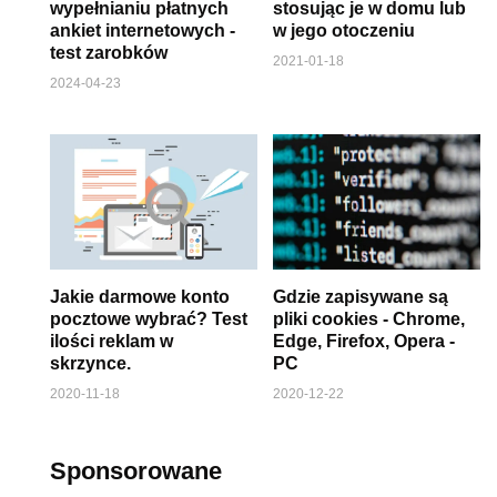
wypełnianiu płatnych
stosując je w domu lub
ankiet internetowych -
w jego otoczeniu
test zarobków
2021-01-18
2024-04-23
Jakie darmowe konto
Gdzie zapisywane są
pocztowe wybrać? Test
pliki cookies - Chrome,
ilości reklam w
Edge, Firefox, Opera -
skrzynce.
PC
2020-11-18
2020-12-22
Sponsorowane