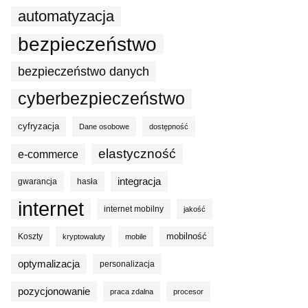
automatyzacja
bezpieczeństwo
bezpieczeństwo danych
cyberbezpieczeństwo
cyfryzacja
Dane osobowe
dostępność
elastyczność
e-commerce
integracja
gwarancja
hasła
internet
internet mobilny
jakość
mobilność
Koszty
kryptowaluty
mobile
optymalizacja
personalizacja
pozycjonowanie
praca zdalna
procesor