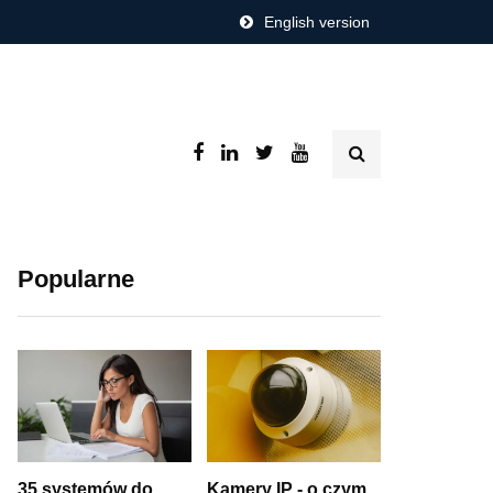
English version
Popularne
35 systemów do
Kamery IP - o czym