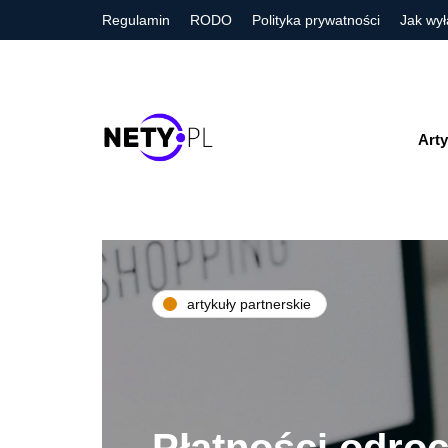
Regulamin
RODO
Polityka prywatności
Jak wył
Arty
artykuły partnerskie