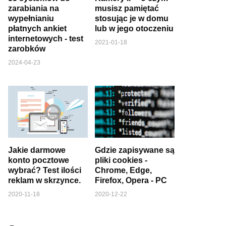
zarabiania na
musisz pamiętać
wypełnianiu
stosując je w domu
płatnych ankiet
lub w jego otoczeniu
internetowych - test
2021-01-18
zarobków
2024-04-23
Jakie darmowe
Gdzie zapisywane są
konto pocztowe
pliki cookies -
wybrać? Test ilości
Chrome, Edge,
reklam w skrzynce.
Firefox, Opera - PC
2020-11-18
2020-12-22