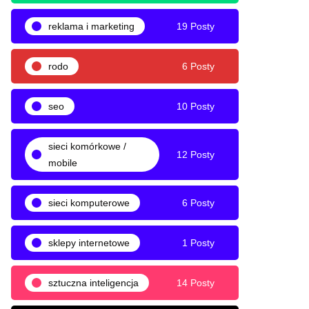
reklama i marketing
19 Posty
rodo
6 Posty
seo
10 Posty
sieci komórkowe /
12 Posty
mobile
sieci komputerowe
6 Posty
sklepy internetowe
1 Posty
sztuczna inteligencja
14 Posty