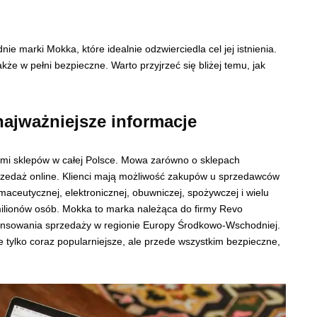
ie marki Mokka, które idealnie odzwierciedla cel jej istnienia.
akże w pełni bezpieczne. Warto przyjrzeć się bliżej temu, jak
ajważniejsze informacje
cami sklepów w całej Polsce. Mowa zarówno o sklepach
sprzedaż online. Klienci mają możliwość zakupów u sprzedawców
aceutycznej, elektronicznej, obuwniczej, spożywczej i wielu
milionów osób. Mokka to marka należąca do firmy Revo
nansowania sprzedaży w regionie Europy Środkowo-Wschodniej.
e tylko coraz popularniejsze, ale przede wszystkim bezpieczne,