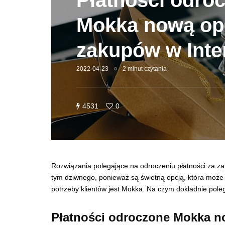
Płatności odro
Mokka nową op
zakupów w Inte
2022-04-23
2 minut czytania
4531
0
Rozwiązania polegające na odroczeniu płatności za
za
tym dziwnego, ponieważ są świetną opcją, która może 
potrzeby klientów jest Mokka. Na czym dokładnie poleg
Płatności odroczone Mokka 