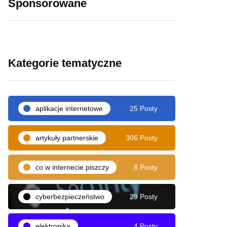
Sponsorowane
Kategorie tematyczne
aplikacje internetowe
25 Posty
artykuły partnerskie
306 Posty
co w internecie piszczy
8 Posty
cyberbezpieczeństwo
29 Posty
elektronika
4 Posty