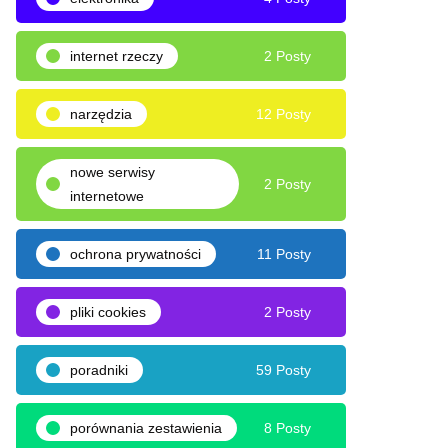
internet rzeczy
2 Posty
narzędzia
12 Posty
nowe serwisy
2 Posty
internetowe
ochrona prywatności
11 Posty
pliki cookies
2 Posty
poradniki
59 Posty
porównania zestawienia
8 Posty