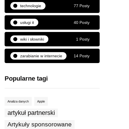
technologie
77 Posty
usługi it
40 Posty
wiki i słowniki
1 Posty
zarabianie w internecie
14 Posty
Popularne tagi
Analiza danych
Apple
artykuł partnerski
Artykuły sponsorowane