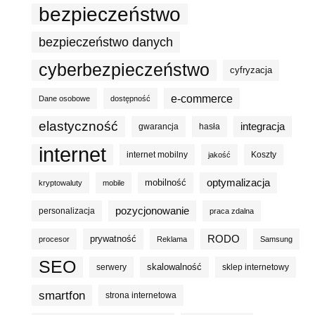
bezpieczeństwo
bezpieczeństwo danych
cyberbezpieczeństwo
cyfryzacja
e-commerce
Dane osobowe
dostępność
elastyczność
integracja
gwarancja
hasła
internet
internet mobilny
Koszty
jakość
optymalizacja
mobilność
kryptowaluty
mobile
pozycjonowanie
personalizacja
praca zdalna
prywatność
RODO
procesor
Reklama
Samsung
SEO
skalowalność
serwery
sklep internetowy
smartfon
strona internetowa