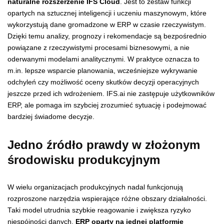
naturalne rozszerzenie IFS Cloud
. Jest to zestaw funkcji
opartych na sztucznej inteligencji i uczeniu maszynowym, które
wykorzystują dane gromadzone w ERP w czasie rzeczywistym.
Dzięki temu analizy, prognozy i rekomendacje są bezpośrednio
powiązane z rzeczywistymi procesami biznesowymi, a nie
oderwanymi modelami analitycznymi. W praktyce oznacza to
m.in. lepsze wsparcie planowania, wcześniejsze wykrywanie
odchyleń czy możliwość oceny skutków decyzji operacyjnych
jeszcze przed ich wdrożeniem. IFS.ai nie zastępuje użytkowników
ERP, ale pomaga im szybciej zrozumieć sytuację i podejmować
bardziej świadome decyzje.
Jedno źródło prawdy w złożonym
środowisku produkcyjnym
W wielu organizacjach produkcyjnych nadal funkcjonują
rozproszone narzędzia wspierające różne obszary działalności.
Taki model utrudnia szybkie reagowanie i zwiększa ryzyko
niespójności danych.
ERP oparty na jednej platformie