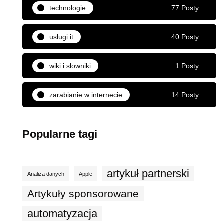
technologie
77 Posty
usługi it
40 Posty
wiki i słowniki
1 Posty
zarabianie w internecie
14 Posty
Popularne tagi
artykuł partnerski
Analiza danych
Apple
Artykuły sponsorowane
automatyzacja