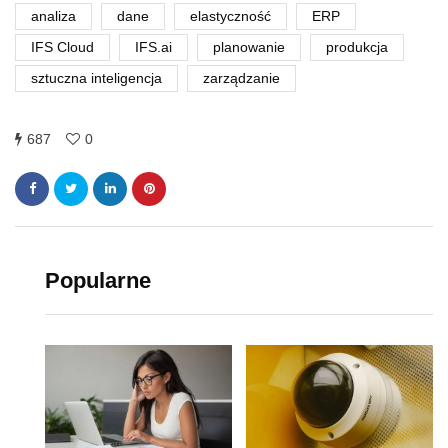
analiza
dane
elastyczność
ERP
IFS Cloud
IFS.ai
planowanie
produkcja
sztuczna inteligencja
zarządzanie
687
0
Popularne