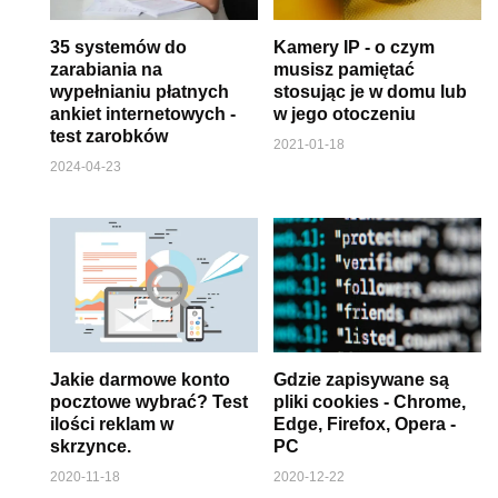
35 systemów do
Kamery IP - o czym
zarabiania na
musisz pamiętać
wypełnianiu płatnych
stosując je w domu lub
ankiet internetowych -
w jego otoczeniu
test zarobków
2021-01-18
2024-04-23
Jakie darmowe konto
Gdzie zapisywane są
pocztowe wybrać? Test
pliki cookies - Chrome,
ilości reklam w
Edge, Firefox, Opera -
skrzynce.
PC
2020-11-18
2020-12-22