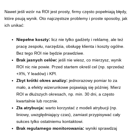
Nawet jeśli wzór na ROI jest prosty, firmy często popełniają błędy,
które psują wynik. Oto najczęstsze problemy i proste sposoby, jak
ich unikać:
Niepełne koszty:
licz nie tylko gadżety i reklamę, ale też
pracę zespołu, narzędzia, obsługę klienta i koszty ogólne.
Bez tego ROI nie będzie prawdziwe.
Brak jasnych celów:
jeśli nie wiesz, co mierzysz, wynik
ROI nic nie powie. Przed startem określ cel (np. sprzedaż
+X%, Y leadów) i KPI.
Zbyt krótki okres analizy:
jednorazowy pomiar to za
mało, a efekty wizerunkowe pojawiają się później. Mierz
ROI w dłuższych okresach, np. min. 30 dni, a często
kwartalnie lub rocznie.
Zła atrybucja:
warto korzystać z modeli atrybucji (np.
liniowy, uwzględniający czas), zamiast przypisywać cały
sukces tylko ostatniemu kontaktowi.
Brak regularnego monitorowania:
wyniki sprawdzaj