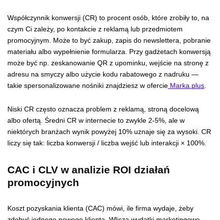
Współczynnik konwersji (CR) to procent osób, które zrobiły to, na
czym Ci zależy, po kontakcie z reklamą lub przedmiotem
promocyjnym. Może to być zakup, zapis do newslettera, pobranie
materiału albo wypełnienie formularza. Przy gadżetach konwersją
może być np. zeskanowanie QR z upominku, wejście na stronę z
adresu na smyczy albo użycie kodu rabatowego z nadruku —
takie spersonalizowane nośniki znajdziesz w ofercie
Marka.plus
.
Niski CR często oznacza problem z reklamą, stroną docelową
albo ofertą. Średni CR w internecie to zwykle 2-5%, ale w
niektórych branżach wynik powyżej 10% uznaje się za wysoki. CR
liczy się tak: liczba konwersji / liczba wejść lub interakcji × 100%.
CAC i CLV w analizie ROI działań
promocyjnych
Koszt pozyskania klienta (CAC) mówi, ile firma wydaje, żeby
zdobyć jednego nowego klienta. Wlicza wydatki marketingowe,