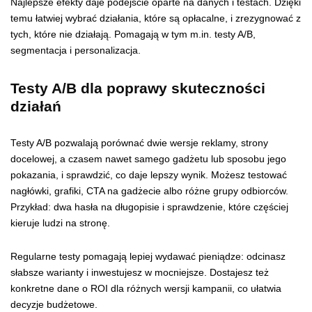
Najlepsze efekty daje podejście oparte na danych i testach. Dzięki
temu łatwiej wybrać działania, które są opłacalne, i zrezygnować z
tych, które nie działają. Pomagają w tym m.in. testy A/B,
segmentacja i personalizacja.
Testy A/B dla poprawy skuteczności
działań
Testy A/B pozwalają porównać dwie wersje reklamy, strony
docelowej, a czasem nawet samego gadżetu lub sposobu jego
pokazania, i sprawdzić, co daje lepszy wynik. Możesz testować
nagłówki, grafiki, CTA na gadżecie albo różne grupy odbiorców.
Przykład: dwa hasła na długopisie i sprawdzenie, które częściej
kieruje ludzi na stronę.
Regularne testy pomagają lepiej wydawać pieniądze: odcinasz
słabsze warianty i inwestujesz w mocniejsze. Dostajesz też
konkretne dane o ROI dla różnych wersji kampanii, co ułatwia
decyzje budżetowe.