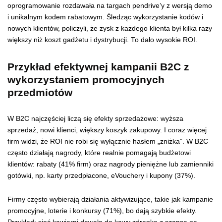
oprogramowanie rozdawała na targach pendrive’y z wersją demo
i unikalnym kodem rabatowym. Śledząc wykorzystanie kodów i
nowych klientów, policzyli, że zysk z każdego klienta był kilka razy
większy niż koszt gadżetu i dystrybucji. To dało wysokie ROI.
Przykład efektywnej kampanii B2C z
wykorzystaniem promocyjnych
przedmiotów
W B2C najczęściej liczą się efekty sprzedażowe: wyższa
sprzedaż, nowi klienci, większy koszyk zakupowy. I coraz więcej
firm widzi, że ROI nie robi się wyłącznie hasłem „zniżka”. W B2C
często działają nagrody, które realnie pomagają budżetowi
klientów: rabaty (41% firm) oraz nagrody pieniężne lub zamienniki
gotówki, np. karty przedpłacone, eVouchery i kupony (37%).
Firmy często wybierają działania aktywizujące, takie jak kampanie
promocyjne, loterie i konkursy (71%), bo dają szybkie efekty.