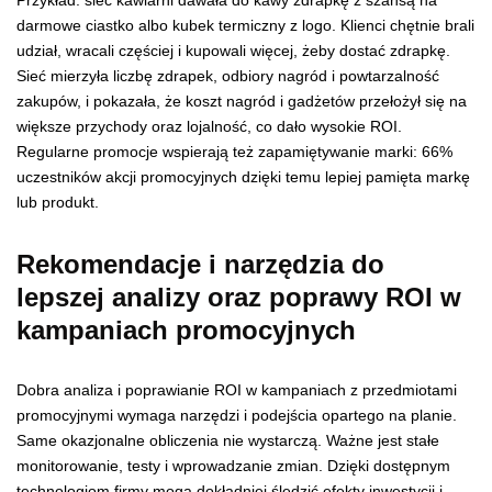
Przykład: sieć kawiarni dawała do kawy zdrapkę z szansą na
darmowe ciastko albo kubek termiczny z logo. Klienci chętnie brali
udział, wracali częściej i kupowali więcej, żeby dostać zdrapkę.
Sieć mierzyła liczbę zdrapek, odbiory nagród i powtarzalność
zakupów, i pokazała, że koszt nagród i gadżetów przełożył się na
większe przychody oraz lojalność, co dało wysokie ROI.
Regularne promocje wspierają też zapamiętywanie marki: 66%
uczestników akcji promocyjnych dzięki temu lepiej pamięta markę
lub produkt.
Rekomendacje i narzędzia do
lepszej analizy oraz poprawy ROI w
kampaniach promocyjnych
Dobra analiza i poprawianie ROI w kampaniach z przedmiotami
promocyjnymi wymaga narzędzi i podejścia opartego na planie.
Same okazjonalne obliczenia nie wystarczą. Ważne jest stałe
monitorowanie, testy i wprowadzanie zmian. Dzięki dostępnym
technologiom firmy mogą dokładniej śledzić efekty inwestycji i