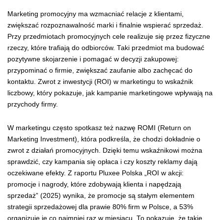
Marketing promocyjny ma wzmacniać relacje z klientami,
zwiększać rozpoznawalność marki i finalnie wspierać sprzedaż.
Przy przedmiotach promocyjnych cele realizuje się przez fizyczne
rzeczy, które trafiają do odbiorców. Taki przedmiot ma budować
pozytywne skojarzenie i pomagać w decyzji zakupowej:
przypominać o firmie, zwiększać zaufanie albo zachęcać do
kontaktu. Zwrot z inwestycji (ROI) w marketingu to wskaźnik
liczbowy, który pokazuje, jak kampanie marketingowe wpływają na
przychody firmy.
W marketingu często spotkasz też nazwę ROMI (Return on
Marketing Investment), która podkreśla, że chodzi dokładnie o
zwrot z działań promocyjnych. Dzięki temu wskaźnikowi można
sprawdzić, czy kampania się opłaca i czy koszty reklamy dają
oczekiwane efekty. Z raportu Pluxee Polska „ROI w akcji:
promocje i nagrody, które zdobywają klienta i napędzają
sprzedaż” (2025) wynika, że promocje są stałym elementem
strategii sprzedażowej dla prawie 80% firm w Polsce, a 53%
organizuje je co najmniej raz w miesiącu. To pokazuje, że takie