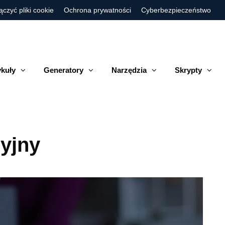
ączyć pliki cookie
Ochrona prywatności
Cyberbezpieczeństwo
ykuły
Generatory
Narzędzia
Skrypty
yjny