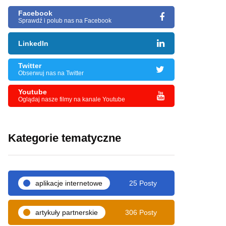
Facebook
Sprawdź i polub nas na Facebook
LinkedIn
Twitter
Obserwuj nas na Twitter
Youtube
Oglądaj nasze filmy na kanale Youtube
Kategorie tematyczne
aplikacje internetowe
25 Posty
artykuły partnerskie
306 Posty