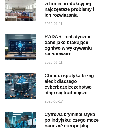
w firmie produkcyjnej –
najczęstsze problemy i
ich rozwiązania
2026-06-11
RADAR: realistyczne
dane jako brakujące
ogniwo w wykrywaniu
ransomware
2026-06-11
Chmura spotyka brzeg
sieci: dlaczego
cyberbezpieczeństwo
staje się trudniejsze
2026-05-17
Cyfrowa kryminalistyka
po indyjsku: czego może
nauczyć europejską