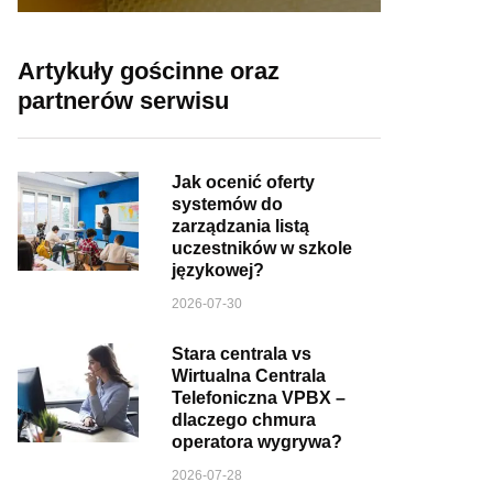
Artykuły gościnne oraz
partnerów serwisu
Jak ocenić oferty
systemów do
zarządzania listą
uczestników w szkole
językowej?
2026-07-30
Stara centrala vs
Wirtualna Centrala
Telefoniczna VPBX –
dlaczego chmura
operatora wygrywa?
2026-07-28