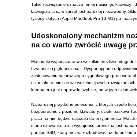
Takie rozwiązanie oznacza mniej naciśnięć klawiszy i 
łatwiejsza, a sam sprzęt jest bardziej niezawodny. Sk
tysięcy złotych (Apple MacBook Pro 13 M1) po maszyny
Udoskonalony mechanizm noż
na co warto zwrócić uwagę p
Macbooki wyposażone we wszelkie możliwe udogodni
trzynaście i piętnaście cali. Dysponują one odpowiedni
zastosowaniu najnowszego sygnałowego procesora obraz
niż miało to miejsce we wcześniejszych rozwiązaniach
komputera jest naprawdę szybkie, bo w jego skład wch
Najbardziej przydatne polecenia, z których często ko
bezpośrednio z poziomu klawiatury, dzięki paskowi T
praca na nim będzie należała do przyjemności. MacBo
stanu czuwania, a ich wydajność termiczna jest na b
pamięć SSD, którą można rozbudować aż do poziomu 