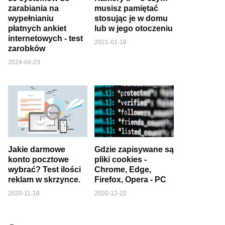
zarabiania na
musisz pamiętać
wypełnianiu
stosując je w domu
płatnych ankiet
lub w jego otoczeniu
internetowych - test
2021-01-18
zarobków
2024-04-23
Jakie darmowe
Gdzie zapisywane są
konto pocztowe
pliki cookies -
wybrać? Test ilości
Chrome, Edge,
reklam w skrzynce.
Firefox, Opera - PC
2020-11-18
2020-12-22