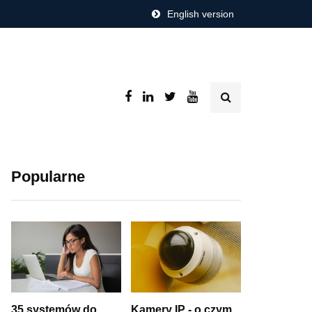
English version
Popularne
35 systemów do
Kamery IP - o czym