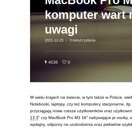
MacBook Pro M
komputer wart 
uwagi
2021-12-25
3 minut czytania
4538
0
W wielu krajach na świecie, w tym także w Polsce, wie
Notebooki, laptopy, czy też komputery stacjonarne, itp
przyciągają nowe rzesze użytkowników oraz użytkowni
13.3
” czy MacBook Pro M1 16″ nabywające je osoby, wi
wydajny, odporny na uszkodzenia oraz piekielnie szy