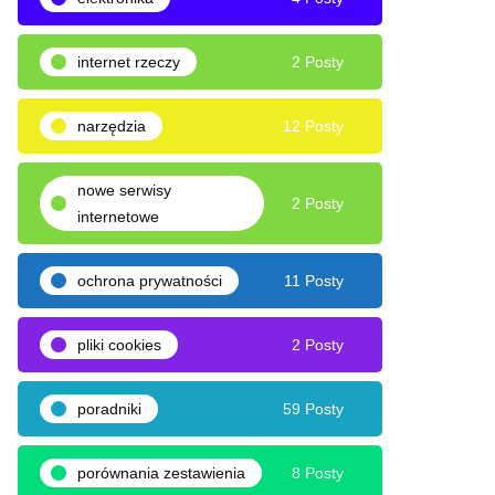
internet rzeczy
2 Posty
narzędzia
12 Posty
nowe serwisy
2 Posty
internetowe
ochrona prywatności
11 Posty
pliki cookies
2 Posty
poradniki
59 Posty
porównania zestawienia
8 Posty