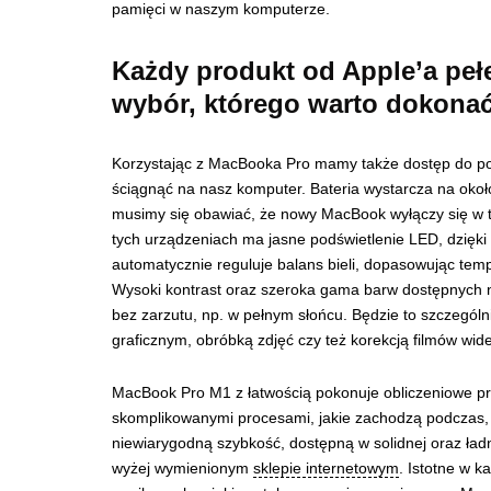
pamięci w naszym komputerze.
Każdy produkt od Apple’a peł
wybór, którego warto dokona
Korzystając z MacBooka Pro mamy także dostęp do pot
ściągnąć na nasz komputer. Bateria wystarcza na okoł
musimy się obawiać, że nowy MacBook wyłączy się w tr
tych urządzeniach ma jasne podświetlenie LED, dzięki
automatycznie reguluje balans bieli, dopasowując te
Wysoki kontrast oraz szeroka gama barw dostępnych n
bez zarzutu, np. w pełnym słońcu. Będzie to szczególn
graficznym, obróbką zdjęć czy też korekcją filmów wid
MacBook Pro M1 z łatwością pokonuje obliczeniowe pr
skomplikowanymi procesami, jakie zachodzą podczas, n
niewiarygodną szybkość, dostępną w solidnej oraz ła
wyżej wymienionym
sklepie internetowym
. Istotne w k