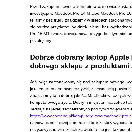
Przed zakupem nowego komputera warto więc zastanow
inwestycja w MacBook Pro 14 M albo MacBook Pro 16 
tej firmy bez trudu znajdziemy w sklepach stacjonarny
się bardzo przydatne, bo dzięki niemu bez wychodzen
Pro 16 M1 i zacząć swoją nową przygodę z tym nieba
pożałujemy.
Dobrze dobrany laptop Apple
dobrego sklepu z produktami
Jeśli więc zastanawiamy się nad zakupem nowego, wyd
jako centrum domowej rozrywki, z pewnością powinniśm
Znajdziemy tam dobrej jakości MacBooki w różnych we
komputerowego życia. Dobrym miejscem na zakup taki
Jedną z najlepiej zaopatrzonych pod tym względem wi
https://www.cortland.pl/komputery-mac/macbook-pro.h
najnowocześniejszej generacji, które zostały wypo
nożycowy sprawia, że ich klawiatura nie jest tak poda