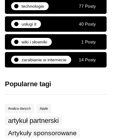
technologie
77 Posty
usługi it
40 Posty
wiki i słowniki
1 Posty
zarabianie w internecie
14 Posty
Popularne tagi
Analiza danych
Apple
artykuł partnerski
Artykuły sponsorowane