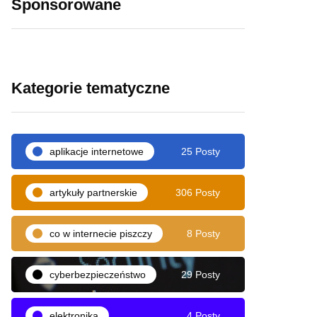
Sponsorowane
Kategorie tematyczne
aplikacje internetowe
25 Posty
artykuły partnerskie
306 Posty
co w internecie piszczy
8 Posty
cyberbezpieczeństwo
29 Posty
elektronika
4 Posty