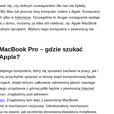
ić się, czy dobrym rozwiązaniem dla nas nie byłaby
M1 Max lub jeszcze inny komputer rodem z Apple. Komputery
ch albo w
Internecie
. Szczególnie to drugie rozwiązanie wydaje
ia z domu, możemy za kilka dni odebrać, np. Apple MacBook
nalnym sprzętem. Wyboru tego komputera z pewnością nie
 MacBook Pro – gdzie szukać
 Apple?
ajnego komputera, który się sprawdzi zarówno w pracy, jak i
y przychylnie spojrzeć w stronę stajni komputerowej Apple.
rsjach, dzięki którym całkowicie odmienimy jakość naszego
ego urządzenia z górnej półki będzie z pewnością
Internet
.
tryn, znajdziemy pod adresem:
tml
. Znajdziemy tam więc z pewnością MacBooki
sażone w mechanizm nożycowy. Udoskonalony mechanizm
tna na awarie, jak wcześniej stosowana klawiatura motylkowa.