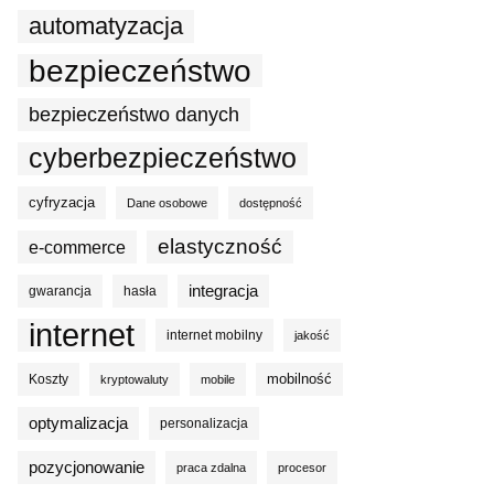
automatyzacja
bezpieczeństwo
bezpieczeństwo danych
cyberbezpieczeństwo
cyfryzacja
Dane osobowe
dostępność
elastyczność
e-commerce
integracja
gwarancja
hasła
internet
internet mobilny
jakość
mobilność
Koszty
kryptowaluty
mobile
optymalizacja
personalizacja
pozycjonowanie
praca zdalna
procesor