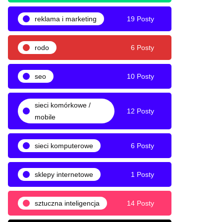
reklama i marketing
19 Posty
rodo
6 Posty
seo
10 Posty
sieci komórkowe /
12 Posty
mobile
sieci komputerowe
6 Posty
sklepy internetowe
1 Posty
sztuczna inteligencja
14 Posty