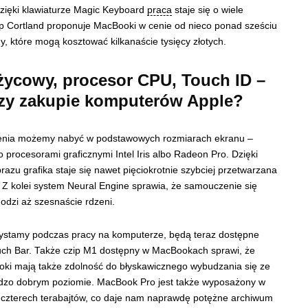
dzięki klawiaturze Magic Keyboard
praca
staje się o wiele
lep Cortland proponuje MacBooki w cenie od nieco ponad sześciu
, które mogą kosztować kilkanaście tysięcy złotych.
ycowy, procesor CPU, Touch ID –
rzy zakupie komputerów Apple?
enia możemy nabyć w podstawowych rozmiarach ekranu –
o procesorami graficznymi Intel Iris albo Radeon Pro. Dzięki
u grafika staje się nawet pięciokrotnie szybciej przetwarzana
. Z kolei system Neural Engine sprawia, że samouczenie się
odzi aż szesnaście rdzeni.
rzystamy podczas pracy na komputerze, będą teraz dostępne
ouch Bar. Także czip M1 dostępny w MacBookach sprawi, że
oki mają także zdolność do błyskawicznego wybudzania się ze
ardzo dobrym poziomie. MacBook Pro jest także wyposażony w
czterech terabajtów, co daje nam naprawdę potężne archiwum