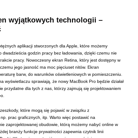
en wyjątkowych technologii –
ć
ężnych aplikacji stworzonych dla Apple, które możemy
o dwadzieścia godzin pracy bez ładowania, dzięki czemu nie
akcie pracy. Nowoczesny ekran Retina, który jest dostępny w
 czemu jego jasność ma moc pięciuset nitów. Ekran
mperaturę barw, do warunków oświetleniowych w pomieszczeniu.
a wyświetlaczu sprawiają, że nowy MacBook Pro będzie działał
ie przydatne dla tych z nas, którzy zajmują się projektowaniem
eo.
zeszkody, które mogą się pojawić w związku z
p. prac graficznych, itp. Warto więc postawić na
dnie zaprojektowanej obudowie, którą możemy nabyć online w
ażdej branży funkcje prywatności zapewnia czytnik linii