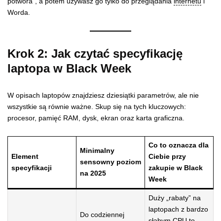
potwora”, a potem używasz go tylko do przeglądania
internetu
i
Worda.
Krok 2: Jak czytać specyfikację
laptopa w Black Week
W opisach laptopów znajdziesz dziesiątki parametrów, ale nie
wszystkie są równie ważne. Skup się na tych kluczowych:
procesor, pamięć RAM, dysk, ekran oraz karta graficzna.
Co to oznacza dla
Minimalny
Element
Ciebie przy
sensowny poziom
specyfikacji
zakupie w Black
na 2025
Week
Duży „rabaty” na
laptopach z bardzo
Do codziennej
słabym CPU to