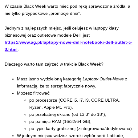
W czasie Black Week warto mieć pod ręką sprawdzone źródła, a
nie tylko przypadkowe „promocje dnia”.
Jednym z najlepszych miejsc, jeśli celujesz w laptopy klasy
biznesowej oraz outletowe modele Dell, jest
https://www.ag.pl/laptopy-nowe-dell-notebooki-dell-outlet-c-
3.html
.
Dlaczego warto tam zajrzeć w trakcie Black Week?
Masz jasno wydzieloną kategorię
Laptopy Outlet-Nowe
z
informacją, że to sprzęt fabrycznie nowy.
Możesz filtrować:
po procesorze (CORE i5, i7, i9, CORE ULTRA,
Ryzen, Apple M1 Pro),
po przekątnej ekranu (od 13,3″ do 18″),
po pamięci RAM (16/32/64 GB),
po typie karty graficznej (zintegrowana/dedykowana).
W jednym miejscu widzisz szeroki wybór serii: Latitude,