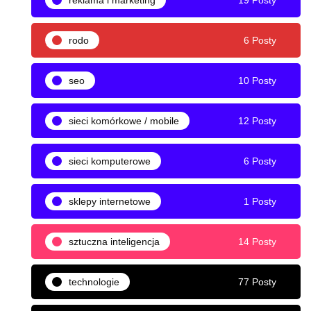
reklama i marketing
19 Posty
rodo
6 Posty
seo
10 Posty
sieci komórkowe / mobile
12 Posty
sieci komputerowe
6 Posty
sklepy internetowe
1 Posty
sztuczna inteligencja
14 Posty
technologie
77 Posty