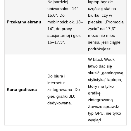
Najbardziej
laptop będzie
uniwersalne: 14″–
częściej stał na
15,6″. Do
biurku, czy w
Przekątna ekranu
mobilności: ok. 13–
plecaku. „Promocja
14″, do pracy
życia” na 17,3″
stacjonarnej i gier:
może nie mieć
16–17,3″.
sensu, jeśli ciągle
podróżujesz.
W Black Week
łatwo dać się
skusić „gamingową
Do biura i
stylistyką” laptopa,
internetu:
który ma tylko
Karta graficzna
zintegrowana. Do
grafikę
gier, grafiki 3D:
zintegrowaną.
dedykowana.
Zawsze sprawdź
typ GPU, nie tylko
wygląd.