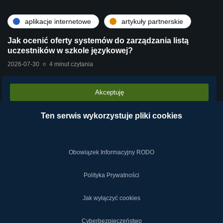
aplikacje internetowe
artykuły partnerskie
Jak ocenić oferty systemów do zarządzania listą
uczestników w szkole językowej?
2026-07-30
4 minut czytania
Akceptuję
artykuły partnerskie
technologie
Stara centrala vs Wirtualna Centrala Telefoniczna
Ten serwis wykorzystuje pliki cookies
VPBX – dlaczego chmura operatora wygrywa?
2026-07-28
2 minut czytania
Obowiązek Informacyjny RODO
Polityka Prywatności
Jak wyłączyć cookies
2019-2024 © NETY.pl
Cyberbezpieczeństwo