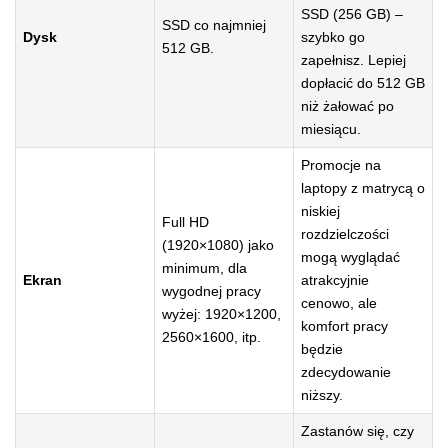
SSD (256 GB) –
SSD co najmniej
Dysk
szybko go
512 GB.
zapełnisz. Lepiej
dopłacić do 512 GB
niż żałować po
miesiącu.
Promocje na
laptopy z matrycą o
niskiej
Full HD
rozdzielczości
(1920×1080) jako
mogą wyglądać
minimum, dla
Ekran
atrakcyjnie
wygodnej pracy
cenowo, ale
wyżej: 1920×1200,
komfort pracy
2560×1600, itp.
będzie
zdecydowanie
niższy.
Zastanów się, czy