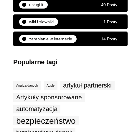
usługi it
40 Posty
wiki i słowniki
1 Posty
zarabianie w internecie
14 Posty
Popularne tagi
artykuł partnerski
Analiza danych
Apple
Artykuły sponsorowane
automatyzacja
bezpieczeństwo