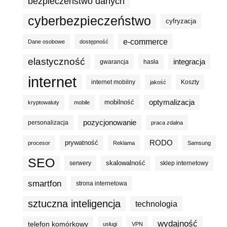
bezpieczeństwo danych
cyberbezpieczeństwo
cyfryzacja
e-commerce
Dane osobowe
dostępność
elastyczność
integracja
gwarancja
hasła
internet
internet mobilny
Koszty
jakość
optymalizacja
mobilność
kryptowaluty
mobile
pozycjonowanie
personalizacja
praca zdalna
prywatność
RODO
procesor
Reklama
Samsung
SEO
skalowalność
serwery
sklep internetowy
smartfon
strona internetowa
sztuczna inteligencja
technologia
wydajność
telefon komórkowy
usługi
VPN