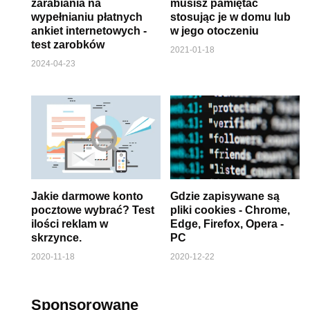
zarabiania na
musisz pamiętać
wypełnianiu płatnych
stosując je w domu lub
ankiet internetowych -
w jego otoczeniu
test zarobków
2021-01-18
2024-04-23
Jakie darmowe konto
Gdzie zapisywane są
pocztowe wybrać? Test
pliki cookies - Chrome,
ilości reklam w
Edge, Firefox, Opera -
skrzynce.
PC
2020-11-18
2020-12-22
Sponsorowane