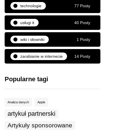
technologie
77 Posty
usługi it
40 Posty
wiki i słowniki
1 Posty
zarabianie w internecie
14 Posty
Popularne tagi
Analiza danych
Apple
artykuł partnerski
Artykuły sponsorowane