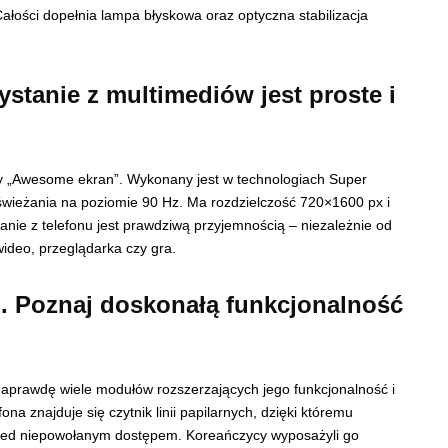
 Całości dopełnia lampa błyskowa oraz optyczna stabilizacja
stanie z multimediów jest proste i
my „Awesome ekran”. Wykonany jest w technologiach Super
dświeżania na poziomie 90 Hz. Ma rozdzielczość 720×1600 px i
tanie z telefonu jest prawdziwą przyjemnością – niezależnie od
wideo, przeglądarka czy gra.
ko. Poznaj doskonałą funkcjonalność
 naprawdę wiele modułów rozszerzających jego funkcjonalność i
a znajduje się czytnik linii papilarnych, dzięki któremu
rzed niepowołanym dostępem. Koreańczycy wyposażyli go