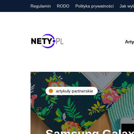
Regulamin
RODO
Polityka prywatności
Jak wył
Arty
artykuły partnerskie