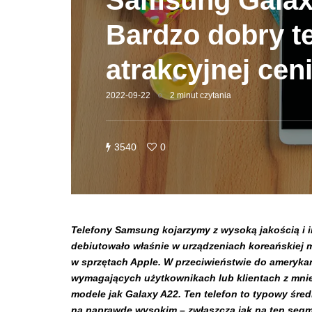
Samsung Galax
Bardzo dobry t
atrakcyjnej ceni
2022-09-22
2 minut czytania
3540
0
Telefony Samsung kojarzymy z wysoką jakością i i
debiutowało właśnie w urządzeniach koreańskiej 
w sprzętach Apple. W przeciwieństwie do amerykań
wymagających użytkownikach lub klientach z mniej
modele jak Galaxy A22. Ten telefon to typowy śred
na naprawdę wysokim – zwłaszcza jak na ten segm