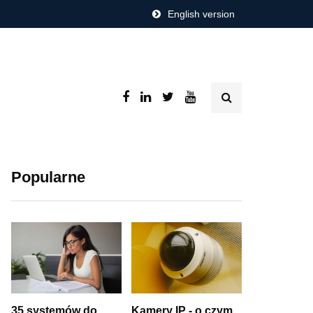
English version
Popularne
35 systemów do
Kamery IP - o czym