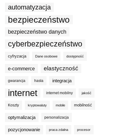
automatyzacja
bezpieczeństwo
bezpieczeństwo danych
cyberbezpieczeństwo
cyfryzacja
Dane osobowe
dostępność
elastyczność
e-commerce
integracja
gwarancja
hasła
internet
internet mobilny
jakość
mobilność
Koszty
kryptowaluty
mobile
optymalizacja
personalizacja
pozycjonowanie
praca zdalna
procesor