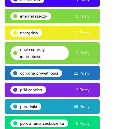
internet rzeczy
2 Posty
narzędzia
12 Posty
nowe serwisy
2 Posty
internetowe
ochrona prywatności
11 Posty
pliki cookies
2 Posty
poradniki
59 Posty
porównania zestawienia
8 Posty