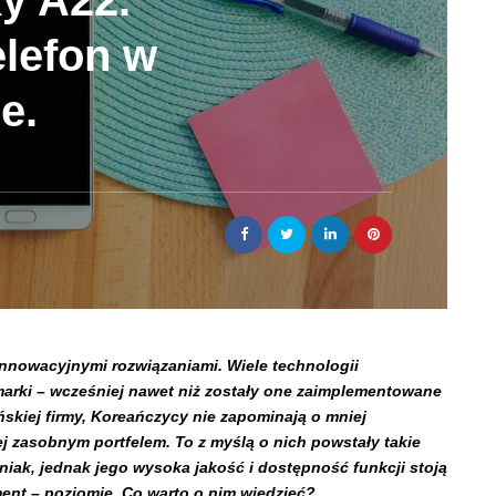
y A22.
elefon w
e.
nnowacyjnymi rozwiązaniami. Wiele technologii
marki – wcześniej nawet niż zostały one zaimplementowane
skiej firmy, Koreańczycy nie zapominają o mniej
 zasobnym portfelem. To z myślą o nich powstały takie
niak, jednak jego wysoka jakość i dostępność funkcji stoją
ent – poziomie. Co warto o nim wiedzieć?