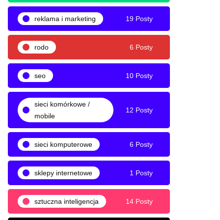
reklama i marketing
19 Posty
rodo
6 Posty
seo
10 Posty
sieci komórkowe /
12 Posty
mobile
sieci komputerowe
6 Posty
sklepy internetowe
1 Posty
sztuczna inteligencja
14 Posty