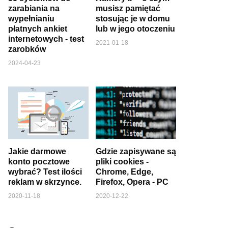
zarabiania na
musisz pamiętać
wypełnianiu
stosując je w domu
płatnych ankiet
lub w jego otoczeniu
internetowych - test
2021-01-18
zarobków
2024-04-23
Jakie darmowe
Gdzie zapisywane są
konto pocztowe
pliki cookies -
wybrać? Test ilości
Chrome, Edge,
reklam w skrzynce.
Firefox, Opera - PC
2020-11-18
2020-12-22