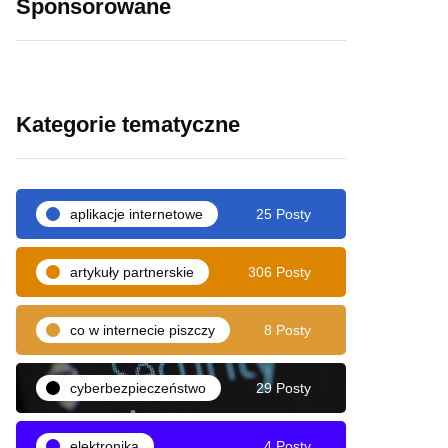
Sponsorowane
Kategorie tematyczne
aplikacje internetowe
25 Posty
artykuły partnerskie
306 Posty
co w internecie piszczy
8 Posty
cyberbezpieczeństwo
29 Posty
elektronika
4 Posty