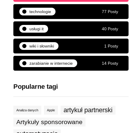
technologie
77 Posty
usługi it
40 Posty
wiki i słowniki
1 Posty
zarabianie w internecie
14 Posty
Popularne tagi
artykuł partnerski
Analiza danych
Apple
Artykuły sponsorowane