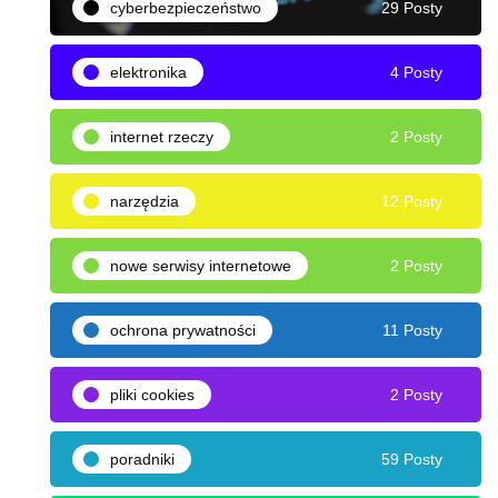
cyberbezpieczeństwo
29 Posty
elektronika
4 Posty
internet rzeczy
2 Posty
narzędzia
12 Posty
nowe serwisy internetowe
2 Posty
ochrona prywatności
11 Posty
pliki cookies
2 Posty
poradniki
59 Posty