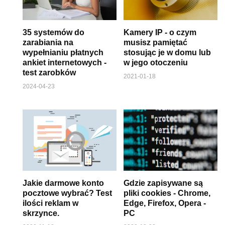
35 systemów do
Kamery IP - o czym
zarabiania na
musisz pamiętać
wypełnianiu płatnych
stosując je w domu lub
ankiet internetowych -
w jego otoczeniu
test zarobków
2021-01-18
2024-04-23
Jakie darmowe konto
Gdzie zapisywane są
pocztowe wybrać? Test
pliki cookies - Chrome,
ilości reklam w
Edge, Firefox, Opera -
skrzynce.
PC