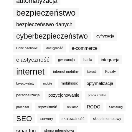
automatyzacja
bezpieczeństwo
bezpieczeństwo danych
cyberbezpieczeństwo
cyfryzacja
e-commerce
Dane osobowe
dostępność
elastyczność
integracja
gwarancja
hasła
internet
internet mobilny
Koszty
jakość
optymalizacja
mobilność
kryptowaluty
mobile
pozycjonowanie
personalizacja
praca zdalna
prywatność
RODO
procesor
Reklama
Samsung
SEO
skalowalność
serwery
sklep internetowy
smartfon
strona internetowa