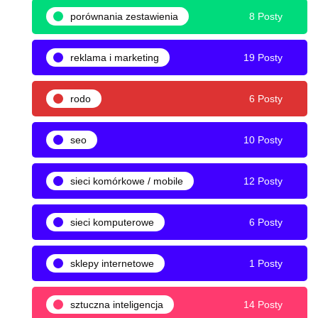
porównania zestawienia
8 Posty
reklama i marketing
19 Posty
rodo
6 Posty
seo
10 Posty
sieci komórkowe / mobile
12 Posty
sieci komputerowe
6 Posty
sklepy internetowe
1 Posty
sztuczna inteligencja
14 Posty