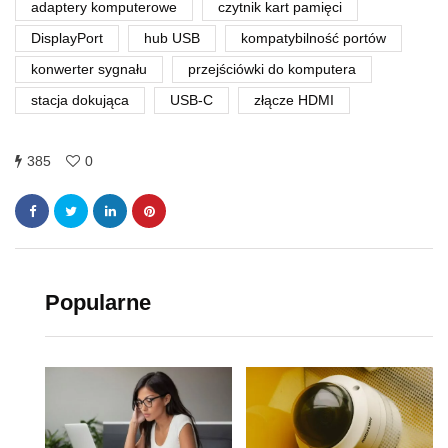
adaptery komputerowe
czytnik kart pamięci
DisplayPort
hub USB
kompatybilność portów
konwerter sygnału
przejściówki do komputera
stacja dokująca
USB-C
złącze HDMI
385
0
Popularne