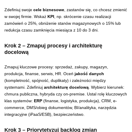
Zdefiniuj swoje
cele biznesowe
, zastanów się, co chcesz zmienić
w swojej firmie. Wskaż
KPI
, np. skrócenie czasu realizacji
zamówień o 25%, obniżenie stanów magazynowych o 15% lub
redukcja czasu zamknięcia miesiąca z 10 do 3 dni.
Krok 2 – Zmapuj procesy i architekturę
docelową
Zmapuj kluczowe procesy: sprzedaż, zakupy, magazyn,
produkcja, finanse, serwis, HR. Oceń
jakość danych
(kompletność, spójność, duplikaty) i zależności między
systemami. Zdefiniuj
architekturę docelową
. Wybierz kierunek:
chmura publiczna, hybryda czy on-premise. Ustal rolę kluczowych
klas systemów:
ERP
(finanse, logistyka, produkcja), CRM, e-
commerce, DMS/obieg dokumentów, BI/analityka, narzędzia
integracyjne (iPaaS/ESB), bezpieczeństwo.
Krok 3 – Priorytetyzuj backlog zmian