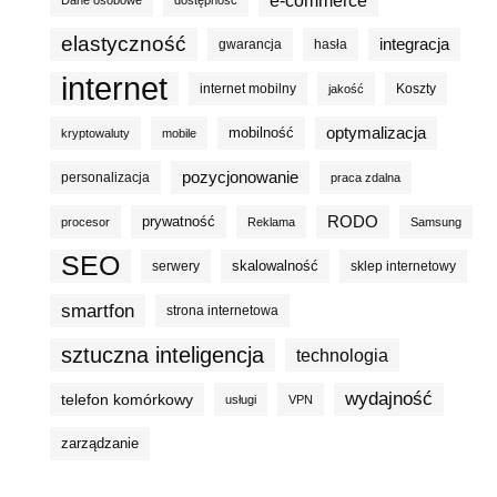
elastyczność
integracja
gwarancja
hasła
internet
internet mobilny
Koszty
jakość
optymalizacja
mobilność
kryptowaluty
mobile
pozycjonowanie
personalizacja
praca zdalna
prywatność
RODO
procesor
Reklama
Samsung
SEO
skalowalność
serwery
sklep internetowy
smartfon
strona internetowa
sztuczna inteligencja
technologia
wydajność
telefon komórkowy
usługi
VPN
zarządzanie