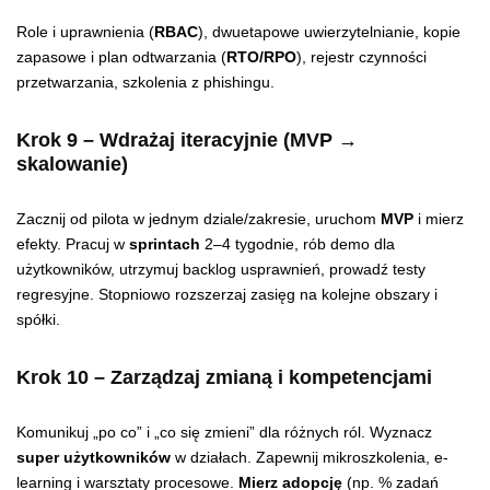
Role i uprawnienia (
RBAC
), dwuetapowe uwierzytelnianie, kopie
zapasowe i plan odtwarzania (
RTO/RPO
), rejestr czynności
przetwarzania, szkolenia z phishingu.
Krok 9 – Wdrażaj iteracyjnie (MVP →
skalowanie)
Zacznij od pilota w jednym dziale/zakresie, uruchom
MVP
i mierz
efekty. Pracuj w
sprintach
2–4 tygodnie, rób demo dla
użytkowników, utrzymuj backlog usprawnień, prowadź testy
regresyjne. Stopniowo rozszerzaj zasięg na kolejne obszary i
spółki.
Krok 10 – Zarządzaj zmianą i kompetencjami
Komunikuj „po co” i „co się zmieni” dla różnych ról. Wyznacz
super użytkowników
w działach. Zapewnij mikroszkolenia, e-
learning i warsztaty procesowe.
Mierz adopcję
(np. % zadań