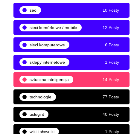
seo
10 Posty
sieci komórkowe / mobile
12 Posty
sieci komputerowe
6 Posty
sklepy internetowe
1 Posty
sztuczna inteligencja
14 Posty
technologie
77 Posty
usługi it
40 Posty
wiki i słowniki
1 Posty