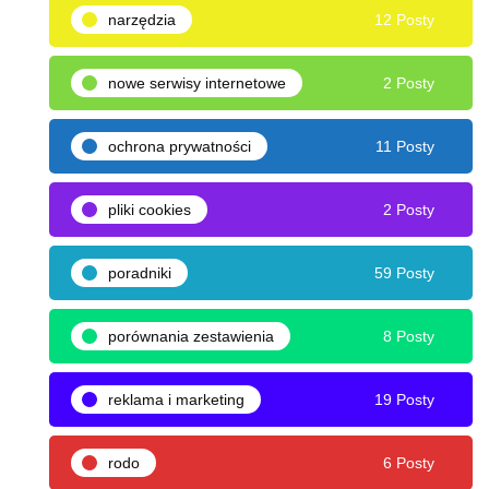
narzędzia
12 Posty
nowe serwisy internetowe
2 Posty
ochrona prywatności
11 Posty
pliki cookies
2 Posty
poradniki
59 Posty
porównania zestawienia
8 Posty
reklama i marketing
19 Posty
rodo
6 Posty