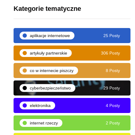
Kategorie tematyczne
aplikacje internetowe
25 Posty
artykuły partnerskie
306 Posty
co w internecie piszczy
8 Posty
cyberbezpieczeństwo
29 Posty
elektronika
4 Posty
internet rzeczy
2 Posty