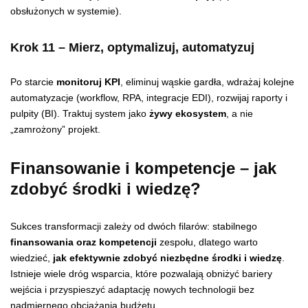
obsłużonych w systemie).
Krok 11 – Mierz, optymalizuj, automatyzuj
Po starcie
monitoruj KPI
, eliminuj wąskie gardła, wdrażaj kolejne
automatyzacje (workflow, RPA, integracje EDI), rozwijaj raporty i
pulpity (BI). Traktuj system jako
żywy ekosystem
, a nie
„zamrożony” projekt.
Finansowanie i kompetencje – jak
zdobyć środki i wiedzę?
Sukces transformacji zależy od dwóch filarów: stabilnego
finansowania oraz kompetencji
zespołu, dlatego warto
wiedzieć,
jak efektywnie zdobyć niezbędne środki i wiedzę
.
Istnieje wiele dróg wsparcia, które pozwalają obniżyć bariery
wejścia i przyspieszyć adaptację nowych technologii bez
nadmiernego obciążania budżetu.