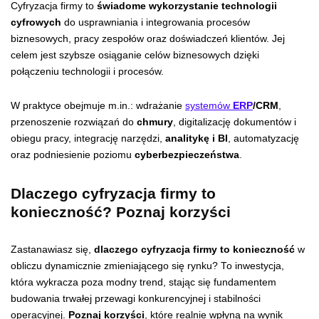
Cyfryzacja firmy to
świadome wykorzystanie technologii
cyfrowych
do usprawniania i integrowania procesów
biznesowych, pracy zespołów oraz doświadczeń klientów. Jej
celem jest szybsze osiąganie celów biznesowych dzięki
połączeniu technologii i procesów.
W praktyce obejmuje m.in.: wdrażanie
systemów
ERP
/CRM
,
przenoszenie rozwiązań do
chmury
, digitalizację dokumentów i
obiegu pracy, integrację narzędzi,
analitykę i BI
, automatyzację
oraz podniesienie poziomu
cyberbezpieczeństwa
.
Dlaczego cyfryzacja firmy to
konieczność? Poznaj korzyści
Zastanawiasz się,
dlaczego cyfryzacja firmy to konieczność
w
obliczu dynamicznie zmieniającego się rynku? To inwestycja,
która wykracza poza modny trend, stając się fundamentem
budowania trwałej przewagi konkurencyjnej i stabilności
operacyjnej.
Poznaj korzyści
, które realnie wpłyną na wynik