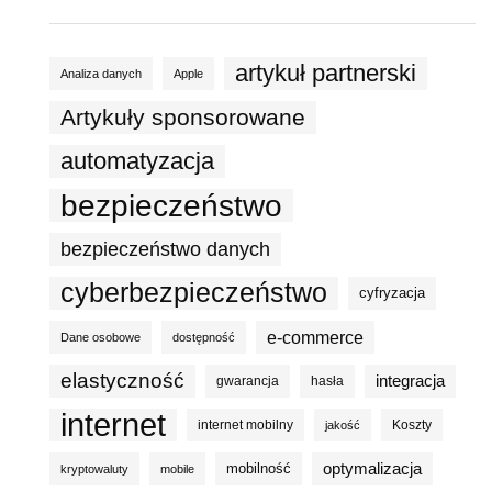
artykuł partnerski
Analiza danych
Apple
Artykuły sponsorowane
automatyzacja
bezpieczeństwo
bezpieczeństwo danych
cyberbezpieczeństwo
cyfryzacja
e-commerce
Dane osobowe
dostępność
elastyczność
integracja
gwarancja
hasła
internet
internet mobilny
Koszty
jakość
optymalizacja
mobilność
kryptowaluty
mobile