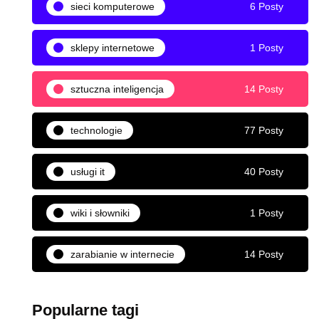
sieci komputerowe
6 Posty
sklepy internetowe
1 Posty
sztuczna inteligencja
14 Posty
technologie
77 Posty
usługi it
40 Posty
wiki i słowniki
1 Posty
zarabianie w internecie
14 Posty
Popularne tagi