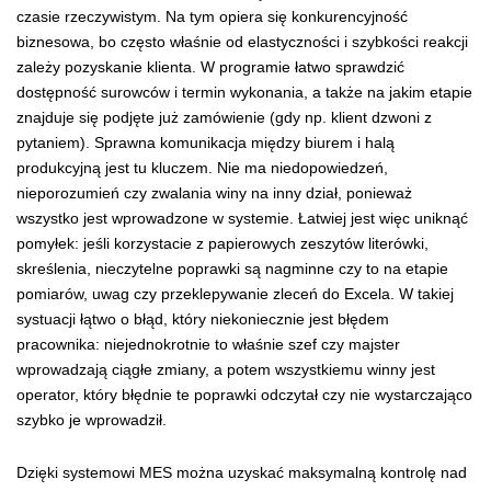
czasie rzeczywistym. Na tym opiera się konkurencyjność
biznesowa, bo często właśnie od elastyczności i szybkości reakcji
zależy pozyskanie klienta. W programie łatwo sprawdzić
dostępność surowców i termin wykonania, a także na jakim etapie
znajduje się podjęte już zamówienie (gdy np. klient dzwoni z
pytaniem). Sprawna komunikacja między biurem i halą
produkcyjną jest tu kluczem. Nie ma niedopowiedzeń,
nieporozumień czy zwalania winy na inny dział, ponieważ
wszystko jest wprowadzone w systemie. Łatwiej jest więc uniknąć
pomyłek: jeśli korzystacie z papierowych zeszytów literówki,
skreślenia, nieczytelne poprawki są nagminne czy to na etapie
pomiarów, uwag czy przeklepywanie zleceń do Excela. W takiej
systuacji łątwo o błąd, który niekoniecznie jest błędem
pracownika: niejednokrotnie to właśnie szef czy majster
wprowadzają ciągłe zmiany, a potem wszystkiemu winny jest
operator, który błędnie te poprawki odczytał czy nie wystarczająco
szybko je wprowadził.
Dzięki systemowi MES można uzyskać maksymalną kontrolę nad