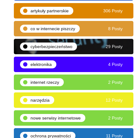
artykuły partnerskie
306 Posty
co w internecie piszczy
8 Posty
cyberbezpieczeństwo
29 Posty
elektronika
4 Posty
internet rzeczy
2 Posty
narzędzia
12 Posty
nowe serwisy internetowe
2 Posty
ochrona prywatności
11 Posty