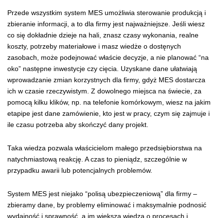
Przede wszystkim system MES umożliwia sterowanie produkcją i
zbieranie informacji, a to dla firmy jest najważniejsze. Jeśli wiesz
co się dokładnie dzieje na hali, znasz czasy wykonania, realne
koszty, potrzeby materiałowe i masz wiedże o dostęnych
zasobach, może podejnować właście decyzje, a nie planować “na
oko” następne inwestycje czy cięcia. Uzyskane dane ułatwiają
wprowadzanie zmian korzystnych dla firmy, gdyż MES dostarcza
ich w czasie rzeczywistym. Z dowolnego miejsca na świecie, za
pomocą kilku klików, np. na telefonie komórkowym, wiesz na jakim
etapipe jest dane zamówienie, kto jest w pracy, czym się zajmuje i
ile czasu potrzeba aby skończyć dany projekt.
Taka wiedza pozwala właścicielom małego przedsiębiorstwa na
natychmiastową reakcję. A czas to pieniądz, szczególnie w
przypadku awarii lub potencjalnych problemów.
System MES jest niejako “polisą ubezpieczeniową” dla firmy –
zbieramy dane, by problemy eliminować i maksymalnie podnosić
wydajność i sprawność, a im większa wiedza o procesach i