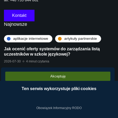
tel. +48 733 644 002
Kontakt
Najnowsze
aplikacje internetowe
artykuły partnerskie
Jak ocenić oferty systemów do zarządzania listą
uczestników w szkole językowej?
2026-07-30
4 minut czytania
Akceptuję
artykuły partnerskie
technologie
Stara centrala vs Wirtualna Centrala Telefoniczna
Ten serwis wykorzystuje pliki cookies
VPBX – dlaczego chmura operatora wygrywa?
2026-07-28
2 minut czytania
Obowiązek Informacyjny RODO