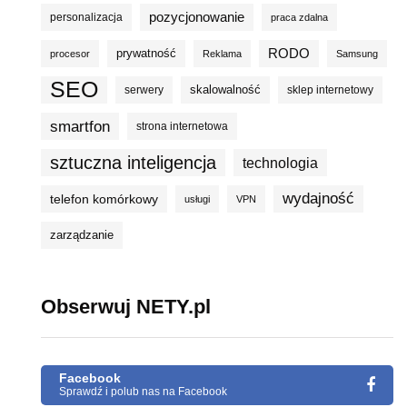
pozycjonowanie
personalizacja
praca zdalna
prywatność
RODO
procesor
Reklama
Samsung
SEO
skalowalność
serwery
sklep internetowy
smartfon
strona internetowa
sztuczna inteligencja
technologia
wydajność
telefon komórkowy
usługi
VPN
zarządzanie
Obserwuj NETY.pl
Facebook
Sprawdź i polub nas na Facebook