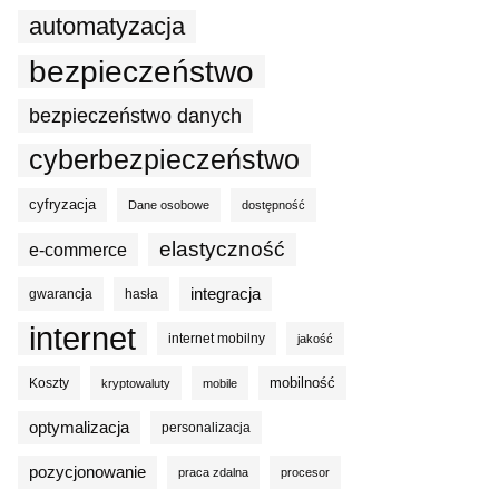
automatyzacja
bezpieczeństwo
bezpieczeństwo danych
cyberbezpieczeństwo
cyfryzacja
Dane osobowe
dostępność
elastyczność
e-commerce
integracja
gwarancja
hasła
internet
internet mobilny
jakość
mobilność
Koszty
kryptowaluty
mobile
optymalizacja
personalizacja
pozycjonowanie
praca zdalna
procesor