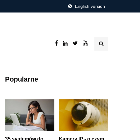
English version
Popularne
35 systemów do
Kamery IP - o czym