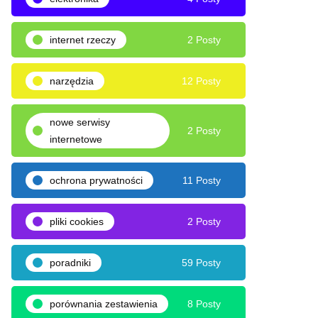
internet rzeczy
2 Posty
narzędzia
12 Posty
nowe serwisy
2 Posty
internetowe
ochrona prywatności
11 Posty
pliki cookies
2 Posty
poradniki
59 Posty
porównania zestawienia
8 Posty