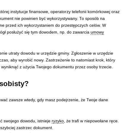
órej instytucje finansowe, operatorzy telefonii komórkowej oraz
 dokument nie powinien być wykorzystywany. To sposób na
ane przed ich wykorzystaniem do przestępczych celów. W
 mógł posłużyć się tym dowodem, np. do zawarcia
umowy
enie utraty dowodu w urzędzie gminy. Zgłoszenie w urzędzie
as, aby wyrobić nowy. Zastrzeżenie to natomiast krok, który
 wyniknąć z użycia Twojego dokumentu przez osoby trzecie.
sobisty?
ować zawsze wtedy, gdy masz podejrzenie, że Twoje dane
źć swojego dowodu, istnieje
ryzyko
, że trafi w niepowołane ręce.
ajszybciej zastrzec dokument.