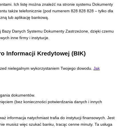
lientami. Ich listę można znaleźć na stronie systemu Dokumenty
ntu także telefonicznie (pod numerem 828 828 828 – tylko dla
czną lub aplikację bankową.
nej Bazy Danych Systemu Dokumenty Zastrzeżone, dzięki czemu
wych inne firmy i instytucje.
o Informacji Kredytowej (BIK)
ę przed nielegalnym wykorzystaniem Twojego dowodu.
Jak
rzegania dokumentów.
ięciem (bez konieczności potwierdzania danych i innych
aż informacja natychmiast trafia do instytucji finansowych. Jest
nie musisz więc szukać banku, tracąc cenne minuty. Ta usługa