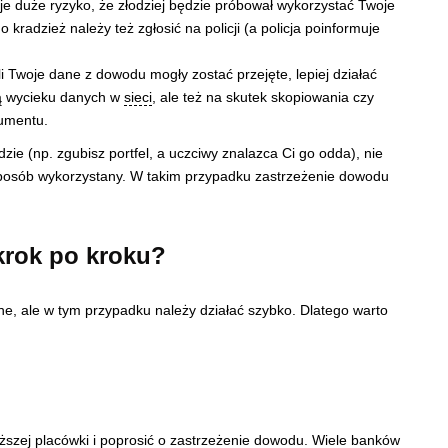
je duże ryzyko, że złodziej będzie próbował wykorzystać Twoje
kradzież należy też zgłosić na policji (a policja poinformuje
i Twoje dane z dowodu mogły zostać przejęte, lepiej działać
wą wycieku danych w
sieci
, ale też na skutek skopiowania czy
umentu.
zie (np. zgubisz portfel, a uczciwy znalazca Ci go odda), nie
 sposób wykorzystany. W takim przypadku zastrzeżenie dowodu
krok po kroku?
e, ale w tym przypadku należy działać szybko. Dlatego warto
iższej placówki i poprosić o zastrzeżenie dowodu. Wiele banków