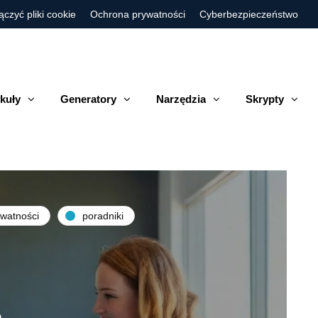
ączyć pliki cookie
Ochrona prywatności
Cyberbezpieczeństwo
kuły
Generatory
Narzędzia
Skrypty
watności
poradniki