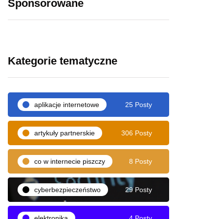
Sponsorowane
Kategorie tematyczne
aplikacje internetowe
25 Posty
artykuły partnerskie
306 Posty
co w internecie piszczy
8 Posty
cyberbezpieczeństwo
29 Posty
elektronika
4 Posty