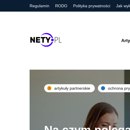
Regulamin
RODO
Polityka prywatności
Jak wył
Arty
artykuły partnerskie
ochrona pry