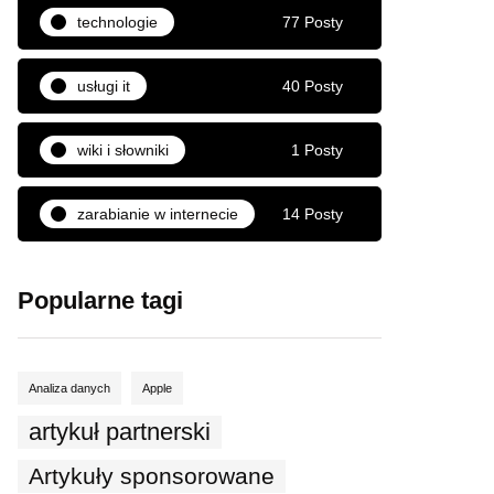
technologie
77 Posty
usługi it
40 Posty
wiki i słowniki
1 Posty
zarabianie w internecie
14 Posty
Popularne tagi
Analiza danych
Apple
artykuł partnerski
Artykuły sponsorowane