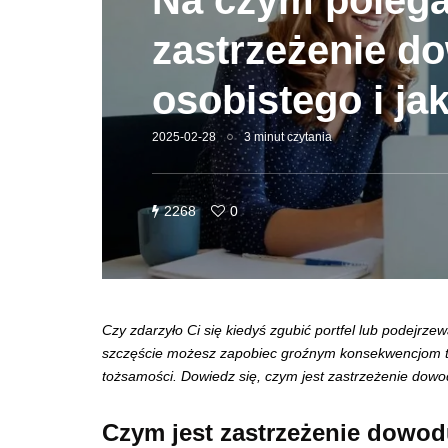
Na czym poleg
zastrzeżenie d
osobistego i jak
2025-02-28
3 minut czytania
2268
0
Czy zdarzyło Ci się kiedyś zgubić portfel lub podejr
szczęście możesz zapobiec groźnym konsekwencjom tak
tożsamości. Dowiedz się, czym jest zastrzeżenie dowodu
Czym jest zastrzeżenie dowo