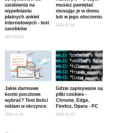
zarabiania na
musisz pamiętać
wypełnianiu
stosując je w domu
płatnych ankiet
lub w jego otoczeniu
internetowych - test
2021-01-18
zarobków
2024-04-23
Jakie darmowe
Gdzie zapisywane są
konto pocztowe
pliki cookies -
wybrać? Test ilości
Chrome, Edge,
reklam w skrzynce.
Firefox, Opera - PC
2020-11-18
2020-12-22