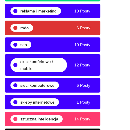
reklama i marketing
19 Posty
rodo
6 Posty
seo
10 Posty
sieci komórkowe /
12 Posty
mobile
sieci komputerowe
6 Posty
sklepy internetowe
1 Posty
sztuczna inteligencja
14 Posty