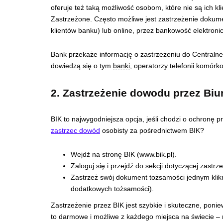
oferuje też taką możliwość osobom, które nie są ich k
Zastrzeżone. Często możliwe jest zastrzeżenie dokume
klientów banku) lub online, przez bankowość elektroni
Bank przekaże informację o zastrzeżeniu do Central
dowiedzą się o tym
banki
, operatorzy telefonii komórko
2. Zastrzeżenie dowodu przez Biur
BIK to najwygodniejsza opcja, jeśli chodzi o ochron
zastrzec dowód
osobisty za pośrednictwem BIK?
Wejdź na stronę BIK (www.bik.pl).
Zaloguj się i przejdź do sekcji dotyczącej zast
Zastrzeż swój dokument tożsamości jednym klikn
dodatkowych tożsamości).
Zastrzeżenie przez BIK jest szybkie i skuteczne, poniew
to darmowe i możliwe z każdego miejsca na świecie – 