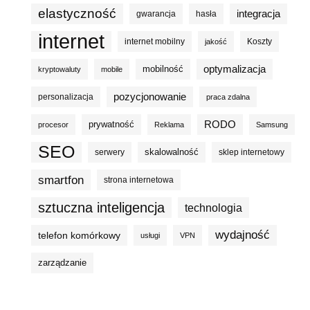
elastyczność
integracja
gwarancja
hasła
internet
internet mobilny
Koszty
jakość
optymalizacja
mobilność
kryptowaluty
mobile
pozycjonowanie
personalizacja
praca zdalna
prywatność
RODO
procesor
Reklama
Samsung
SEO
skalowalność
serwery
sklep internetowy
smartfon
strona internetowa
sztuczna inteligencja
technologia
wydajność
telefon komórkowy
usługi
VPN
zarządzanie