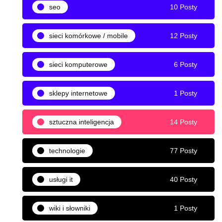
seo
10 Posty
sieci komórkowe / mobile
12 Posty
sieci komputerowe
6 Posty
sklepy internetowe
1 Posty
sztuczna inteligencja
14 Posty
technologie
77 Posty
usługi it
40 Posty
wiki i słowniki
1 Posty