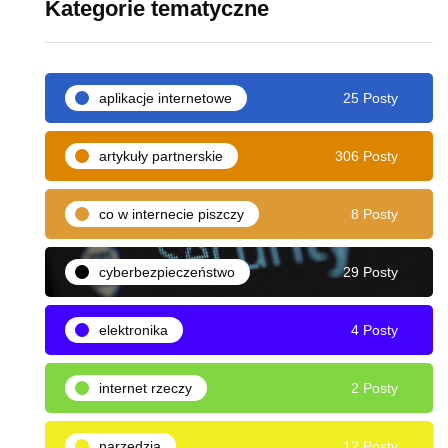
Kategorie tematyczne
aplikacje internetowe
25 Posty
artykuły partnerskie
306 Posty
co w internecie piszczy
8 Posty
cyberbezpieczeństwo
29 Posty
elektronika
4 Posty
internet rzeczy
2 Posty
narzędzia
12 Posty