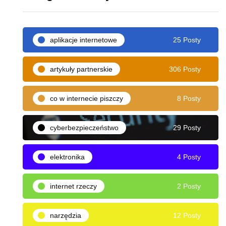
aplikacje internetowe
25 Posty
artykuły partnerskie
306 Posty
co w internecie piszczy
8 Posty
cyberbezpieczeństwo
29 Posty
elektronika
4 Posty
internet rzeczy
2 Posty
narzędzia
12 Posty