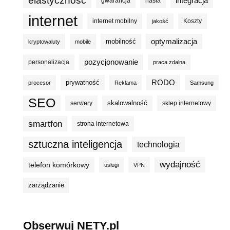
elastyczność
integracja
gwarancja
hasła
internet
internet mobilny
Koszty
jakość
optymalizacja
mobilność
kryptowaluty
mobile
pozycjonowanie
personalizacja
praca zdalna
prywatność
RODO
procesor
Reklama
Samsung
SEO
skalowalność
serwery
sklep internetowy
smartfon
strona internetowa
sztuczna inteligencja
technologia
wydajność
telefon komórkowy
usługi
VPN
zarządzanie
Obserwuj NETY.pl