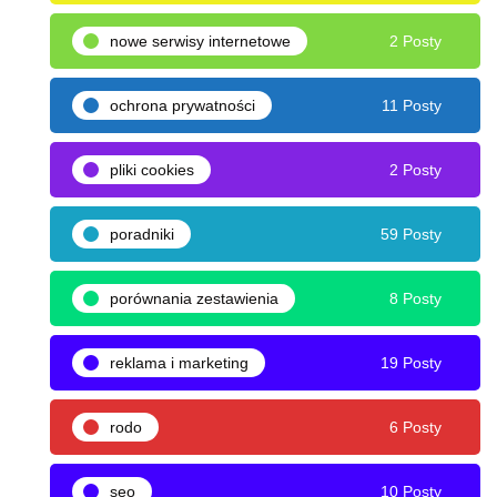
nowe serwisy internetowe
2 Posty
ochrona prywatności
11 Posty
pliki cookies
2 Posty
poradniki
59 Posty
porównania zestawienia
8 Posty
reklama i marketing
19 Posty
rodo
6 Posty
seo
10 Posty