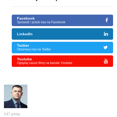
Facebook
Sprawdź i polub nas na Facebook
LinkedIn
Twitter
Obserwuj nas na Twitter
Youtube
Oglądaj nasze filmy na kanale Youtube
147 posty