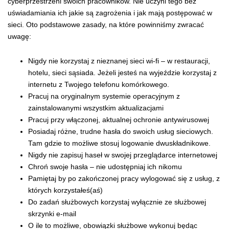
cyberprzestrzeni swoich pracowników. Nie uczyni tego bez
uświadamiania ich jakie są zagrożenia i jak mają postępować w
sieci. Oto podstawowe zasady, na które powinniśmy zwracać
uwagę:
Nigdy nie korzystaj z nieznanej sieci wi-fi – w restauracji,
hotelu, sieci sąsiada. Jeżeli jesteś na wyjeździe korzystaj z
internetu z Twojego telefonu komórkowego.
Pracuj na oryginalnym systemie operacyjnym z
zainstalowanymi wszystkim aktualizacjami
Pracuj przy włączonej, aktualnej ochronie antywirusowej
Posiadaj różne, trudne hasła do swoich usług sieciowych.
Tam gdzie to możliwe stosuj logowanie dwuskładnikowe.
Nigdy nie zapisuj haseł w swojej przeglądarce internetowej
Chroń swoje hasła – nie udostępniaj ich nikomu
Pamiętaj by po zakończonej pracy wylogować się z usług, z
których korzystałeś(aś)
Do zadań służbowych korzystaj wyłącznie ze służbowej
skrzynki e-mail
O ile to możliwe, obowiązki służbowe wykonuj będąc