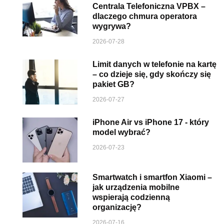
Centrala Telefoniczna VPBX –
dlaczego chmura operatora
wygrywa?
2026-07-28
Limit danych w telefonie na kartę
– co dzieje się, gdy skończy się
pakiet GB?
2026-07-27
iPhone Air vs iPhone 17 - który
model wybrać?
2026-07-23
Smartwatch i smartfon Xiaomi –
jak urządzenia mobilne
wspierają codzienną
organizację?
2026-07-16