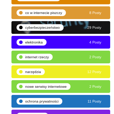
co w internecie piszczy
8 Posty
cyberbezpieczeństwo
29 Posty
elektronika
4 Posty
internet rzeczy
2 Posty
narzędzia
12 Posty
nowe serwisy internetowe
2 Posty
ochrona prywatności
11 Posty