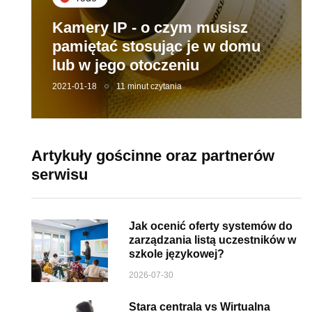
Kamery IP - o czym musisz
pamiętać stosując je w domu
lub w jego otoczeniu
2021-01-18
11 minut czytania
Artykuły gościnne oraz partnerów
serwisu
Jak ocenić oferty systemów do
zarządzania listą uczestników w
szkole językowej?
2026-07-30
Stara centrala vs Wirtualna