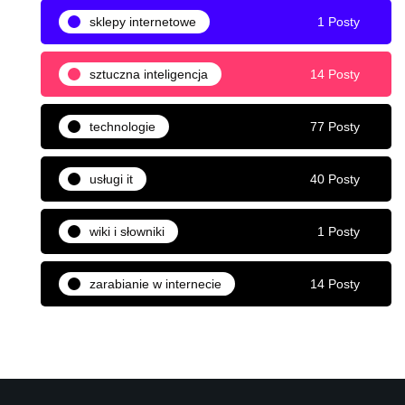
sklepy internetowe
1 Posty
sztuczna inteligencja
14 Posty
technologie
77 Posty
usługi it
40 Posty
wiki i słowniki
1 Posty
zarabianie w internecie
14 Posty