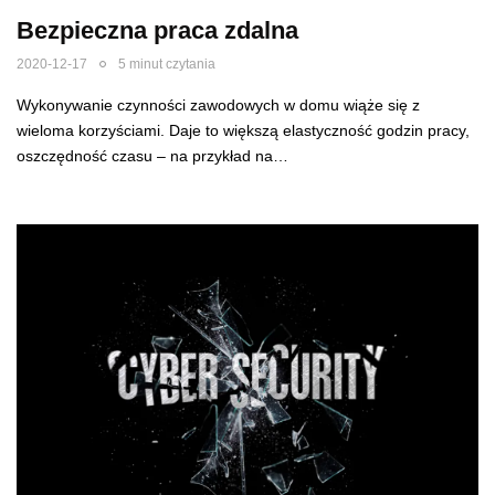
Bezpieczna praca zdalna
2020-12-17
5 minut czytania
Wykonywanie czynności zawodowych w domu wiąże się z
wieloma korzyściami. Daje to większą elastyczność godzin pracy,
oszczędność czasu – na przykład na…