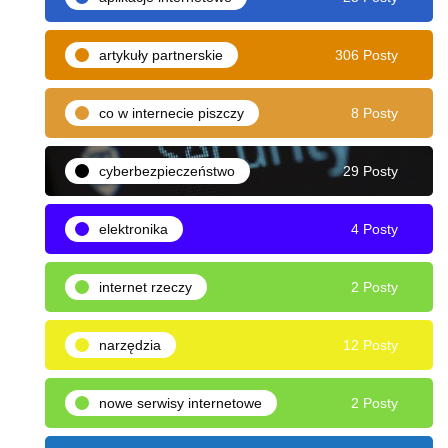
artykuły partnerskie
306 Posty
co w internecie piszczy
8 Posty
cyberbezpieczeństwo
29 Posty
elektronika
4 Posty
internet rzeczy
2 Posty
narzędzia
12 Posty
nowe serwisy internetowe
2 Posty