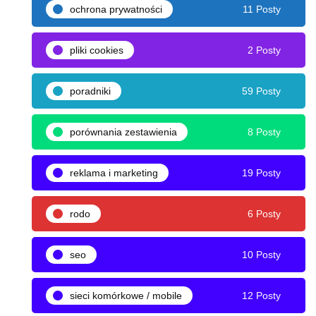
ochrona prywatności
11 Posty
pliki cookies
2 Posty
poradniki
59 Posty
porównania zestawienia
8 Posty
reklama i marketing
19 Posty
rodo
6 Posty
seo
10 Posty
sieci komórkowe / mobile
12 Posty