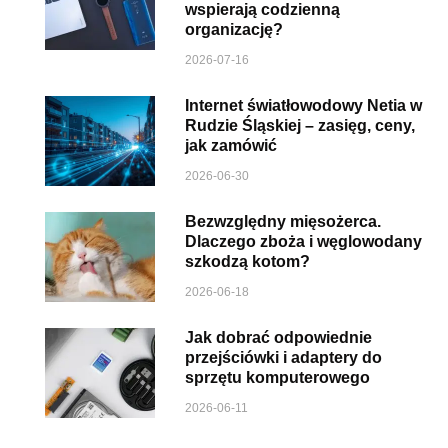
wspierają codzienną
organizację?
2026-07-16
Internet światłowodowy Netia w
Rudzie Śląskiej – zasięg, ceny,
jak zamówić
2026-06-30
Bezwzględny mięsożerca.
Dlaczego zboża i węglowodany
szkodzą kotom?
2026-06-18
Jak dobrać odpowiednie
przejściówki i adaptery do
sprzętu komputerowego
2026-06-11