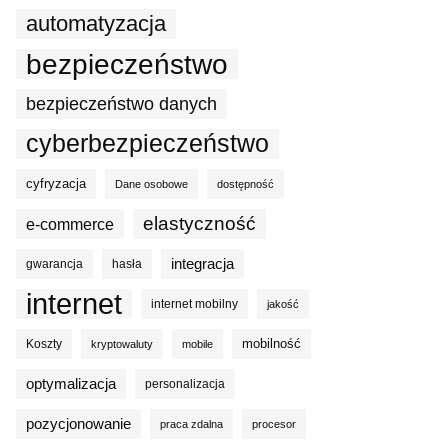
automatyzacja
bezpieczeństwo
bezpieczeństwo danych
cyberbezpieczeństwo
cyfryzacja
Dane osobowe
dostępność
elastyczność
e-commerce
integracja
gwarancja
hasła
internet
internet mobilny
jakość
mobilność
Koszty
kryptowaluty
mobile
optymalizacja
personalizacja
pozycjonowanie
praca zdalna
procesor