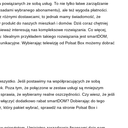
ia powiązanych ze sobą usług. To nie tylko łatwe zarządzanie
 zasadami wybranego abonamentu), ale też wygoda płatności.
 różnymi dostawcami, to jednak mamy świadomość, że
y produkt do naszych mieszkań i domów. Dziś coraz chętniej
nieważ interesują nas kompleksowe rozwiązania. Co więcej,
. Idealnym przykładem takiego rozwiązania jest smartDOM,
munikacyjne. Wybierając telewizję od Polsat Box możemy dobrać
 wszystko. Jeśli postawimy na współpracujących ze sobą
ek. Poza tym, że połączone w zestaw usługi są mniejszym
prawia, że wybieramy realne oszczędności. Czy wiesz, że jeśli
 włączyć dodatkowo rabat smartDOM? Dobierając do tego
sz, który pakiet wybrać, sprawdź na stronie Polsat Box i
w priorytetem. Umiejętne zarządzanie finansami daje nam