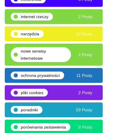
internet rzeczy
2 Posty
narzędzia
12 Posty
nowe serwisy
2 Posty
internetowe
ochrona prywatności
11 Posty
pliki cookies
2 Posty
poradniki
59 Posty
porównania zestawienia
8 Posty