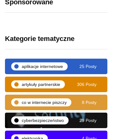
Sponsorowane
Kategorie tematyczne
aplikacje internetowe
25 Posty
artykuły partnerskie
306 Posty
co w internecie piszczy
8 Posty
cyberbezpieczeństwo
29 Posty
elektronika
4 Posty