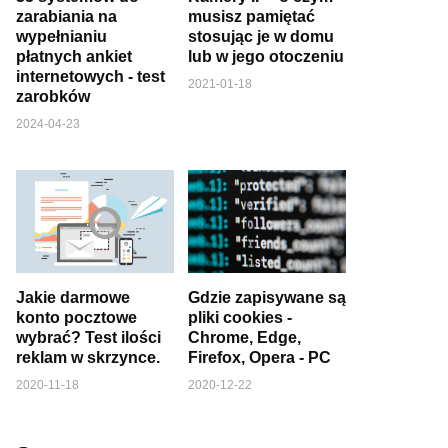
zarabiania na
musisz pamiętać
wypełnianiu
stosując je w domu
płatnych ankiet
lub w jego otoczeniu
internetowych - test
2021-01-18
zarobków
2024-04-23
Jakie darmowe
Gdzie zapisywane są
konto pocztowe
pliki cookies -
wybrać? Test ilości
Chrome, Edge,
reklam w skrzynce.
Firefox, Opera - PC
2020-11-18
2020-12-22