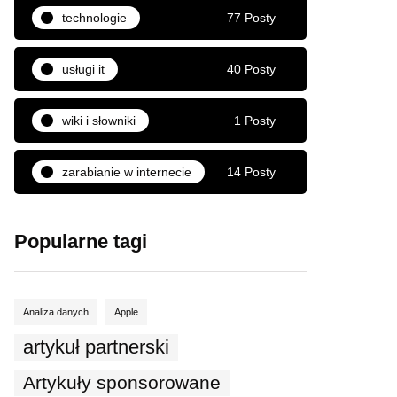
technologie
77 Posty
usługi it
40 Posty
wiki i słowniki
1 Posty
zarabianie w internecie
14 Posty
Popularne tagi
Analiza danych
Apple
artykuł partnerski
Artykuły sponsorowane