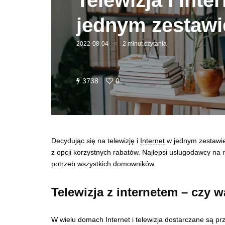
Telewizja i Inte
jednym zestawie
2022-08-04
2 minut czytania
3738
0
Decydując się na telewizję i
Internet
w jednym zestawie,
z opcji korzystnych rabatów. Najlepsi usługodawcy na
potrzeb wszystkich domowników.
Telewizja z internetem – czy w
W wielu domach Internet i telewizja dostarczane są p