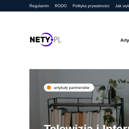
Regulamin
RODO
Polityka prywatności
Jak wył
Arty
artykuły partnerskie