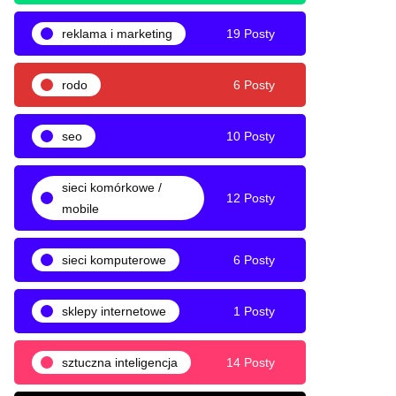
reklama i marketing
19 Posty
rodo
6 Posty
seo
10 Posty
sieci komórkowe /
12 Posty
mobile
sieci komputerowe
6 Posty
sklepy internetowe
1 Posty
sztuczna inteligencja
14 Posty