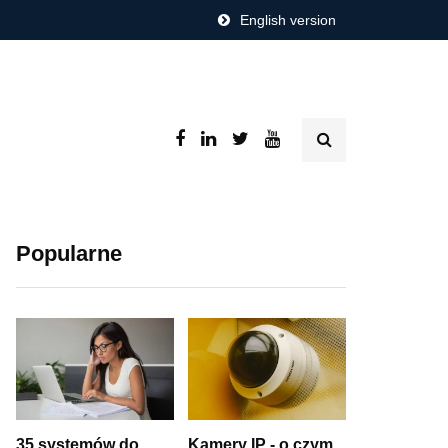
English version
Popularne
35 systemów do
Kamery IP - o czym