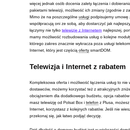
więcej jednak osób docenia zalety łączenia i dobieran
pakietami telewizji, możliwość ich zmiany (zgodnie z
Mimo że na poszczególne
usługi
podpisujemy umowę z
współpracują oni ze sobą, aby dostarczyć jak najlepsz
łączymy nie tylko
telewizję z Internetem
najlepszej, po
mamy możliwość rozbudowania usług o kolejne moduły
którego zakres znacznie wykracza poza usługi teleko
Internet, który jest częścią
oferty
smartDOM.
Telewizja i Internet z rabatem
Kompleksowa oferta i możliwość łączenia usług to nie
dostawców, możemy korzystać też z atrakcyjnych zniż
obciążeniem dla dodatkowego budżetu, opcja rabatów s
masz telewizję od Polsat Box i
telefon
z Plusa, możesz
Internet, korzystasz z kolejnych rabatów. Jeśli nie wie
przekonaj się, jak łatwo podjąć decyzję.
Dziś dbałość o domowy budżet jest w większości domó