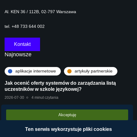
Al. KEN 36 / 112B, 02-797 Warszawa
tel. +48 733 644 002
Kontakt
Najnowsze
aplikacje internetowe
artykuły partnerskie
Jak ocenić oferty systemów do zarządzania listą
uczestników w szkole językowej?
2026-07-30
4 minut czytania
Akceptuję
artykuły partnerskie
technologie
Stara centrala vs Wirtualna Centrala Telefoniczna
Ten serwis wykorzystuje pliki cookies
VPBX – dlaczego chmura operatora wygrywa?