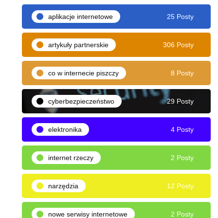
aplikacje internetowe
25 Posty
artykuły partnerskie
306 Posty
co w internecie piszczy
8 Posty
cyberbezpieczeństwo
29 Posty
elektronika
4 Posty
internet rzeczy
2 Posty
narzędzia
12 Posty
nowe serwisy internetowe
2 Posty