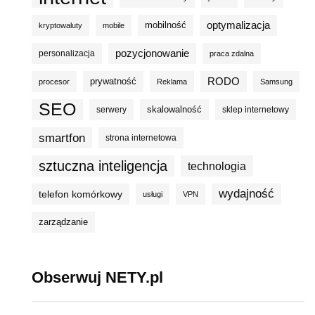
optymalizacja
mobilność
kryptowaluty
mobile
pozycjonowanie
personalizacja
praca zdalna
prywatność
RODO
procesor
Reklama
Samsung
SEO
skalowalność
serwery
sklep internetowy
smartfon
strona internetowa
sztuczna inteligencja
technologia
wydajność
telefon komórkowy
usługi
VPN
zarządzanie
Obserwuj NETY.pl