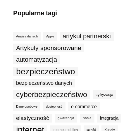
Popularne tagi
artykuł partnerski
Analiza danych
Apple
Artykuły sponsorowane
automatyzacja
bezpieczeństwo
bezpieczeństwo danych
cyberbezpieczeństwo
cyfryzacja
e-commerce
Dane osobowe
dostępność
elastyczność
integracja
gwarancja
hasła
internet
internet mobilny
Koszty
jakość