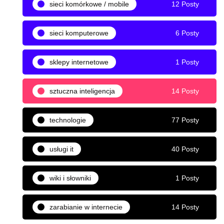
sieci komórkowe / mobile
12 Posty
sieci komputerowe
6 Posty
sklepy internetowe
1 Posty
sztuczna inteligencja
14 Posty
technologie
77 Posty
usługi it
40 Posty
wiki i słowniki
1 Posty
zarabianie w internecie
14 Posty