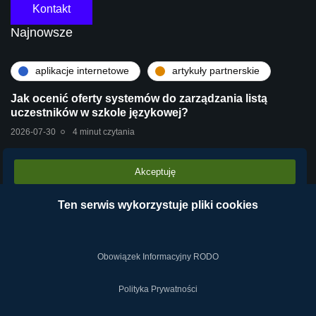
Kontakt
Najnowsze
aplikacje internetowe
artykuły partnerskie
Jak ocenić oferty systemów do zarządzania listą
uczestników w szkole językowej?
2026-07-30
4 minut czytania
Akceptuję
artykuły partnerskie
technologie
Stara centrala vs Wirtualna Centrala Telefoniczna
Ten serwis wykorzystuje pliki cookies
VPBX – dlaczego chmura operatora wygrywa?
2026-07-28
2 minut czytania
Obowiązek Informacyjny RODO
Polityka Prywatności