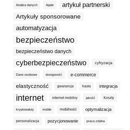
artykuł partnerski
Analiza danych
Apple
Artykuły sponsorowane
automatyzacja
bezpieczeństwo
bezpieczeństwo danych
cyberbezpieczeństwo
cyfryzacja
e-commerce
Dane osobowe
dostępność
elastyczność
integracja
gwarancja
hasła
internet
internet mobilny
Koszty
jakość
optymalizacja
mobilność
kryptowaluty
mobile
pozycjonowanie
personalizacja
praca zdalna