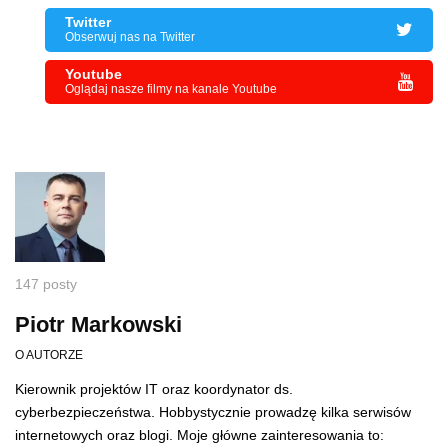
Twitter
Obserwuj nas na Twitter
Youtube
Oglądaj nasze filmy na kanale Youtube
147 posty
Piotr Markowski
O AUTORZE
Kierownik projektów IT oraz koordynator ds.
cyberbezpieczeństwa. Hobbystycznie prowadzę kilka serwisów
internetowych oraz blogi. Moje główne zainteresowania to: