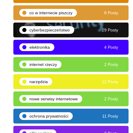
co w internecie piszczy
8 Posty
cyberbezpieczeństwo
29 Posty
elektronika
4 Posty
internet rzeczy
2 Posty
narzędzia
12 Posty
nowe serwisy internetowe
2 Posty
ochrona prywatności
11 Posty