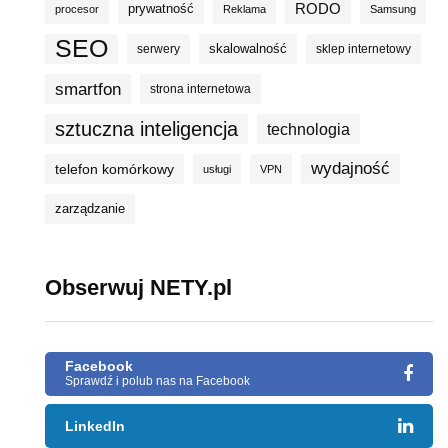
prywatność
RODO
procesor
Reklama
Samsung
SEO
skalowalność
serwery
sklep internetowy
smartfon
strona internetowa
sztuczna inteligencja
technologia
wydajność
telefon komórkowy
usługi
VPN
zarządzanie
Obserwuj NETY.pl
Facebook
Sprawdź i polub nas na Facebook
LinkedIn