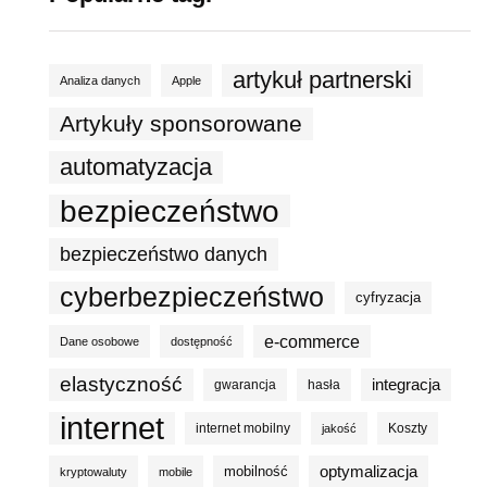
artykuł partnerski
Analiza danych
Apple
Artykuły sponsorowane
automatyzacja
bezpieczeństwo
bezpieczeństwo danych
cyberbezpieczeństwo
cyfryzacja
e-commerce
Dane osobowe
dostępność
elastyczność
integracja
gwarancja
hasła
internet
internet mobilny
Koszty
jakość
optymalizacja
mobilność
kryptowaluty
mobile