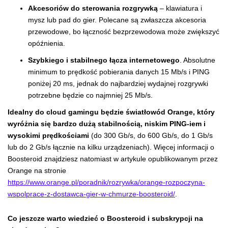
Akcesoriów do sterowania rozgrywką
– klawiatura i
mysz lub pad do gier. Polecane są zwłaszcza akcesoria
przewodowe, bo łączność bezprzewodowa może zwiększyć
opóźnienia.
Szybkiego i stabilnego łącza internetowego
. Absolutne
minimum to prędkość pobierania danych 15 Mb/s i PING
poniżej 20 ms, jednak do najbardziej wydajnej rozgrywki
potrzebne będzie co najmniej 25 Mb/s.
Idealny do cloud gamingu będzie światłowód Orange, który
wyróżnia się bardzo dużą stabilnością, niskim PING-iem i
wysokimi prędkościami
(do 300 Gb/s, do 600 Gb/s, do 1 Gb/s
lub do 2 Gb/s łącznie na kilku urządzeniach). Więcej informacji o
Boosteroid znajdziesz natomiast w artykule opublikowanym przez
Orange na stronie
https://www.orange.pl/poradnik/rozrywka/orange-rozpoczyna-
wspolprace-z-dostawca-gier-w-chmurze-boosteroid/
.
Co jeszcze warto wiedzieć o Boosteroid i subskrypcji na