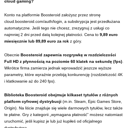
cloud gaming?
Konto na platformie Boosteroid założysz przez stronę
cloud.boosteroid.com/auth/login, a subskrypcja jest przedłużana
automatyczne. Jeśli tego nie chcesz, zrezygnuj z usługi co
najmniej 2 dni przed datą kolejnej płatności. Cena to
9,89 euro
miesięcznie lub 89,89 euro za rok
z góry.
Obecnie
Boosteroid zapewnia rozgrywkę w rozdzielczości
Full HD z płynnością na poziomie 60 klatek na sekundę (fps)
.
Wkrótce firma zamierza jednak wprowadzić jeszcze wyższe
parametry, które wyraźnie przebiją konkurencję (rozdzielczość 4K
i klatkowanie aż do 240 fps).
Biblioteka Boosteroid obejmuje kilkaset tytułów z różnych
platform cyfrowej dystrybucji
(m.in. Steam, Epic Games Store,
Origin). Na liście znajduje się wiele darmowych tytułów, lecz także
te płatne. Gry z kategorii „wymagana płatność” możesz natomiast
uruchomić, jeśli kupisz je lub już kupiłeś od oficjalnego
dystrybutora.