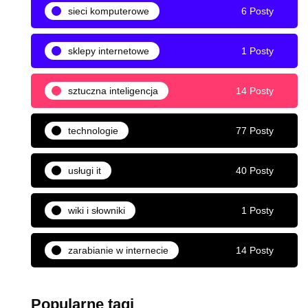
sieci komputerowe
6 Posty
sklepy internetowe
1 Posty
sztuczna inteligencja
14 Posty
technologie
77 Posty
usługi it
40 Posty
wiki i słowniki
1 Posty
zarabianie w internecie
14 Posty
Popularne tagi