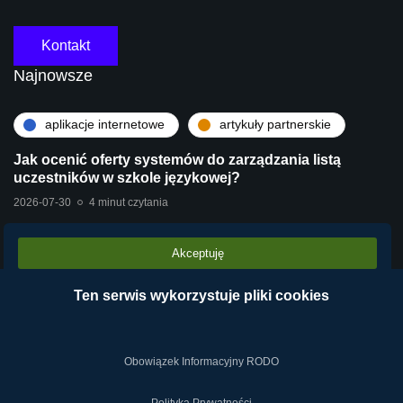
Kontakt
Najnowsze
aplikacje internetowe
artykuły partnerskie
Jak ocenić oferty systemów do zarządzania listą
uczestników w szkole językowej?
2026-07-30
4 minut czytania
Akceptuję
artykuły partnerskie
technologie
Stara centrala vs Wirtualna Centrala Telefoniczna
Ten serwis wykorzystuje pliki cookies
VPBX – dlaczego chmura operatora wygrywa?
2026-07-28
2 minut czytania
Obowiązek Informacyjny RODO