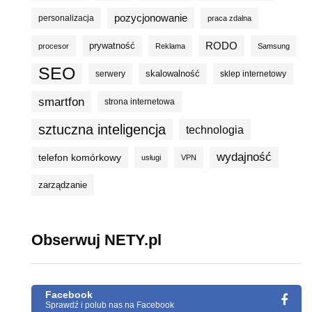
pozycjonowanie
personalizacja
praca zdalna
prywatność
RODO
procesor
Reklama
Samsung
SEO
skalowalność
serwery
sklep internetowy
smartfon
strona internetowa
sztuczna inteligencja
technologia
wydajność
telefon komórkowy
usługi
VPN
zarządzanie
Obserwuj NETY.pl
Facebook
Sprawdź i polub nas na Facebook