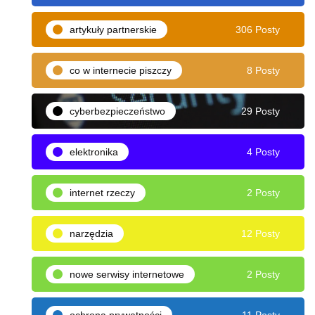
artykuły partnerskie
306 Posty
co w internecie piszczy
8 Posty
cyberbezpieczeństwo
29 Posty
elektronika
4 Posty
internet rzeczy
2 Posty
narzędzia
12 Posty
nowe serwisy internetowe
2 Posty
ochrona prywatności
11 Posty