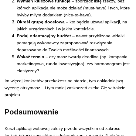
Wymień kluczowe funkcje
– sporządź listę rzeczy, bez
których aplikacja nie może działać (must-have) i tych, które
byłyby miłym dodatkiem (nice-to-have).
Określ grupę docelową
– kto będzie używał aplikacji, na
jakich urządzeniach i w jakim kontekście.
Podaj orientacyjny budżet
– nawet przybliżone widełki
pomagają wykonawcy zaproponować rozwiązanie
dopasowane do Twoich możliwości finansowych.
Wskaż termin
– czy masz twardy deadline (np. kampania
marketingowa, runda inwestycyjna), czy harmonogram jest
elastyczny?
Im więcej konkretów przekażesz na starcie, tym dokładniejszą
wycenę otrzymasz – i tym mniej zaskoczeń czeka Cię w trakcie
projektu.
Podsumowanie
Koszt aplikacji webowej zależy przede wszystkim od zakresu
funkcji, jakości specyfikacji i doświadczenia zespołu. Najtańsza