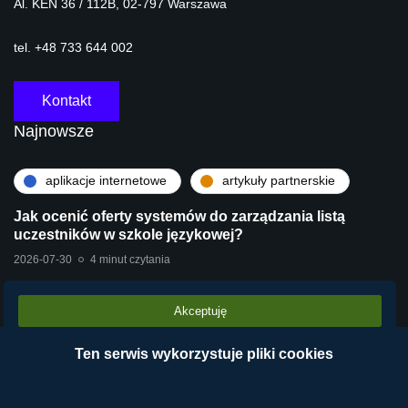
Al. KEN 36 / 112B, 02-797 Warszawa
tel. +48 733 644 002
Kontakt
Najnowsze
aplikacje internetowe
artykuły partnerskie
Jak ocenić oferty systemów do zarządzania listą
uczestników w szkole językowej?
2026-07-30
4 minut czytania
Akceptuję
artykuły partnerskie
technologie
Stara centrala vs Wirtualna Centrala Telefoniczna
Ten serwis wykorzystuje pliki cookies
VPBX – dlaczego chmura operatora wygrywa?
2026-07-28
2 minut czytania