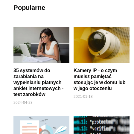
Popularne
35 systemów do
Kamery IP - o czym
zarabiania na
musisz pamiętać
wypełnianiu płatnych
stosując je w domu lub
ankiet internetowych -
w jego otoczeniu
test zarobków
2021-01-18
2024-04-23