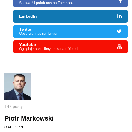
Sprawdź i polub nas na Facebook
LinkedIn
Twitter
Obserwuj nas na Twitter
Youtube
Oglądaj nasze filmy na kanale Youtube
147 posty
Piotr Markowski
O AUTORZE