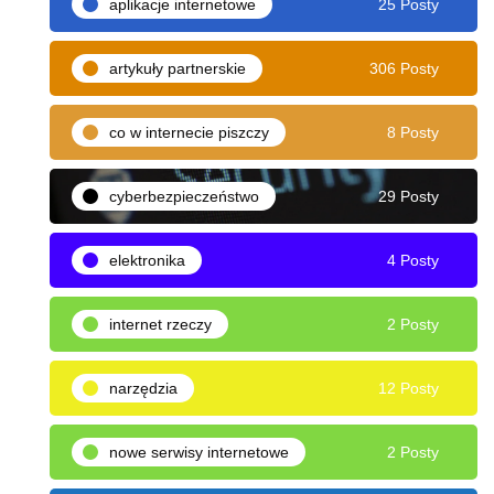
aplikacje internetowe
25 Posty
artykuły partnerskie
306 Posty
co w internecie piszczy
8 Posty
cyberbezpieczeństwo
29 Posty
elektronika
4 Posty
internet rzeczy
2 Posty
narzędzia
12 Posty
nowe serwisy internetowe
2 Posty