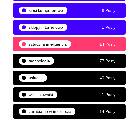
sieci komputerowe
6 Posty
sklepy internetowe
1 Posty
sztuczna inteligencja
14 Posty
technologie
77 Posty
usługi it
40 Posty
wiki i słowniki
1 Posty
zarabianie w internecie
14 Posty