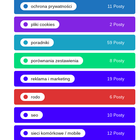
ochrona prywatności
11 Posty
pliki cookies
2 Posty
poradniki
59 Posty
porównania zestawienia
8 Posty
reklama i marketing
19 Posty
rodo
6 Posty
seo
10 Posty
sieci komórkowe / mobile
12 Posty