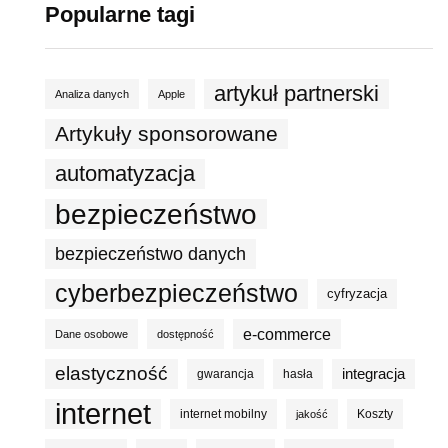
Popularne tagi
artykuł partnerski
Analiza danych
Apple
Artykuły sponsorowane
automatyzacja
bezpieczeństwo
bezpieczeństwo danych
cyberbezpieczeństwo
cyfryzacja
e-commerce
Dane osobowe
dostępność
elastyczność
integracja
gwarancja
hasła
internet
internet mobilny
Koszty
jakość