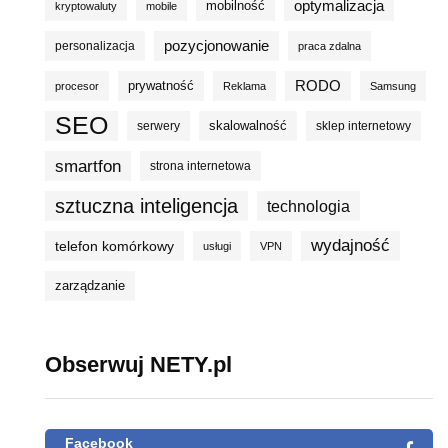
optymalizacja
mobilność
kryptowaluty
mobile
pozycjonowanie
personalizacja
praca zdalna
prywatność
RODO
procesor
Reklama
Samsung
SEO
skalowalność
serwery
sklep internetowy
smartfon
strona internetowa
sztuczna inteligencja
technologia
wydajność
telefon komórkowy
usługi
VPN
zarządzanie
Obserwuj NETY.pl
Facebook