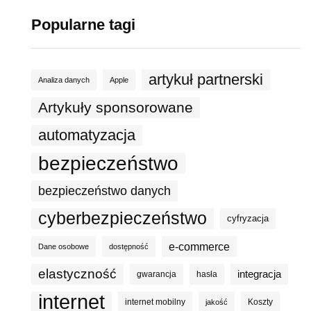
Popularne tagi
artykuł partnerski
Analiza danych
Apple
Artykuły sponsorowane
automatyzacja
bezpieczeństwo
bezpieczeństwo danych
cyberbezpieczeństwo
cyfryzacja
e-commerce
Dane osobowe
dostępność
elastyczność
integracja
gwarancja
hasła
internet
internet mobilny
Koszty
jakość