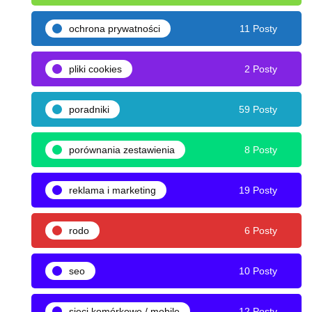
ochrona prywatności
11 Posty
pliki cookies
2 Posty
poradniki
59 Posty
porównania zestawienia
8 Posty
reklama i marketing
19 Posty
rodo
6 Posty
seo
10 Posty
sieci komórkowe / mobile
12 Posty