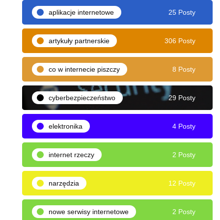
aplikacje internetowe
25 Posty
artykuły partnerskie
306 Posty
co w internecie piszczy
8 Posty
cyberbezpieczeństwo
29 Posty
elektronika
4 Posty
internet rzeczy
2 Posty
narzędzia
12 Posty
nowe serwisy internetowe
2 Posty