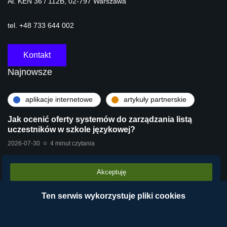
Al. KEN 36 / 112B, 02-797 Warszawa
tel. +48 733 644 002
Kontakt
Najnowsze
aplikacje internetowe
artykuły partnerskie
Jak ocenić oferty systemów do zarządzania listą
uczestników w szkole językowej?
2026-07-30
4 minut czytania
Akceptuję
artykuły partnerskie
technologie
Stara centrala vs Wirtualna Centrala Telefoniczna
Ten serwis wykorzystuje pliki cookies
VPBX – dlaczego chmura operatora wygrywa?
2026-07-28
2 minut czytania