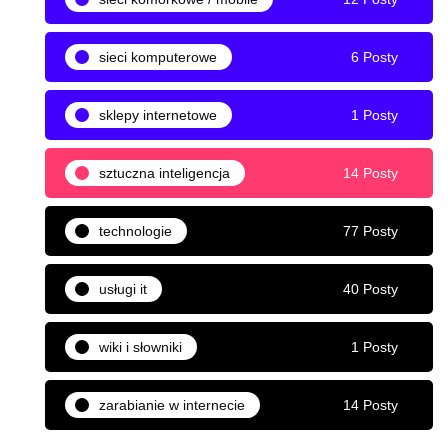
sieci komputerowe
6 Posty
sklepy internetowe
1 Posty
sztuczna inteligencja
14 Posty
technologie
77 Posty
usługi it
40 Posty
wiki i słowniki
1 Posty
zarabianie w internecie
14 Posty