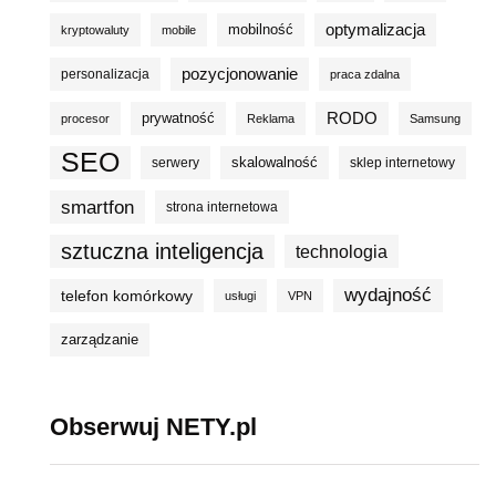
optymalizacja
mobilność
kryptowaluty
mobile
pozycjonowanie
personalizacja
praca zdalna
prywatność
RODO
procesor
Reklama
Samsung
SEO
skalowalność
serwery
sklep internetowy
smartfon
strona internetowa
sztuczna inteligencja
technologia
wydajność
telefon komórkowy
usługi
VPN
zarządzanie
Obserwuj NETY.pl