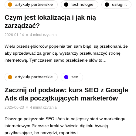
artykuły partnerskie
technologie
usługi it
Czym jest lokalizacja i jak nią
zarządzać?
2026-01-14
4 minut czytania
Wielu przedsiębiorców popełnia ten sam błąd: są przekonani, że
aby sprzedawać za granicą, wystarczy przetłumaczyć stronę
internetową. Tymczasem samo przełożenie słów to…
artykuły partnerskie
seo
Zacznij od podstaw: kurs SEO z Google
Ads dla początkujących marketerów
2025-06-23
4 minut czytania
Dlaczego połączenie SEO i Ads to najlepszy start w marketingu
internetowym Pierwsze kroki w świecie digitalu bywają
przytłaczające, bo narzędzi, raportów i…