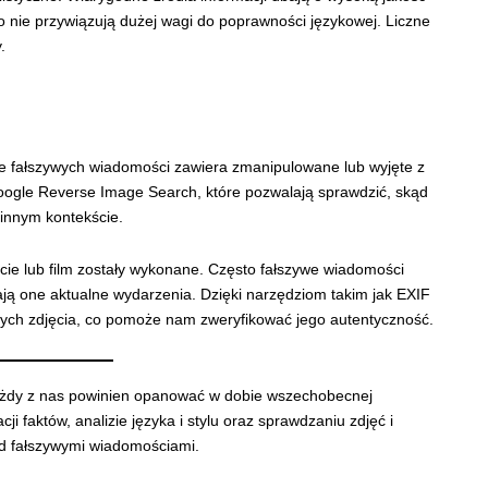
o nie przywiązują dużej wagi do poprawności językowej. Liczne
.
ele fałszywych wiadomości zawiera zmanipulowane lub wyjęte z
ak Google Reverse Image Search, które pozwalają sprawdzić, skąd
 innym kontekście.
cie lub film zostały wykonane. Często fałszywe wiadomości
iają one aktualne wydarzenia. Dzięki narzędziom takim jak EXIF
ch zdjęcia, co pomoże nam zweryfikować jego autentyczność.
każdy z nas powinien opanować w dobie wszechobecnej
acji faktów, analizie języka i stylu oraz sprawdzaniu zdjęć i
ed fałszywymi wiadomościami.