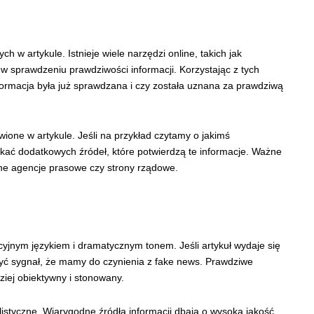
h w artykule. Istnieje wiele narzędzi online, takich jak
w sprawdzeniu prawdziwości informacji. Korzystając z tych
ormacja była już sprawdzana i czy została uznana za prawdziwą
one w artykule. Jeśli na przykład czytamy o jakimś
kać dodatkowych źródeł, które potwierdzą te informacje. Ważne
nane agencje prasowe czy strony rządowe.
yjnym językiem i dramatycznym tonem. Jeśli artykuł wydaje się
być sygnał, że mamy do czynienia z fake news. Prawdziwe
iej obiektywny i stonowany.
istyczne. Wiarygodne źródła informacji dbają o wysoką jakość