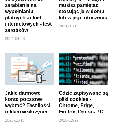
zarabiania na
musisz pamiętać
wypełnianiu
stosując je w domu
płatnych ankiet
lub w jego otoczeniu
internetowych - test
2021-01-18
zarobków
2024-04-23
Jakie darmowe
Gdzie zapisywane są
konto pocztowe
pliki cookies -
wybrać? Test ilości
Chrome, Edge,
reklam w skrzynce.
Firefox, Opera - PC
2020-11-18
2020-12-22