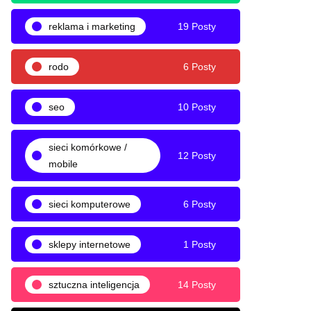
reklama i marketing
19 Posty
rodo
6 Posty
seo
10 Posty
sieci komórkowe /
12 Posty
mobile
sieci komputerowe
6 Posty
sklepy internetowe
1 Posty
sztuczna inteligencja
14 Posty