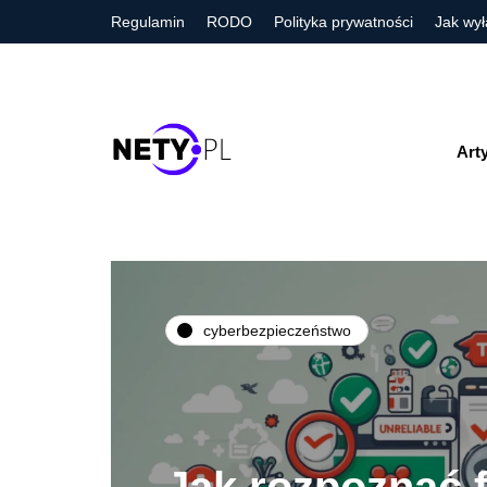
Regulamin
RODO
Polityka prywatności
Jak wył
Art
cyberbezpieczeństwo