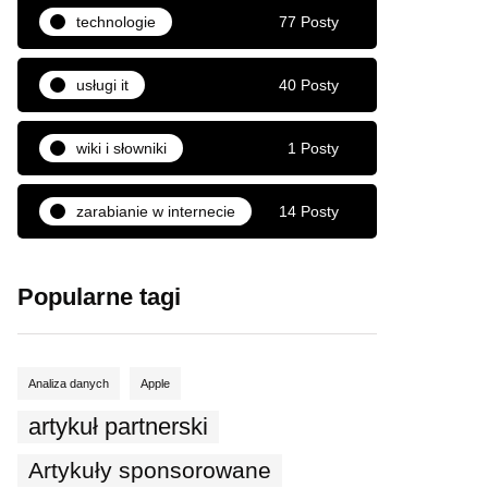
technologie
77 Posty
usługi it
40 Posty
wiki i słowniki
1 Posty
zarabianie w internecie
14 Posty
Popularne tagi
Analiza danych
Apple
artykuł partnerski
Artykuły sponsorowane