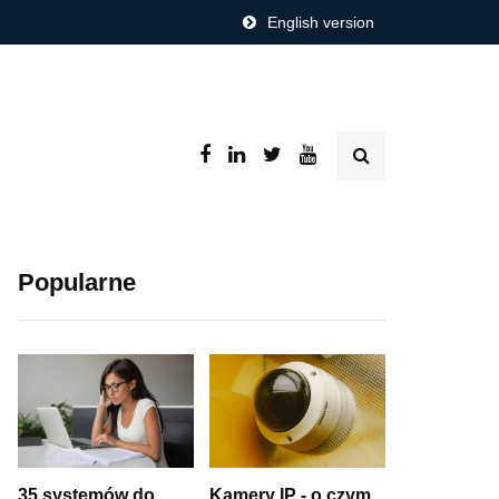
English version
Popularne
35 systemów do
Kamery IP - o czym