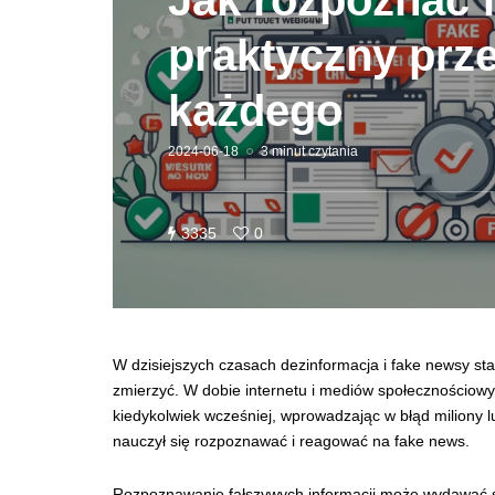
Jak rozpoznać 
praktyczny prz
każdego
2024-06-18
3 minut czytania
3335
0
W dzisiejszych czasach dezinformacja i fake newsy st
zmierzyć. W dobie internetu i mediów społecznościowyc
kiedykolwiek wcześniej, wprowadzając w błąd miliony l
nauczył się rozpoznawać i reagować na fake news.
Rozpoznawanie fałszywych informacji może wydawać się 