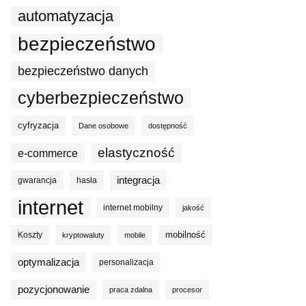
automatyzacja
bezpieczeństwo
bezpieczeństwo danych
cyberbezpieczeństwo
cyfryzacja
Dane osobowe
dostępność
elastyczność
e-commerce
integracja
gwarancja
hasła
internet
internet mobilny
jakość
mobilność
Koszty
kryptowaluty
mobile
optymalizacja
personalizacja
pozycjonowanie
praca zdalna
procesor