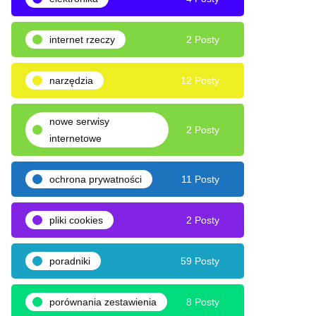
internet rzeczy
2 Posty
narzędzia
12 Posty
nowe serwisy
2 Posty
internetowe
ochrona prywatności
11 Posty
pliki cookies
2 Posty
poradniki
59 Posty
porównania zestawienia
8 Posty