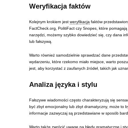
Weryfikacja faktów
Kolejnym krokiem jest
weryfikacja
faktów przedstawionyc
FactCheck.org, PolitiFact czy Snopes, które pomagają 
narzędzi, możemy szybko dowiedzieć się, czy dana inf
lub fałszywą.
Warto również samodzielnie sprawdzać dane przedstawi
wydarzeniu, które rzekomo miało miejsce, warto poszu
jest, aby korzystać z zaufanych źródeł, takich jak uz
Analiza języka i stylu
Fałszywe wiadomości często charakteryzują się sensac
być zbyt emocjonalny lub zbyt dramatyczny, może to 
informacje zazwyczaj są przedstawiane w sposób bardz
Warto także zwrócić uwagę na błędy gramatyczne i styl