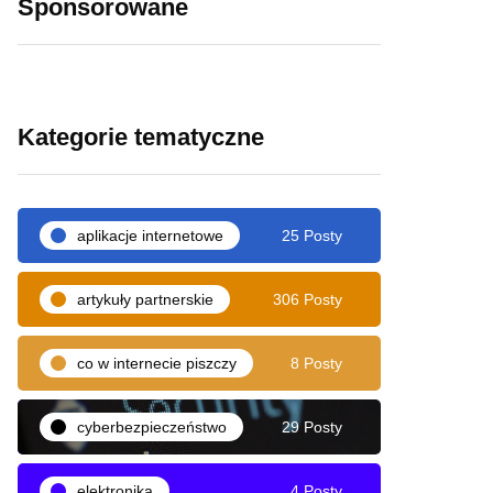
Sponsorowane
Kategorie tematyczne
aplikacje internetowe
25 Posty
artykuły partnerskie
306 Posty
co w internecie piszczy
8 Posty
cyberbezpieczeństwo
29 Posty
elektronika
4 Posty