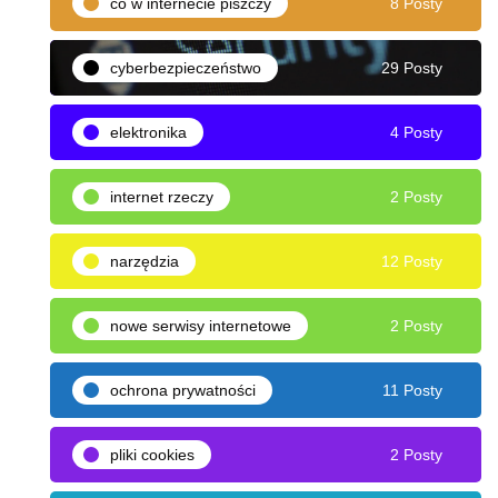
co w internecie piszczy
8 Posty
cyberbezpieczeństwo
29 Posty
elektronika
4 Posty
internet rzeczy
2 Posty
narzędzia
12 Posty
nowe serwisy internetowe
2 Posty
ochrona prywatności
11 Posty
pliki cookies
2 Posty