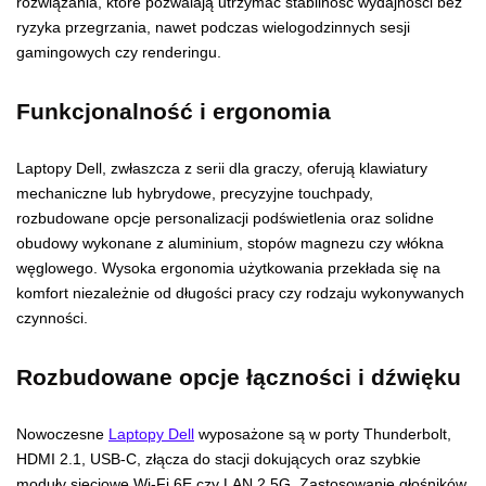
rozwiązania, które pozwalają utrzymać stabilność wydajności bez
ryzyka przegrzania, nawet podczas wielogodzinnych sesji
gamingowych czy renderingu.
Funkcjonalność i ergonomia
Laptopy Dell, zwłaszcza z serii dla graczy, oferują klawiatury
mechaniczne lub hybrydowe, precyzyjne touchpady,
rozbudowane opcje personalizacji podświetlenia oraz solidne
obudowy wykonane z aluminium, stopów magnezu czy włókna
węglowego. Wysoka ergonomia użytkowania przekłada się na
komfort niezależnie od długości pracy czy rodzaju wykonywanych
czynności.
Rozbudowane opcje łączności i dźwięku
Nowoczesne
Laptopy Dell
wyposażone są w porty Thunderbolt,
HDMI 2.1, USB-C, złącza do stacji dokujących oraz szybkie
moduły sieciowe Wi-Fi 6E czy LAN 2,5G. Zastosowanie głośników