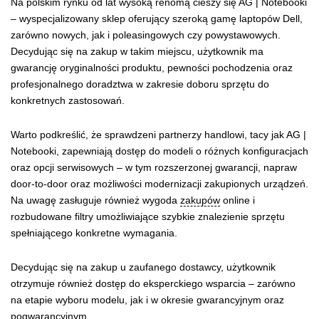
Na polskim rynku od lat wysoką renomą cieszy się AG | Notebooki
– wyspecjalizowany sklep oferujący szeroką gamę laptopów Dell,
zarówno nowych, jak i poleasingowych czy powystawowych.
Decydując się na zakup w takim miejscu, użytkownik ma
gwarancję oryginalności produktu, pewności pochodzenia oraz
profesjonalnego doradztwa w zakresie doboru sprzętu do
konkretnych zastosowań.
Warto podkreślić, że sprawdzeni partnerzy handlowi, tacy jak AG |
Notebooki, zapewniają dostęp do modeli o różnych konfiguracjach
oraz opcji serwisowych – w tym rozszerzonej gwarancji, napraw
door-to-door oraz możliwości modernizacji zakupionych urządzeń.
Na uwagę zasługuje również wygoda
zakupów
online i
rozbudowane filtry umożliwiające szybkie znalezienie sprzętu
spełniającego konkretne wymagania.
Decydując się na zakup u zaufanego dostawcy, użytkownik
otrzymuje również dostęp do eksperckiego wsparcia – zarówno
na etapie wyboru modelu, jak i w okresie gwarancyjnym oraz
pogwarancyjnym.