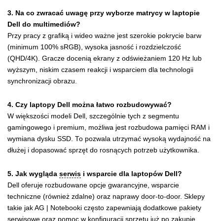
3. Na co zwracać uwagę przy wyborze matrycy w laptopie
Dell do multimediów?
Przy pracy z grafiką i wideo ważne jest szerokie pokrycie barw
(minimum 100% sRGB), wysoka jasność i rozdzielczość
(QHD/4K). Gracze docenią ekrany z odświeżaniem 120 Hz lub
wyższym, niskim czasem reakcji i wsparciem dla technologii
synchronizacji obrazu.
4. Czy laptopy Dell można łatwo rozbudowywać?
W większości modeli Dell, szczególnie tych z segmentu
gamingowego i premium, możliwa jest rozbudowa pamięci RAM i
wymiana dysku SSD. To pozwala utrzymać wysoką wydajność na
dłużej i dopasować sprzęt do rosnących potrzeb użytkownika.
5. Jak wygląda
serwis
i wsparcie dla laptopów Dell?
Dell oferuje rozbudowane opcje gwarancyjne, wsparcie
techniczne (również zdalne) oraz naprawy door-to-door. Sklepy
takie jak AG | Notebooki często zapewniają dodatkowe pakiety
serwisowe oraz pomoc w konfiguracji sprzętu już po zakupie.