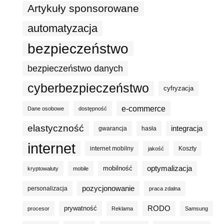
Artykuły sponsorowane
automatyzacja
bezpieczeństwo
bezpieczeństwo danych
cyberbezpieczeństwo
cyfryzacja
e-commerce
Dane osobowe
dostępność
elastyczność
integracja
gwarancja
hasła
internet
internet mobilny
Koszty
jakość
optymalizacja
mobilność
kryptowaluty
mobile
pozycjonowanie
personalizacja
praca zdalna
prywatność
RODO
procesor
Reklama
Samsung