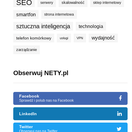
SEO
skalowalność
serwery
sklep internetowy
smartfon
strona internetowa
sztuczna inteligencja
technologia
wydajność
telefon komórkowy
usługi
VPN
zarządzanie
Obserwuj NETY.pl
Facebook
Sprawdź i polub nas na Facebook
LinkedIn
Twitter
Obserwuj nas na Twitter