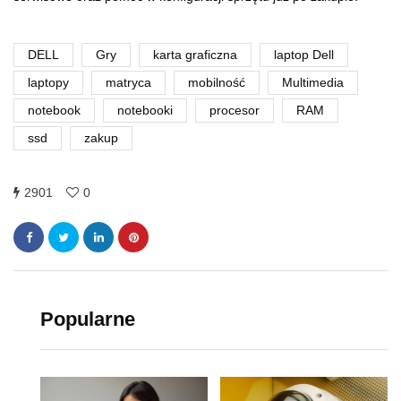
DELL
Gry
karta graficzna
laptop Dell
laptopy
matryca
mobilność
Multimedia
notebook
notebooki
procesor
RAM
ssd
zakup
2901
0
Popularne