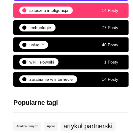
sztuczna inteligencja
14 Posty
technologie
77 Posty
usługi it
40 Posty
wiki i słowniki
1 Posty
zarabianie w internecie
14 Posty
Popularne tagi
artykuł partnerski
Analiza danych
Apple