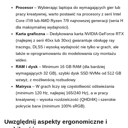
Procesor
– Wybierając laptopa do wymagających gier lub
pracy kreatywnej, warto postawić na procesory z serii Intel
Core i7/i9 lub AMD Ryzen 7/9 najnowszej generacji (seria H
dla maksymalnej wydajności).
Karta graficzna
– Dedykowana karta NVIDIA GeForce RTX
(najlepiej z serii 40xx lub 30xx) gwarantuje obsługę ray
tracingu, DLSS i wysoką wydajność nie tylko w grach, ale
także w oprogramowaniu do modelowania czy montażu
wideo.
RAM i dysk
– Minimum 16 GB RAM (dla bardziej
wymagających 32 GB), szybki dysk SSD NVMe od 512 GB
wzwyż, z możliwością rozbudowy.
Matryca
– W grach liczy się częstotliwość odświeżania
(minimum 120 Hz, najlepiej 165/240 Hz), a w pracy
kreatywnej – wysoka rozdzielczość (QHD/4K) i szerokie
pokrycie barw (minimum 100% sRGB).
Uwzględnij aspekty ergonomiczne i