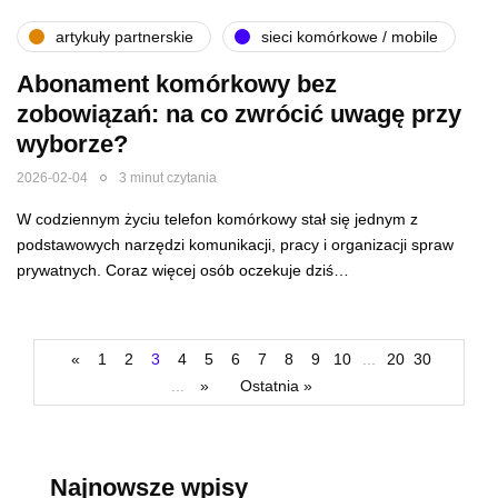
artykuły partnerskie
sieci komórkowe / mobile
Abonament komórkowy bez
zobowiązań: na co zwrócić uwagę przy
wyborze?
2026-02-04
3 minut czytania
W codziennym życiu telefon komórkowy stał się jednym z
podstawowych narzędzi komunikacji, pracy i organizacji spraw
prywatnych. Coraz więcej osób oczekuje dziś…
«
1
2
3
4
5
6
7
8
9
10
...
20
30
...
»
Ostatnia »
Najnowsze wpisy