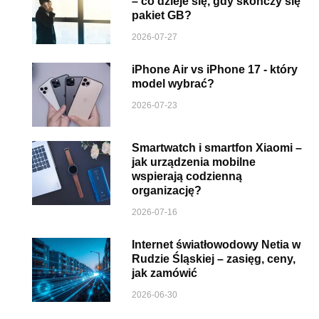
– co dzieje się, gdy skończy się
pakiet GB?
2026-07-27
iPhone Air vs iPhone 17 - który
model wybrać?
2026-07-23
Smartwatch i smartfon Xiaomi –
jak urządzenia mobilne
wspierają codzienną
organizację?
2026-07-16
Internet światłowodowy Netia w
Rudzie Śląskiej – zasięg, ceny,
jak zamówić
2026-06-30