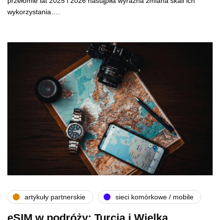
przełomie lat 2025 i 2026 nastąpiła wyraźna zmiana skali ich
wykorzystania….
artykuły partnerskie
sieci komórkowe / mobile
eSIM w podróży: Turcja i Wielka