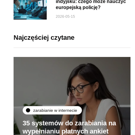
indyjsku: czego może nauczyć
europejską policję?
2026-05-15
Najczęściej czytane
zarabianie w internecie
35 systemów do zarabiania na
wypełnianiu płatnych ankiet