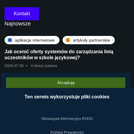
Kontakt
Najnowsze
aplikacje internetowe
artykuły partnerskie
Jak ocenić oferty systemów do zarządzania listą
uczestników w szkole językowej?
2026-07-30
4 minut czytania
Akceptuję
artykuły partnerskie
technologie
Stara centrala vs Wirtualna Centrala Telefoniczna
Ten serwis wykorzystuje pliki cookies
VPBX – dlaczego chmura operatora wygrywa?
2026-07-28
2 minut czytania
Obowiązek Informacyjny RODO
Polityka Prywatności