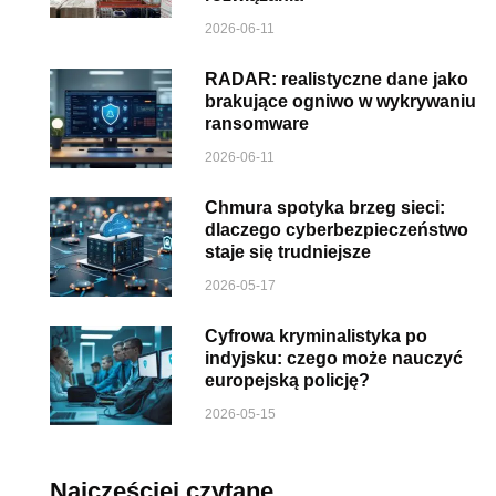
2026-06-11
RADAR: realistyczne dane jako
brakujące ogniwo w wykrywaniu
ransomware
2026-06-11
Chmura spotyka brzeg sieci:
dlaczego cyberbezpieczeństwo
staje się trudniejsze
2026-05-17
Cyfrowa kryminalistyka po
indyjsku: czego może nauczyć
europejską policję?
2026-05-15
Najczęściej czytane