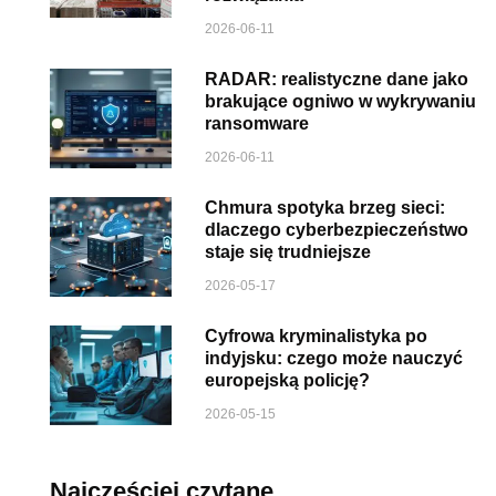
2026-06-11
RADAR: realistyczne dane jako
brakujące ogniwo w wykrywaniu
ransomware
2026-06-11
Chmura spotyka brzeg sieci:
dlaczego cyberbezpieczeństwo
staje się trudniejsze
2026-05-17
Cyfrowa kryminalistyka po
indyjsku: czego może nauczyć
europejską policję?
2026-05-15
Najczęściej czytane