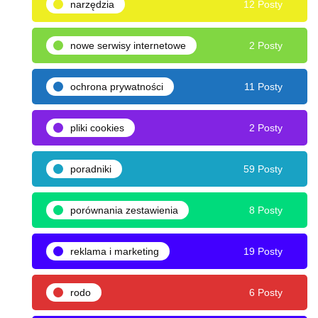
narzędzia
12 Posty
nowe serwisy internetowe
2 Posty
ochrona prywatności
11 Posty
pliki cookies
2 Posty
poradniki
59 Posty
porównania zestawienia
8 Posty
reklama i marketing
19 Posty
rodo
6 Posty