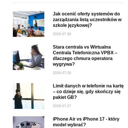
Jak ocenić oferty systemów do
zarządzania listą uczestników w
szkole językowej?
2026-07-30
Stara centrala vs Wirtualna
Centrala Telefoniczna VPBX –
dlaczego chmura operatora
wygrywa?
2026-07-28
Limit danych w telefonie na kartę
– co dzieje się, gdy skończy się
pakiet GB?
2026-07-27
iPhone Air vs iPhone 17 - który
model wybrać?