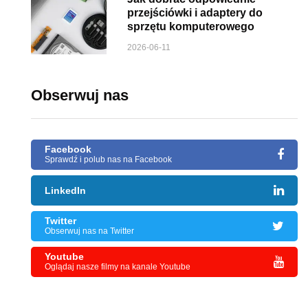
przejściówki i adaptery do
sprzętu komputerowego
2026-06-11
Obserwuj nas
Facebook
Sprawdź i polub nas na Facebook
LinkedIn
Twitter
Obserwuj nas na Twitter
Youtube
Oglądaj nasze filmy na kanale Youtube