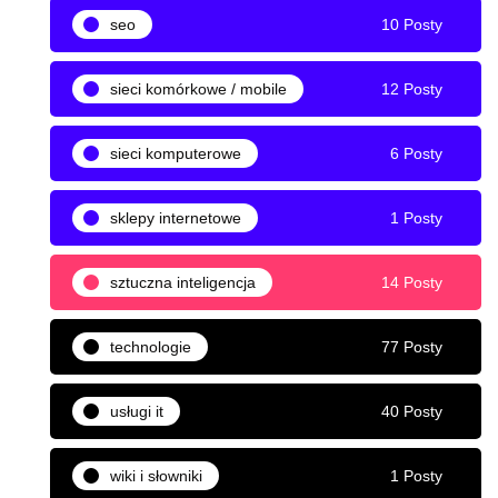
seo
10 Posty
sieci komórkowe / mobile
12 Posty
sieci komputerowe
6 Posty
sklepy internetowe
1 Posty
sztuczna inteligencja
14 Posty
technologie
77 Posty
usługi it
40 Posty
wiki i słowniki
1 Posty