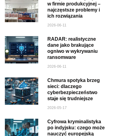
w firmie produkcyjnej –
najczęstsze problemy i
ich rozwiązania
2026-06-11
RADAR: realistyczne
dane jako brakujące
ogniwo w wykrywaniu
ransomware
2026-06-11
Chmura spotyka brzeg
sieci: dlaczego
cyberbezpieczeństwo
staje się trudniejsze
2026-05-17
Cyfrowa kryminalistyka
po indyjsku: czego może
nauczyć europejską