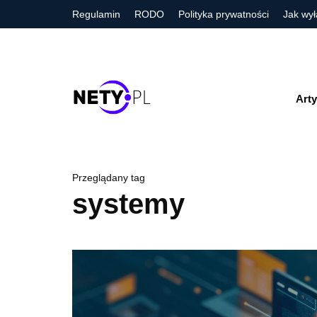
Regulamin
RODO
Polityka prywatności
Jak wył
Arty
Przeglądany tag
systemy