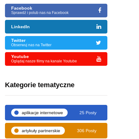
Facebook
Sprawdź i polub nas na Facebook
LinkedIn
Twitter
Obserwuj nas na Twitter
Youtube
Oglądaj nasze filmy na kanale Youtube
Kategorie tematyczne
aplikacje internetowe
25 Posty
artykuły partnerskie
306 Posty