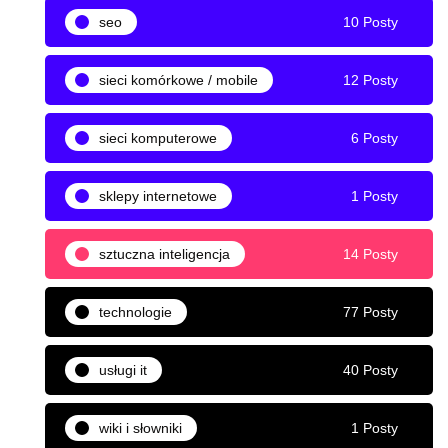
seo
10 Posty
sieci komórkowe / mobile
12 Posty
sieci komputerowe
6 Posty
sklepy internetowe
1 Posty
sztuczna inteligencja
14 Posty
technologie
77 Posty
usługi it
40 Posty
wiki i słowniki
1 Posty