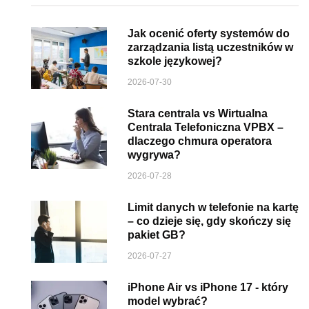
Jak ocenić oferty systemów do
zarządzania listą uczestników w
szkole językowej?
2026-07-30
Stara centrala vs Wirtualna
Centrala Telefoniczna VPBX –
dlaczego chmura operatora
wygrywa?
2026-07-28
Limit danych w telefonie na kartę
– co dzieje się, gdy skończy się
pakiet GB?
2026-07-27
iPhone Air vs iPhone 17 - który
model wybrać?