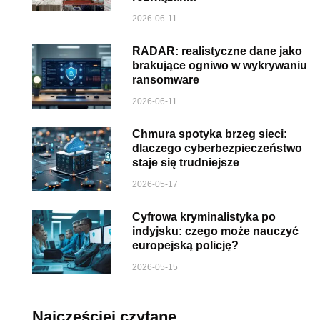
2026-06-11
RADAR: realistyczne dane jako
brakujące ogniwo w wykrywaniu
ransomware
2026-06-11
Chmura spotyka brzeg sieci:
dlaczego cyberbezpieczeństwo
staje się trudniejsze
2026-05-17
Cyfrowa kryminalistyka po
indyjsku: czego może nauczyć
europejską policję?
2026-05-15
Najczęściej czytane