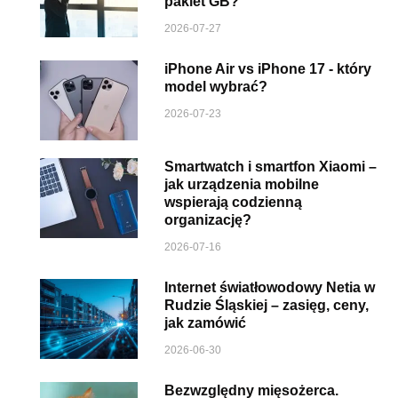
pakiet GB?
2026-07-27
iPhone Air vs iPhone 17 - który
model wybrać?
2026-07-23
Smartwatch i smartfon Xiaomi –
jak urządzenia mobilne
wspierają codzienną
organizację?
2026-07-16
Internet światłowodowy Netia w
Rudzie Śląskiej – zasięg, ceny,
jak zamówić
2026-06-30
Bezwzględny mięsożerca.