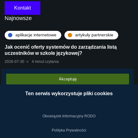
Kontakt
Najnowsze
aplikacje internetowe
artykuły partnerskie
Jak ocenić oferty systemów do zarządzania listą
uczestników w szkole językowej?
2026-07-30
4 minut czytania
Akceptuję
artykuły partnerskie
technologie
Stara centrala vs Wirtualna Centrala Telefoniczna
Ten serwis wykorzystuje pliki cookies
VPBX – dlaczego chmura operatora wygrywa?
2026-07-28
2 minut czytania
Obowiązek Informacyjny RODO
Polityka Prywatności