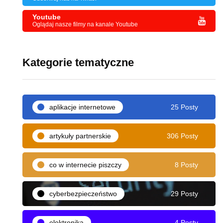
Youtube
Oglądaj nasze filmy na kanale Youtube
Kategorie tematyczne
aplikacje internetowe
25 Posty
artykuły partnerskie
306 Posty
co w internecie piszczy
8 Posty
cyberbezpieczeństwo
29 Posty
elektronika
4 Posty