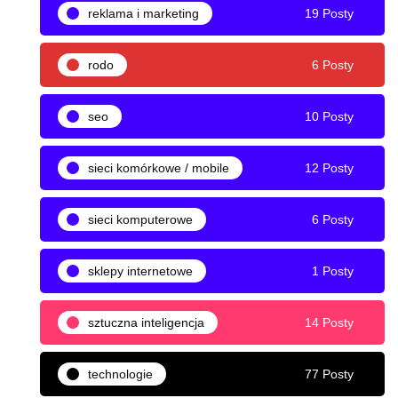
reklama i marketing
19 Posty
rodo
6 Posty
seo
10 Posty
sieci komórkowe / mobile
12 Posty
sieci komputerowe
6 Posty
sklepy internetowe
1 Posty
sztuczna inteligencja
14 Posty
technologie
77 Posty