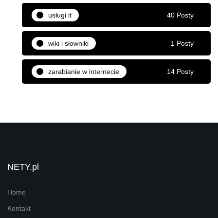
usługi it
40 Posty
wiki i słowniki
1 Posty
zarabianie w internecie
14 Posty
NETY.pl
Home
Kontakt